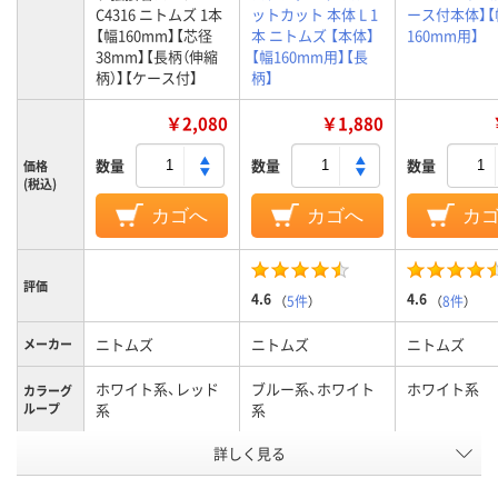
C4316 ニトムズ 1本
ットカット 本体 L 1
ース付本体】【
【幅160mm】【芯径
本 ニトムズ 【本体】
160mm用】
38mm】【長柄（伸縮
【幅160mm用】【長
柄）】【ケース付】
柄】
￥2,080
￥1,880
数量
数量
数量
価格
(税込)
カゴへ
カゴへ
カ
評価
4.6
4.6
（
5件
）
（
8件
）
ニトムズ
ニトムズ
ニトムズ
メーカー
ホワイト系、レッド
ブルー系、ホワイト
ホワイト系
カラーグ
ループ
系
系
アスクル
詳しく見る
商品環境
50
80
50
スコア