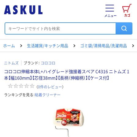
カゴ
メニュー
ホーム
生活雑貨/キッチン用品
ゴミ袋/清掃用品/洗濯用品
ニトムズ
ブランド：
コロコロ
コロコロ伸縮本体L+ハイグレード強接着スペア C4316 ニトムズ 1
本【幅160mm】【芯径38mm】【長柄（伸縮柄）】【ケース付】
（
0
件のレビュー
）
ランキングを見る：
粘着クリーナー