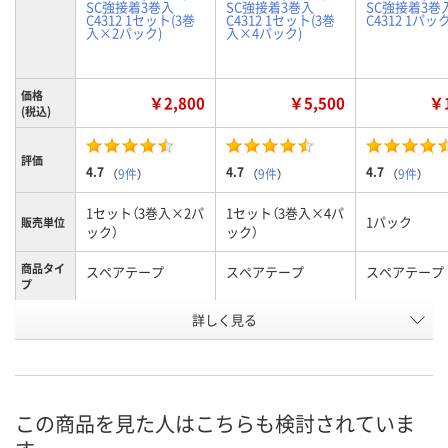
SC強接着3巻入
SC強接着3巻入
SC強接着3巻
C4312 1セット(3巻
C4312 1セット(3巻
C4312 1パッ
入×2パック)
入×4パック)
価格
￥2,800
￥5,500
￥1
(税込)
評価
4.7
4.7
4.7
（
9件
）
（
9件
）
（
9件
）
1セット（3巻入×2パ
1セット（3巻入×4パ
1パック
販売単位
ック）
ック）
商品タイ
スペアテープ
スペアテープ
スペアテープ
プ
お申込番
詳しく見る
HN20372
HN20377
HN20364
号
8点
4点
あり
在庫
8月7日（金）
8月7日（金）
8月7日（金）
お届け日
この商品を見た人はこちらも検討されていま