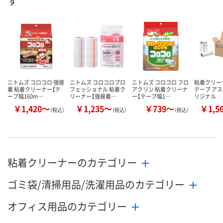
す
数量
数量
数量
カゴへ
カゴへ
カ
ニトムズ コロコロ 強接
ニトムズ コロコロプロ
ニトムズ コロコロ フロ
粘着クリー
着 粘着クリーナー【テ
フェッショナル 粘着ク
アクリン 粘着クリーナ
テープ アス
ープ幅160m…
リーナー【強接着…
ー【テープ幅1…
リジナル
￥1,420～
￥1,235～
￥739～
￥1,5
（税込）
（税込）
（税込）
粘着クリーナーのカテゴリー
ゴミ袋/清掃用品/洗濯用品のカテゴリー
オフィス用品のカテゴリー