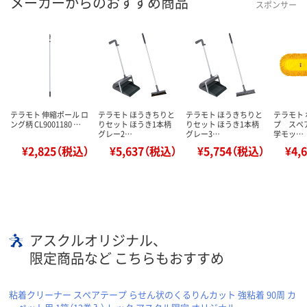
メーカーからのおすすめ商品
スポンサー
テラモト 伸縮ポール ロ
テラモト ほうきちりと
テラモト ほうきちりと
テラモト
ング柄 CL9001180 …
りセット ほうき1本柄
りセット ほうき1本柄
プ スペア
グレー2…
グレー3…
学モッ…
¥2,825（税込）
¥5,637（税込）
¥5,754（税込）
¥4,
アスクルオリジナル、
限定商品など こちらもおすすめ
粘着クリーナー スペアテープ らせん状のくるりんカット 強粘着 90周 カ