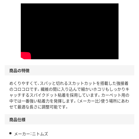
この商品の環境配慮ポイントです。下記商品詳細「
アスクル商品環境スコア詳細／加点項目
」で確認できます。
商品の特徴
めくりやすくて、スパッと切れるスカットカットを搭載した強接着
のコロコロです。繊維の間に入り込んで細かいホコリもしっかりキ
ャッチするスパイクドット粘着を採用しています。カーペット用の
中では一番強い粘着力を発揮します。（メーカー比）使う場所にあわ
せて最適な長さに調整可能です。
商品仕様
メーカー：ニトムズ