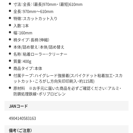
寸法：全長：（最長)970mm・（最短)610mm
全長：970mm～610mm
特徴：スカットカット入り
入数：1本
幅：160mm
柄タイプ：長柄（伸縮）
本体/詰め替え：本体/詰め替え
名称：粘着ローラー・クリーナー
質量：400g
商品タイプ：本体
付属テープ：ハイグレード強接着(スパイクドット粘着加工・スカ
ットカット・ころがし方向矢印印刷入・約115周)
原材料 ※お手元に届いた商品を必ずご確認ください：アルミ・
防錆処理鉄線・ポリプロピレン
JANコード
4904140583163
備考（ご注意）