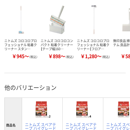
ニトムズ コロコロプロ
ニトムズ コロコロコン
ニトムズ コロコロプロ
無印良品 
フェッショナル 粘着ク
パクト 粘着クリーナー
フェッショナル 粘着ク
テム 良品
リーナー スタン…
【テープ幅160…
リーナー【フロア…
￥945～
￥898～
￥1,280～
￥5
（税込）
（税込）
（税込）
他のバリエーション
ニトムズ スペアテ
ニトムズ スペアテ
ニトムズ ス
商品名
ープ ハイグレード
ープ ハイグレード
ープ ハイグ