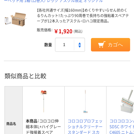
ーペット用 1箱（12巻入） レック アスクル限定 オリジナル
【各社共通サイズ(幅160mm)】めくりやすいらせん状のく
るりんカット！たっぷり90周巻で長持ちの強粘着スペアテ
ープが12本入ったアスクル・ロハコ限定商品。
販売価格：
￥1,920
(税込)
数量
カゴへ
類似商品と比較
本商品：
コロコロ伸
コロコロプロフェッ
コロコロコン
商品名
縮本体L+ハイグレー
ショナルクリーナー
SDSC ホワイ
ド強接着スペア
スタンダード スカ
C4605 ニト