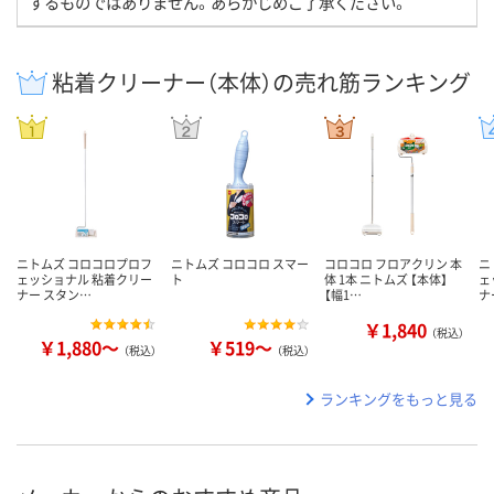
するものではありません。あらかじめご了承ください。
粘着クリーナー（本体）の売れ筋ランキング
ニトムズ コロコロプロフ
ニトムズ コロコロ スマー
コロコロ フロアクリン 本
ニ
ェッショナル 粘着クリー
ト
体 1本 ニトムズ 【本体】
ェ
ナー スタン…
【幅1…
ナ
￥1,840
（税込）
￥1,880～
￥519～
（税込）
（税込）
ランキングをもっと見る