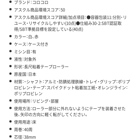
ブランド：コロコロ
アスクル商品環境スコア：50
アスクル商品環境スコア詳細/加点項目：●容器包装11:分別・リ
ユース・リサイクルしやすい(10点)●仕組み30-2:SBT認証取
得/SBT準拠目標を設定している(40点)
カラー：白、赤
ケース：ケース付き
ミシン目：有
液性：対象外
形状：長尺粘着テープローラー
原産国：日本
材質：・シャフト：アルミ・防錆処理鉄線・トレイ・グリップ：ポリプ
ロピレン・テープ：スパイクドット粘着加工紙・オレンジライン：
ポリプロピレン
使用場所：リビング・部屋
使用方法：ローラー部分に外れないようにテープを装着させた
後、矢印の方向に軽く転がしてください。
使用用途：床
周巻：40周
芯径：38mm