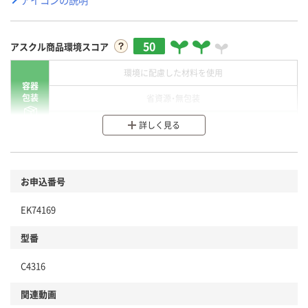
50
アスクル商品環境スコア
環境に配慮した材料を使用
容器
包装
省資源・無包装
分別・リサイクルしやすい設計
詳しく見る
環境に配慮した材料を使用
商品
お申込番号
本体
省資源・省エネ・節水
EK74169
分別・リサイクルしやすい設計
型番
独自の回収スキームがある
仕組
C4316
アスクルで資源循環している
関連動画
温室効果ガスなどの削減