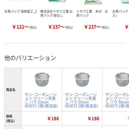
お茶パック 協和紙工_2
株式会社トキワ工業 お
トキワ工業 糸付 お
お茶パック 
茶パック 紐なし
茶パック
入）
￥121～
￥237～
￥237～
￥
（税込）
（税込）
（税込）
他のバリエーション
商品名
サン・コーポレーシ
サン・コーポレーシ
サン・コーポ
ョン クリーン茶漉
ョン クリーン茶漉
ョン クリー
し バラ 53mm
し バラ 55mm
し バラ 58m
063071 1個（直送品）
063072 1個（直送品）
063073 1個
価格
￥186
￥186
(税込)