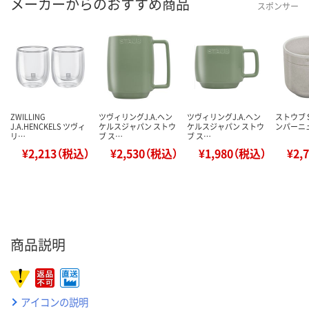
メーカーからのおすすめ商品
スポンサー
ZWILLING
ツヴィリングJ.A.ヘン
ツヴィリングJ.A.ヘン
ストウブ S
J.A.HENCKELS ツヴィ
ケルスジャパン ストウ
ケルスジャパン ストウ
ンパーニュ
リ…
ブ ス…
ブ ス…
¥2,213（税込）
¥2,530（税込）
¥1,980（税込）
¥2,
商品説明
アイコンの説明