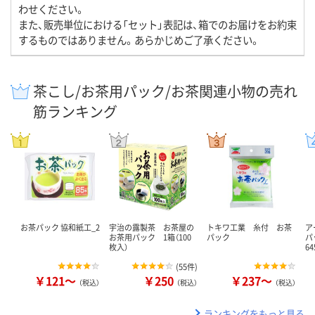
わせください。
また、販売単位における「セット」表記は、箱でのお届けをお約束
するものではありません。あらかじめご了承ください。
茶こし/お茶用パック/お茶関連小物の売れ
筋ランキング
お茶パック 協和紙工_2
宇治の露製茶 お茶屋の
トキワ工業 糸付 お茶
ア
お茶用パック 1箱（100
パック
パッ
枚入）
6
(
55件
)
￥121～
￥250
￥237～
（税込）
（税込）
（税込）
ランキングをもっと見る