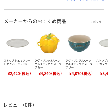
メーカーからのおすすめ商品
スポンサー
ストウブ Staub プレー
ツヴィリングJ.A.ヘン
ツヴィリングJ.A.ヘン
ストウブ S
ト カンパーニュ 20c…
ケルスジャパン ストウ
ケルスジャパン ストウ
ト カンパ
ブ セ…
ブ ボ…
¥2,420（税込）
¥4,840（税込）
¥4,070（税込）
¥3,
レビュー（0件）