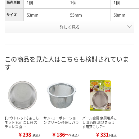
1個
1個
1個
販売単位
53mm
55mm
58mm
サイズ
お申込番
詳しく見る
EP13564
EP14580
EP14044
号
直送品
直送品
直送品
在庫
8月26日（水）まで
8月26日（水）まで
8月26日（水）
お届け日
この商品を見た人はこちらも検討されていま
す
数量
数量
数量
カゴへ
カゴへ
カ
【アウトレット】茶こし
サン・コーポレーショ
パール金属 急須用茶こ
ネット 7cm こし器 ス
ン クリーン茶漉し バラ
し 葉乃園 深型 きゅう
テンレス 食…
す用茶こし 7…
￥298
￥186～
￥331
（税込）
（税込）
（税込）