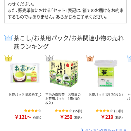
わせください。
また、販売単位における「セット」表記は、箱でのお届けをお約束
するものではありません。あらかじめご了承ください。
茶こし/お茶用パック/お茶関連小物の売れ
筋ランキング
お茶パック 協和紙工_2
宇治の露製茶 お茶屋の
お茶パック 1袋（60枚入）
ト
お茶用パック 1箱（100
パ
枚入）
(
55件
)
(
13件
)
￥121～
￥250
￥219
（税込）
（税込）
（税込）
ランキングをもっと見る