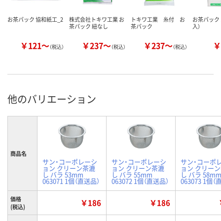
お茶パック 協和紙工_2
株式会社トキワ工業 お
トキワ工業 糸付 お
お茶パック 
茶パック 紐なし
茶パック
入）
￥121～
￥237～
￥237～
￥
（税込）
（税込）
（税込）
他のバリエーション
商品名
サン・コーポレーシ
サン・コーポレーシ
サン・コーポ
ョン クリーン茶漉
ョン クリーン茶漉
ョン クリー
し バラ 53mm
し バラ 55mm
し バラ 58m
063071 1個（直送品）
063072 1個（直送品）
063073 1個
価格
￥186
￥186
(税込)