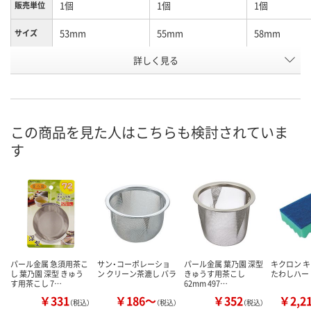
1個
1個
1個
販売単位
53mm
55mm
58mm
サイズ
お申込番
詳しく見る
EP13564
EP14580
EP14044
号
直送品
直送品
直送品
在庫
8月25日（火）まで
8月25日（火）まで
8月25日（火）
お届け日
この商品を見た人はこちらも検討されていま
す
数量
数量
数量
カゴへ
カゴへ
カ
パール金属 急須用茶こ
サン・コーポレーショ
パール金属 葉乃園 深型
キクロン 
し 葉乃園 深型 きゅう
ン クリーン茶漉し バラ
きゅうす用茶こし
たわしハー
す用茶こし 7…
62mm 497…
￥331
￥186～
￥352
￥2,2
（税込）
（税込）
（税込）