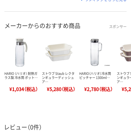
メーカーからのおすすめ商品
スポンサー
HARIO （ハリオ） 耐熱ガ
ストウブ Staub レクタ
HARIO（ハリオ）冷水筒
ストウブ S
ラス製 冷水筒 ポット…
ンギュラーディッシュ
ピッチャー 1300ml…
ンギュラ
ア…
ア…
¥1,034（税込）
¥5,280（税込）
¥2,780（税込）
¥5,
レビュー（0件）