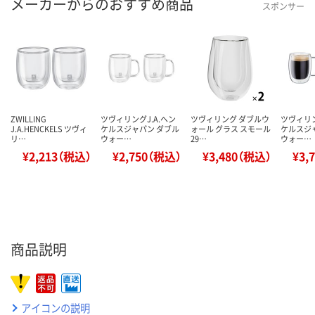
メーカーからのおすすめ商品
スポンサー
ZWILLING
ツヴィリングJ.A.ヘン
ツヴィリング ダブルウ
ツヴィリン
J.A.HENCKELS ツヴィ
ケルスジャパン ダブル
ォール グラス スモール
ケルスジ
リ…
ウォー…
29…
ウォー…
¥2,213（税込）
¥2,750（税込）
¥3,480（税込）
¥3,
商品説明
アイコンの説明