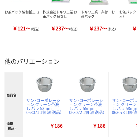
お茶パック 協和紙工_2
株式会社トキワ工業 お
トキワ工業 糸付 お
お茶パック 
茶パック 紐なし
茶パック
入）
￥121～
￥237～
￥237～
￥
（税込）
（税込）
（税込）
他のバリエーション
商品名
サン・コーポレーシ
サン・コーポレーシ
サン・コーポ
ョン クリーン茶漉
ョン クリーン茶漉
ョン クリー
し バラ 53mm
し バラ 55mm
し バラ 58m
063071 1個（直送品）
063072 1個（直送品）
063073 1個
価格
￥186
￥186
(税込)