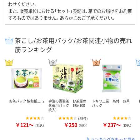
わせください。
また、販売単位における「セット」表記は、箱でのお届けをお約束
するものではありません。あらかじめご了承ください。
茶こし/お茶用パック/お茶関連小物の売れ
筋ランキング
お茶パック 協和紙工_2
宇治の露製茶 お茶屋の
トキワ工業 糸付 お茶
お茶用パック 1箱（100
パック
枚入）
(
55件
)
￥121～
￥250
￥237～
（税込）
（税込）
（税込）
ランキングをもっと見る