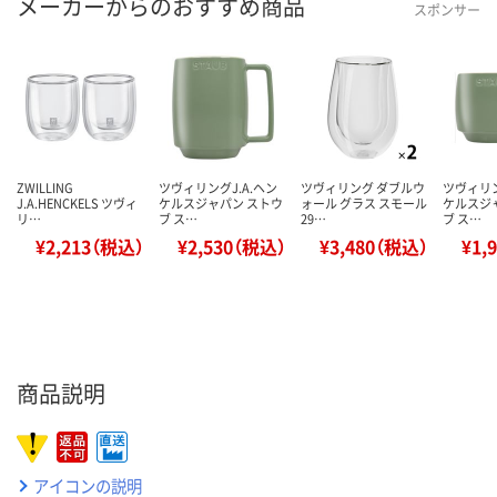
メーカーからのおすすめ商品
スポンサー
ZWILLING
ツヴィリングJ.A.ヘン
ツヴィリング ダブルウ
ツヴィリン
J.A.HENCKELS ツヴィ
ケルスジャパン ストウ
ォール グラス スモール
ケルスジ
リ…
ブ ス…
29…
ブ ス…
¥2,213（税込）
¥2,530（税込）
¥3,480（税込）
¥1,
商品説明
アイコンの説明