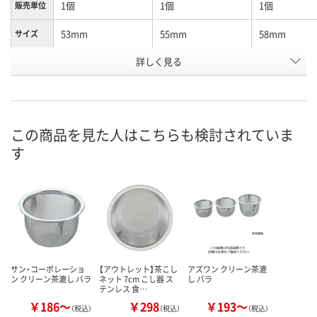
1個
1個
1個
販売単位
53mm
55mm
58mm
サイズ
お申込番
詳しく見る
EP13564
EP14580
EP14044
号
直送品
直送品
直送品
在庫
8月25日（火）まで
8月25日（火）まで
8月25日（火）
お届け日
この商品を見た人はこちらも検討されていま
す
数量
数量
数量
カゴへ
カゴへ
カ
サン・コーポレーショ
【アウトレット】茶こし
アズワン クリーン茶漉
ン クリーン茶漉し バラ
ネット 7cm こし器 ス
し バラ
テンレス 食…
￥186～
￥298
￥193～
（税込）
（税込）
（税込）