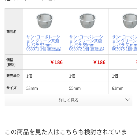
商品名
サン・コーポレーシ
サン・コーポレーシ
サン・コーポ
ョン クリーン茶漉
ョン クリーン茶漉
ョン クリー
し バラ 53mm
し バラ 55mm
し バラ 61m
063071 1個（直送品）
063072 1個（直送品）
063075 1個
価格
￥186
￥186
(税込)
1個
1個
1個
販売単位
53mm
55mm
61mm
サイズ
お申込番
詳しく見る
EP13564
EP14580
EP13376
号
直送品
直送品
直送品
在庫
8月26日（水）まで
8月26日（水）まで
8月26日（水）
お届け日
この商品を見た人はこちらも検討されていま