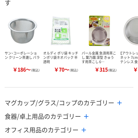
す
数量
数量
数量
カゴへ
カゴへ
カ
サン・コーポレーショ
オルディ ポリ袋 キッチ
パール金属 急須用茶こ
【アウトレ
ン クリーン茶漉し バラ
ンポリ袋ネオパック 半
し 葉乃園 深型 きゅう
ネット 7cm
透明
す用茶こし 6…
テンレス 
￥186～
￥70～
￥315
￥
（税込）
（税込）
（税込）
マグカップ/グラス/コップのカテゴリー
食器/卓上用品のカテゴリー
オフィス用品のカテゴリー