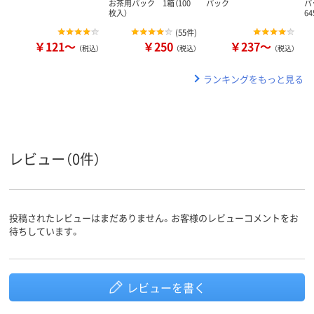
お茶用パック 1箱（100
パック
パッ
枚入）
6
(
55件
)
￥121～
￥250
￥237～
（税込）
（税込）
（税込）
ランキングをもっと見る
レビュー（0件）
投稿されたレビューはまだありません。お客様のレビューコメントをお
待ちしています。
レビューを書く