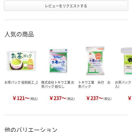
レビューをリクエストする
人気の商品
お茶パック 協和紙工_2
株式会社トキワ工業 お
トキワ工業 糸付 お
お茶パック 
茶パック 紐なし
茶パック
入）
￥121～
￥237～
￥237～
￥
（税込）
（税込）
（税込）
他のバリエーション