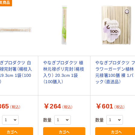
気商品
ぎプロダクツ 白
やなぎプロダクツ 植
やなぎプロダクツ 
禄完封箸（楊枝入
林元禄ポリ完封（楊枝
ラワーガーデン植林
19.3cm 1袋（100
入り） 20.3cm 1袋
元禄箸100膳 裸 1パ
）
（100膳入）
ック（直送品）
65
￥264
￥601
（税込）
（税込）
（税込）
数量
数量
カゴへ
カゴへ
カゴへ