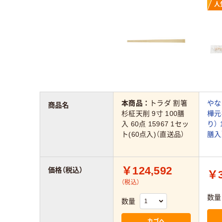
人
本商品：
トラダ 割箸
やな
商品名
杉柾天削 9寸 100膳
樺元
入 60点 15967 1セッ
り） 
ト(60点入)（直送品）
膳入
￥124,592
価格（税込）
￥3
（税込）
数量
数量
カゴへ