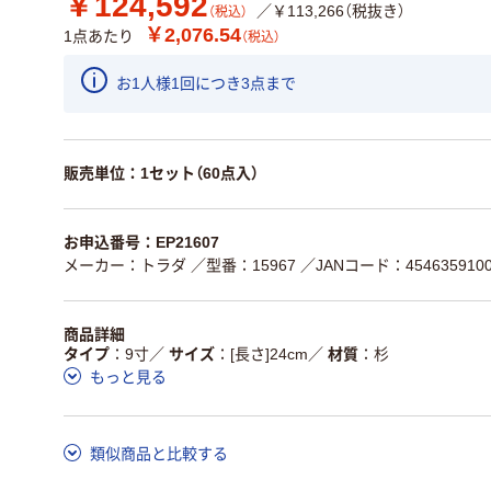
￥124,592
／￥113,266（税抜き）
（税込）
￥2,076.54
1点あたり
（税込）
お1人様1回につき3点まで
販売単位：1セット（60点入）
お申込番号：EP21607
メーカー：トラダ
／型番：15967
／JANコード：4546359100
商品詳細
タイプ
9寸
／
サイズ
[長さ]24cm
／
材質
杉
もっと見る
類似商品と比較する