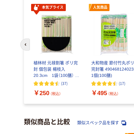
本気プライス
人気商品
前のスライドへ
植林材 元禄割箸 ポリ完
大和物産 節付竹丸ポ
封 個包装 楊枝入
完封箸 490468124023
20.3cm 1袋（100膳） オ
1個(100膳)
リジナル
(
37
)
(
17
)
￥250
￥495
（税込）
（税込）
類似商品と比較
類似スペック品を探す