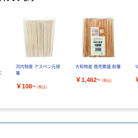
コ
河内物産 アスペン元禄
大和物産 商売繁盛 削箸
C
箸
￥1,462~
プ
（税込）
￥108~
（税込）