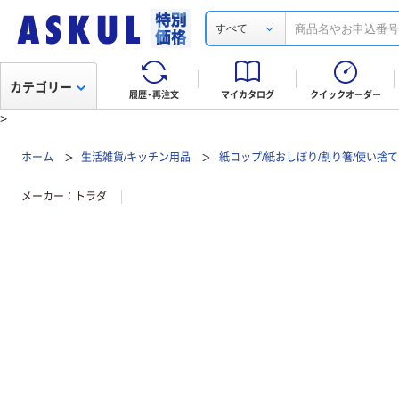
すべて
カテゴリー
履歴・再注文
マイカタログ
クイックオーダー
>
ホーム
生活雑貨/キッチン用品
紙コップ/紙おしぼり/割り箸/使い捨
メーカー
トラダ