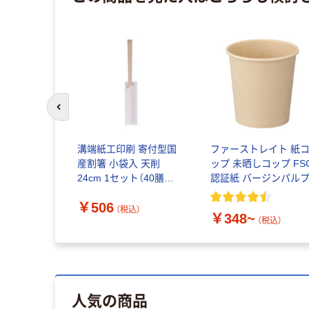
前のスライドへ
溝端紙工印刷 寄付型国
ファーストレイト 紙
産割箸 小袋入 天削
ップ 未晒しコップ FS
24cm 1セット（40膳：
認証紙 バージンパル
20膳入×2袋）
￥506
（税込）
￥348~
（税込）
人気の商品