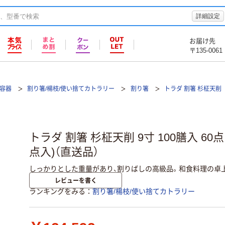
詳細設定
お届け先
〒135-0061
て容器
割り箸/楊枝/使い捨てカトラリー
割り箸
トラダ 割箸 杉柾天削
トラダ 割箸 杉柾天削 9寸 100膳入 60点 1
点入)（直送品）
しっかりとした重量があり、割りばしの高級品。和食料理の卓
レビューを書く
ランキングをみる
割り箸/楊枝/使い捨てカトラリー