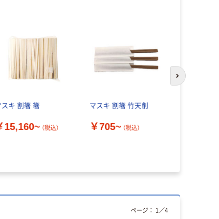
オリジ
次のスライド
マスキ 割箸 箸
マスキ 割箸 竹天削
サンナップ
未晒し 内
￥15,160~
￥705~
スクル限定
（税込）
（税込）
￥258~
ページ：
1
／
4