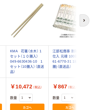
次へ
フ
KMA 花箸（水木） 1
江部松商事 割箸 花柄
江部松商
セット（１０膳入）
仕入 元禄 100膳入
仕入 丁六
049-6630436-10 1
61-6770-31 1組(100
61-6770
セット（10膳入）（直送
膳)（直送品）
膳)（直送
品）
￥10,472
￥867
￥795
（税込）
（税込）
数量
数量
数量
カゴへ
カゴへ