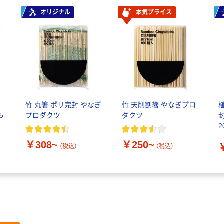
オリジナル
本気プライス
リ
竹 丸箸 ポリ完封 やなぎ
竹 天削割箸 やなぎプロ
5
プロダクツ
ダクツ
2
￥308~
￥250~
（税込）
（税込）