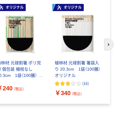
オリジナル
オリジナル
次のスライド
植林材 元禄割箸 ポリ完
植林材 元禄割箸 箸袋入
マスキ 割箸
封 個包装 楊枝なし
り 20.3cm 1袋（100膳）
製R(竹丸棒5
0.3cm 1袋（100膳） オ
オリジナル
楊枝なし) 1
リジナル
(100個)
(
16
)
￥240
￥345
（税込）
（
￥340
（税込）