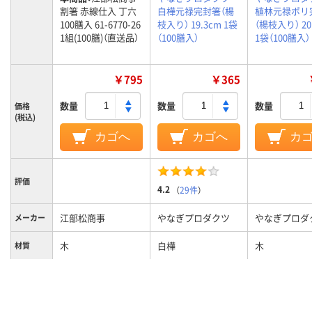
割箸 赤線仕入 丁六
白樺元禄完封箸（楊
植林元禄ポリ
100膳入 61-6770-26
枝入り） 19.3cm 1袋
（楊枝入り） 20
1組(100膳)（直送品）
（100膳入）
1袋（100膳入）
￥795
￥365
数量
数量
数量
価格
(税込)
カゴへ
カゴへ
カ
評価
4.2
（
29件
）
江部松商事
やなぎプロダクツ
やなぎプロダ
メーカー
木
白樺
木
材質