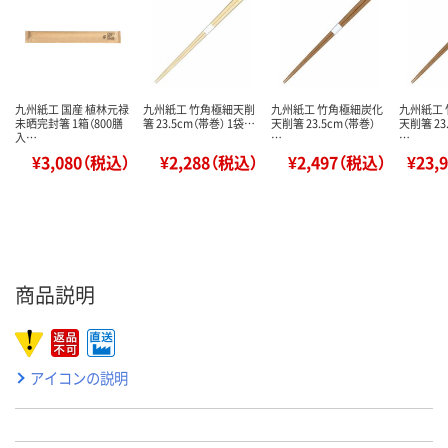
九州紙工 国産 植林元禄
九州紙工 竹角極細天削
九州紙工 竹角極細炭化
九州紙工
未晒完封箸 1箱（800膳
箸 23.5cm（帯巻） 1袋…
天削箸 23.5cm（帯巻）
天削箸 23
入…
…
…
¥3,080（税込）
¥2,288（税込）
¥2,497（税込）
¥23,
商品説明
アイコンの説明