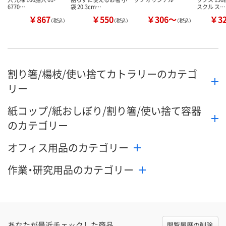
6770…
袋 20.3cm…
スクル ス…
￥867
￥550
￥306～
￥3
（税込）
（税込）
（税込）
割り箸/楊枝/使い捨てカトラリーのカテゴ
リー
紙コップ/紙おしぼり/割り箸/使い捨て容器
のカテゴリー
オフィス用品のカテゴリー
作業・研究用品のカテゴリー
あなたが最近チェックした商品
閲覧履歴の削除