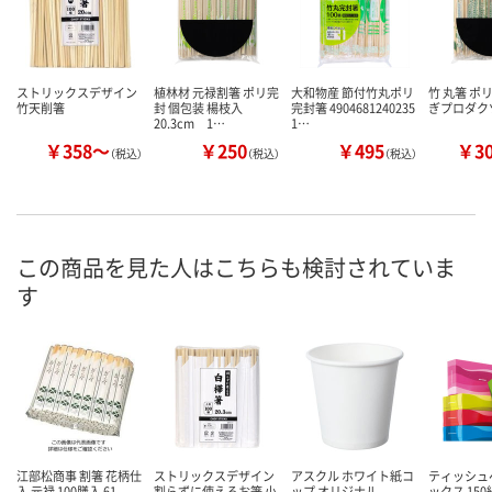
ストリックスデザイン
植林材 元禄割箸 ポリ完
大和物産 節付竹丸ポリ
竹 丸箸 ポ
竹天削箸
封 個包装 楊枝入
完封箸 4904681240235
ぎプロダク
20.3cm 1…
1…
￥358～
￥250
￥495
￥3
（税込）
（税込）
（税込）
この商品を見た人はこちらも検討されていま
す
江部松商事 割箸 花柄仕
ストリックスデザイン
アスクル ホワイト紙コ
ティッシュ
入 元禄 100膳入 61-
割らずに使えるお箸 小
ップ オリジナル
ックス 150