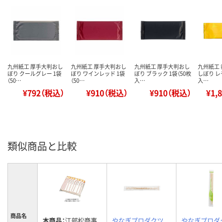
九州紙工 厚手大判おし
九州紙工 厚手大判おし
九州紙工 厚手大判おし
九州紙工
ぼり クールグレー 1袋
ぼり ワインレッド 1袋
ぼり ブラック 1袋（50枚
しぼり レ
（50…
（50…
入…
入…
¥792（税込）
¥910（税込）
¥910（税込）
¥1,
類似商品と比較
商品名
本商品：
江部松商事
やなぎプロダクツ
やなぎプロダ