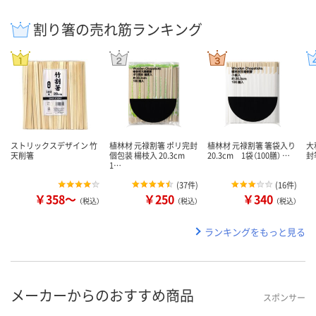
割り箸の売れ筋ランキング
ストリックスデザイン 竹
植林材 元禄割箸 ポリ完封
植林材 元禄割箸 箸袋入り
大
天削箸
個包装 楊枝入 20.3cm
20.3cm 1袋（100膳） …
封箸
1…
(
37件
)
(
16件
)
￥358～
￥250
￥340
（税込）
（税込）
（税込）
ランキングをもっと見る
メーカーからのおすすめ商品
スポンサー