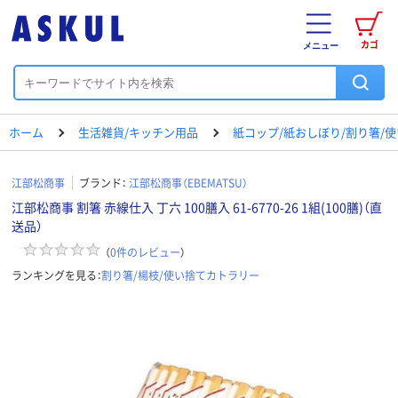
カゴ
メニュー
ホーム
生活雑貨/キッチン用品
紙コップ/紙おしぼり/割り箸/
江部松商事
ブランド：
江部松商事（EBEMATSU）
江部松商事 割箸 赤線仕入 丁六 100膳入 61-6770-26 1組(100膳)（直
送品）
（
0
件のレビュー
）
ランキングを見る：
割り箸/楊枝/使い捨てカトラリー