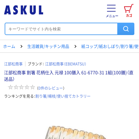
カゴ
メニュー
ホーム
生活雑貨/キッチン用品
紙コップ/紙おしぼり/割り箸/
江部松商事
ブランド：
江部松商事（EBEMATSU）
江部松商事 割箸 花柄仕入 元禄 100膳入 61-6770-31 1組(100膳)（直
送品）
（
0
件のレビュー
）
ランキングを見る：
割り箸/楊枝/使い捨てカトラリー