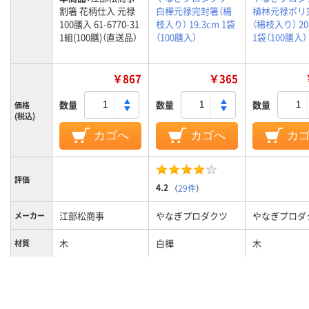
割箸 花柄仕入 元禄
白樺元禄完封箸（楊
植林元禄ポリ
100膳入 61-6770-31
枝入り） 19.3cm 1袋
（楊枝入り） 20
1組(100膳)（直送品）
（100膳入）
1袋（100膳入）
￥867
￥365
数量
数量
数量
価格
(税込)
カゴへ
カゴへ
カ
評価
4.2
（
29件
）
江部松商事
やなぎプロダクツ
やなぎプロダ
メーカー
木
白樺
木
材質