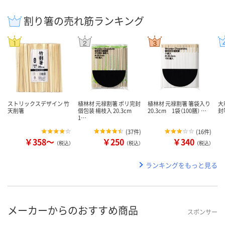
割り箸の売れ筋ランキング
ストリックスデザイン 竹
植林材 元禄割箸 ポリ完封
植林材 元禄割箸 箸袋入り
大
天削箸
個包装 楊枝入 20.3cm
20.3cm 1袋（100膳） …
封箸
1…
(
37件
)
(
16件
)
￥358～
￥250
￥340
（税込）
（税込）
（税込）
ランキングをもっと見る
メーカーからのおすすめ商品
スポンサー