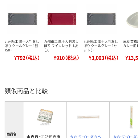
九州紙工 厚手大判おし
九州紙工 厚手大判おし
九州紙工 厚手大判おし
三和 業務
ぼり クールグレー 1袋
ぼり ワインレッド 1袋
ぼり クールグレー 1セ
カレー皿 B
（50…
（50…
ット（…
¥792（税込）
¥910（税込）
¥3,003（税込）
¥13,
類似商品と比較
商品名
本商品：
江部松商事
やなぎプロダクツ
やなぎプロダ