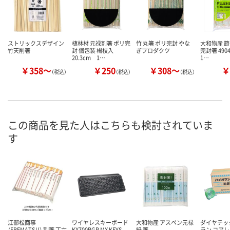
ストリックスデザイン
植林材 元禄割箸 ポリ完
竹 丸箸 ポリ完封 やな
大和物産 
竹天削箸
封 個包装 楊枝入
ぎプロダクツ
完封箸 4904
20.3cm 1…
1…
￥358～
￥250
￥308～
￥
（税込）
（税込）
（税込）
この商品を見た人はこちらも検討されていま
す
江部松商事
ワイヤレスキーボード
大和物産 アスペン元禄
ダイヤテッ
（EBEMATSU） 割箸 丁六
KX700BGR MX KEYS
紙 箸
ラン コア