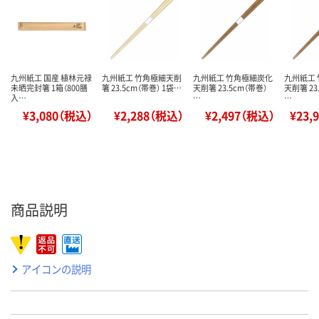
九州紙工 国産 植林元禄
九州紙工 竹角極細天削
九州紙工 竹角極細炭化
九州紙工
未晒完封箸 1箱（800膳
箸 23.5cm（帯巻） 1袋…
天削箸 23.5cm（帯巻）
天削箸 23
入…
…
…
¥3,080（税込）
¥2,288（税込）
¥2,497（税込）
¥23,
商品説明
アイコンの説明