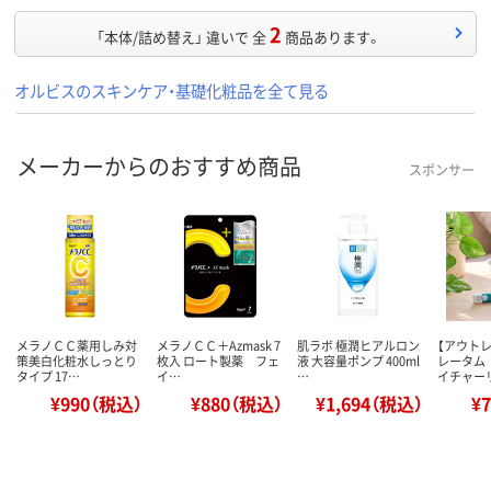
2
「本体/詰め替え」 違いで 全
商品あります。
オルビスのスキンケア・基礎化粧品を全て見る
メーカーからのおすすめ商品
スポンサー
メラノＣＣ薬用しみ対
メラノＣＣ＋Azmask 7
肌ラボ 極潤ヒアルロン
【アウト
策美白化粧水しっとり
枚入 ロート製薬 フェ
液 大容量ポンプ 400ml
レータム
タイプ 17…
イ…
…
イチャー
¥990（税込）
¥880（税込）
¥1,694（税込）
¥