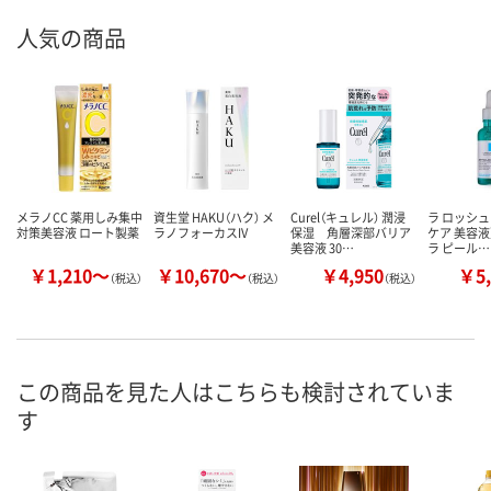
人気の商品
メラノCC 薬用しみ集中
資生堂 HAKU（ハク） メ
Curel（キュレル） 潤浸
ラ ロッシュ
対策美容液 ロート製薬
ラノフォーカスIV
保湿 角層深部バリア
ケア 美容
美容液 30…
ラ ピール…
￥1,210～
￥10,670～
￥4,950
￥5,
（税込）
（税込）
（税込）
この商品を見た人はこちらも検討されていま
す