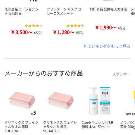
無印良品 ローションシー
クリアターン マスク コー
無印良品 発酵導入美容液
メ
ト 良品計画
セーコスメポート
策
￥1,990～
（税込）
￥3,500～
￥1,280～
（税込）
（税込）
ランキングをもっと見る
メーカーからのおすすめ商品
スポンサー
クリネックス フェイシ
クリネックス フェイシ
Curel（キュレル） 泡洗
メラノCC
ャルタオル 素肌-
ャルタオル 素肌-
顔料 本体 150mL …
容量 200
SUHADA…
SUHADA…