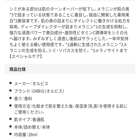
シミがある部分は肌のターンオーバーが低下し、メラニンが肌の奥
*3で詰まっている状態であることに着目し、独自に開発した薬用美
白*2美容液です。肌の奥の詰まりにダイレクトに働きかける処方を
採用。ディープダイレクターが詰まりメラニン*1の生成を抑制し、
強力な浸透パワーで美白成分・速効性ビタミンC誘導体をシミの元
へ届けます。みずみずしく浸透し後肌はサラッとした、一年中気持
ちよく使える軽い使用感です。*1過剰に生成されたメラニン *2メ
ラニンの生成を抑え、シミ・ソバカスを防ぐ。 *3メラノサイトまで
【スペシャルケア】
商品仕様
メーカー：オルビス
ブランド：ORBIS（オルビス）
香り：香料
使用方法：化粧水で肌を整えた後、保湿液（乳液）を使用する前に
ご使用ください。
肌タイプ：普通肌
本体/詰め替え：本体
内容量：28ml