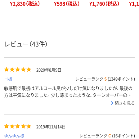
¥2,830（税込）
¥598（税込）
¥1,760（税込）
¥1,
レビュー（43件）
2020年8月9日
Ｈ様
レビューランク
S
(1349ポイント)
敏感肌で最初はアルコール臭が少しだけ気になりましたが、最後の
方は平気になりました。少し薄まったような、ターンオーバーの影
響なだけなような。もう少し続けるためにもう一本買いました。最
続きを見る
後の数回が出せないのでポンプの下のストロー部分を長くしてほし
い。
2019年11月14日
ゆんゆん様
レビューランク
C
(16ポイント)