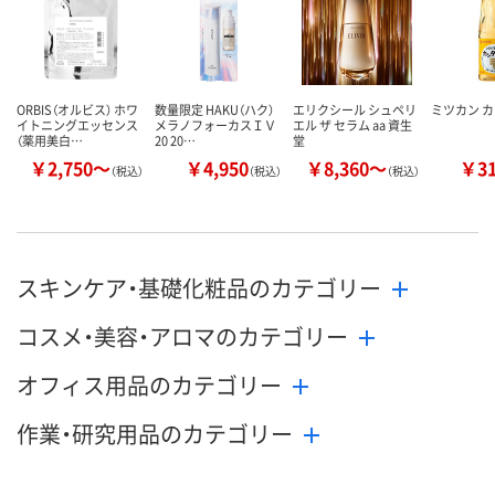
ORBIS（オルビス） ホワ
数量限定 HAKU（ハク）
エリクシール シュペリ
ミツカン 
イトニングエッセンス
メラノフォーカスＩＶ
エル ザ セラム aa 資生
（薬用美白…
20 20…
堂
￥2,750～
￥4,950
￥8,360～
￥3
（税込）
（税込）
（税込）
スキンケア・基礎化粧品のカテゴリー
コスメ・美容・アロマのカテゴリー
オフィス用品のカテゴリー
作業・研究用品のカテゴリー