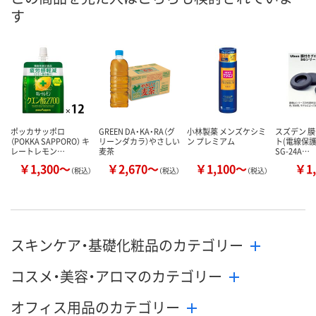
す
8月13日（木）
8月13日（木）
8月13日（木）
お届け日
数量
数量
数量
カゴへ
カゴへ
カ
ポッカサッポロ
GREEN DA・KA・RA（グ
小林製薬 メンズケシミ
スズデン 
（POKKA SAPPORO） キ
リーンダカラ）やさしい
ン プレミアム
ト(電線保護)
レートレモン…
麦茶
SG-24A…
￥1,300～
￥2,670～
￥1,100～
￥1,
（税込）
（税込）
（税込）
スキンケア・基礎化粧品のカテゴリー
コスメ・美容・アロマのカテゴリー
オフィス用品のカテゴリー