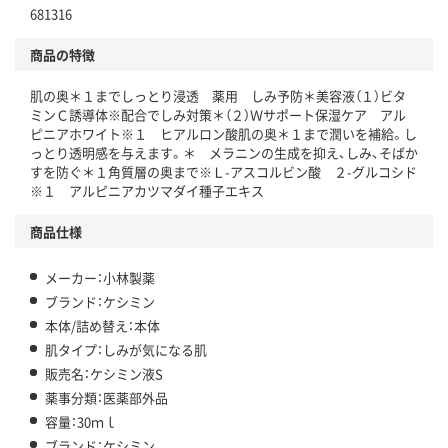
681316
商品の特徴
肌の奥＊１までしっとり浸透 薬用 しみ予防＊美容液（１）ビタ
ミンＣ誘導体※配合でしみ対策＊（２）Ｗサポート保湿ケア アル
ピニアホワイト※１ ヒアルロン酸肌の奥＊１まで潤いを補給。し
っとり透明感を与えます。＊ メラニンの生成を抑え、しみ、そばか
すを防ぐ＊１角質層の奥まで※Ｌ-アスコルビン酸 ２-グルコシド
※１ アルピニアカツマダイ種子エキス
商品仕様
メーカー：小林製薬
ブランド：ケシミン
本体/詰め替え：本体
肌タイプ：しみが気になる肌
販売名：ケシミン液S
薬事分類：医薬部外品
容量：30ｍｌ
ブランド：ケシミン