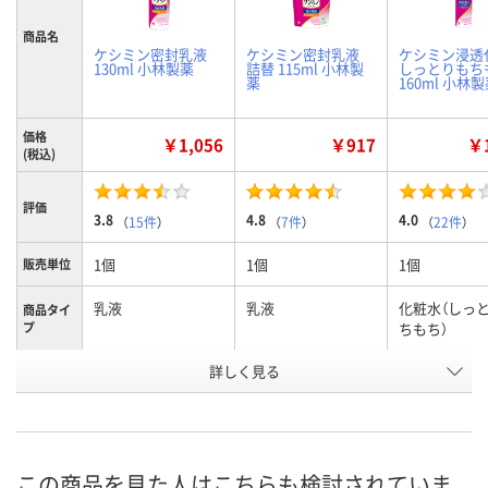
商品名
ケシミン密封乳液
ケシミン密封乳液
ケシミン浸透
130ml 小林製薬
詰替 115ml 小林製
しっとりもち
薬
160ml 小林
価格
￥1,056
￥917
￥1
(税込)
評価
3.8
4.8
4.0
（
15件
）
（
7件
）
（
22件
）
1個
1個
1個
販売単位
乳液
乳液
化粧水（しっ
商品タイ
プ
ちもち）
本体/詰め
詳しく見る
本体
詰め替え
本体
替え
お申込番
JU43415
JU43418
JU43724
号
この商品を見た人はこちらも検討されていま
3点
3点
4点
在庫