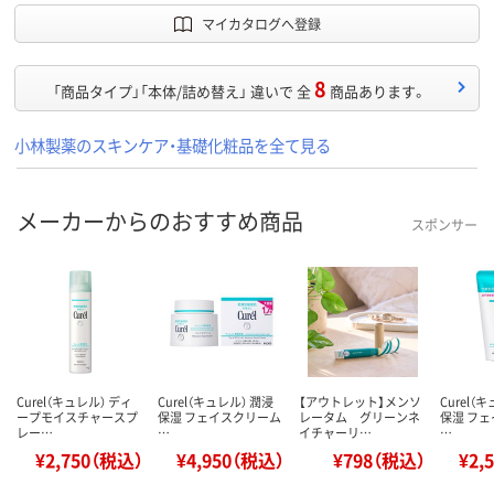
マイカタログへ登録
8
「商品タイプ」「本体/詰め替え」 違いで 全
商品あります。
小林製薬のスキンケア・基礎化粧品を全て見る
メーカーからのおすすめ商品
スポンサー
Curel（キュレル） ディ
Curel（キュレル） 潤浸
【アウトレット】メンソ
Curel（
ープモイスチャースプ
保湿 フェイスクリーム
レータム グリーンネ
保湿 フ
レー…
…
イチャーリ…
…
¥2,750（税込）
¥4,950（税込）
¥798（税込）
¥2,