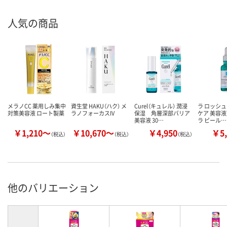
人気の商品
メラノCC 薬用しみ集中
資生堂 HAKU（ハク） メ
Curel（キュレル） 潤浸
ラ ロッシュ
対策美容液 ロート製薬
ラノフォーカスIV
保湿 角層深部バリア
ケア 美容
美容液 30…
ラ ピール…
￥1,210～
￥10,670～
￥4,950
￥5,
（税込）
（税込）
（税込）
他のバリエーション