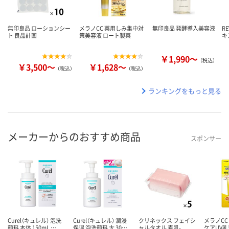
無印良品 ローションシー
メラノCC 薬用しみ集中対
無印良品 発酵導入美容液
R
ト 良品計画
策美容液 ロート製薬
キ
￥1,990～
（税込）
￥3,500～
￥1,628～
（税込）
（税込）
ランキングをもっと見る
メーカーからのおすすめ商品
スポンサー
Curel（キュレル） 泡洗
Curel（キュレル） 潤浸
クリネックス フェイシ
メラノCC
顔料 本体 150mL …
保湿 泡洗顔料 大 30…
ャルタオル 素肌-
ケアUV乳