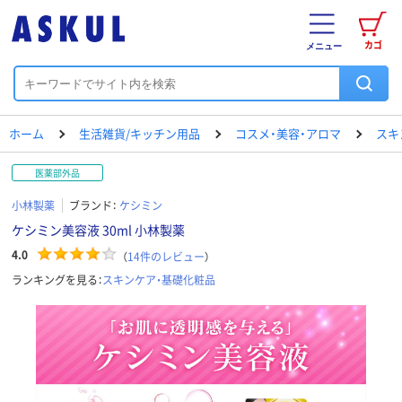
カゴ
メニュー
ホーム
生活雑貨/キッチン用品
コスメ・美容・アロマ
スキ
医薬部外品
小林製薬
ブランド：
ケシミン
ケシミン美容液 30ml 小林製薬
4.0
（
14
件のレビュー
）
ランキングを見る：
スキンケア・基礎化粧品