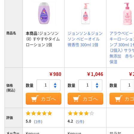
本商品：
ジョンソン
ジョンソン＆ジョン
アラウベビー
商品名
（R） すやすやタイム
ソン ベビーオイル
キーローショ
ローション 1個
微香性 300ml 1個
ンプ 300ml 
（2個入） 
無添加 赤
保湿
￥980
￥1,046
￥2
数量
数量
数量
価格
(税込)
カゴへ
カゴへ
カ
評価
5.0
4.2
（
3件
）
（
5件
）
Kenvue
Kenvue
サラヤ
メーカー