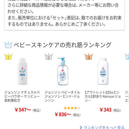
さらに詳細な商品情報が必要な場合は、メーカー等にお問い合
わせください。
また、販売単位における「セット」表記は、箱でのお届けをお約束
するものではありません。あらかじめご了承ください。
ベビースキンケアの売れ筋ランキング
ジョンソン ナチュラルベ
ジョンソン ベビーオイル
【アウトレット】【Goエシ
ジ
ビーパウダー ケンビュー
ジョンソン・エンド・ジョ
カル】訳あり Kenvue ジョ
ー
低刺激処方
ンソン
ン…
エ
￥547～
￥343
（税込）
（税込）
￥836～
（税込）
ランキングをもっと見る