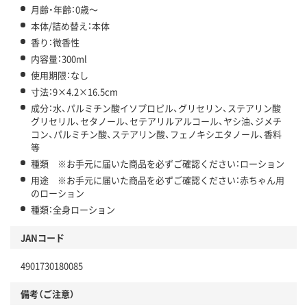
月齢・年齢：0歳～
本体/詰め替え：本体
香り：微香性
内容量：300ml
使用期限：なし
寸法：9×4.2×16.5cm
成分：水、パルミチン酸イソプロピル、グリセリン、ステアリン酸
グリセリル、セタノール、セテアリルアルコール、ヤシ油、ジメチ
コン、パルミチン酸、ステアリン酸、フェノキシエタノール、香料
等
種類 ※お手元に届いた商品を必ずご確認ください：ローション
用途 ※お手元に届いた商品を必ずご確認ください：赤ちゃん用
のローション
種類：全身ローション
JANコード
4901730180085
備考（ご注意）