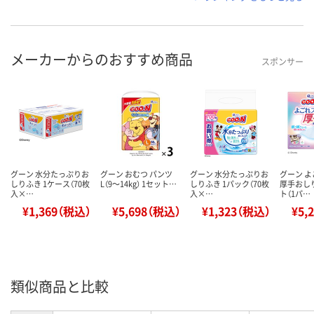
メーカーからのおすすめ商品
スポンサー
グーン 水分たっぷりお
グーン おむつ パンツ
グーン 水分たっぷりお
グーン 
しりふき 1ケース（70枚
L（9～14kg） 1セット…
しりふき 1パック（70枚
厚手おしり
入×…
入×…
ト（1パ…
¥1,369（税込）
¥5,698（税込）
¥1,323（税込）
¥5,
類似商品と比較