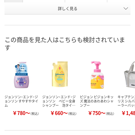
本体/詰め
詳しく見る
本体
詰め替え
詰め替え
替え
お申込番
EP85721
EP85687
EP85696
号
この商品を見た人はこちらも検討されていま
あり
あり
あり
在庫
す
8月11日（火）
8月11日（火）
8月11日（火）
お届け日
数量
数量
数量
カゴへ
カゴへ
カ
ジョンソン・エンド・ジ
ジョンソン・エンド・ジ
ピジョン ピジョンキッ
キャプテン
ョンソン すやすやタイ
ョンソン ベビー全身
ズ 魔法のあわあわシャ
リス シル
ム
シャンプー 泡タイ…
ンプー
ーラーバッ
￥780～
￥660～
￥750～
￥1,4
（税込）
（税込）
（税込）