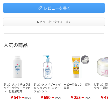
レビューを書く
レビューをリクエストする
人気の商品
ジョンソン ナチュラル
ジョンソン ベビーオイ
ベビーワセリン 健栄
ピジョン 
ベビーパウダー ケンビ
ル ジョンソン・エンド・
製薬
ウダー 弱酸
ュー低刺激処方
ジョンソン
￥547～
￥690～
￥253～
￥4
（税込）
（税込）
（税込）