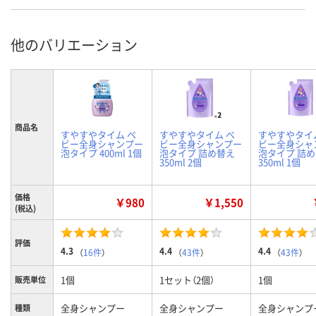
他のバリエーション
商品名
すやすやタイム ベ
すやすやタイム ベ
すやすやタイ
ビー全身シャンプー
ビー全身シャンプー
ビー全身シャ
泡タイプ 400ml 1個
泡タイプ 詰め替え
泡タイプ 詰
350ml 2個
350ml 1個
価格
￥980
￥1,550
(税込)
評価
4.3
4.4
4.4
（
16件
）
（
43件
）
（
43件
）
1個
1セット（2個）
1個
販売単位
全身シャンプー
全身シャンプー
全身シャンプ
種類