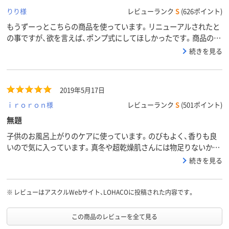
りり様
レビューランク
S
(626ポイント)
もうずーっとこちらの商品を使っています。リニューアルされたと
の事ですが、欲を言えば、ポンプ式にしてほしかったです。商品の中
身には使用感も香りも文句なしです
続きを見る
2019年5月17日
ｉｒｏｒｏｎ様
レビューランク
S
(501ポイント)
無題
子供のお風呂上がりのケアに使っています。のびもよく、香りも良
いので気に入っています。真冬や超乾燥肌さんには物足りないかも
しれません。新しいボトルデザインになってから蓋が少しかたくな
続きを見る
ったような気がします。
※
レビューはアスクルWebサイト、LOHACOに投稿された内容です。
この商品のレビューを全て見る