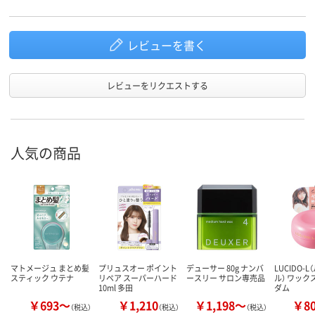
レビューを書く
レビューをリクエストする
人気の商品
マトメージュ まとめ髪
プリュスオー ポイント
デューサー 80g ナンバ
LUCIDO-
スティック ウテナ
リペア スーパーハード
ースリー サロン専売品
ル） ワックス
10ml 多田
ダム
￥693～
￥1,210
￥1,198～
￥8
（税込）
（税込）
（税込）