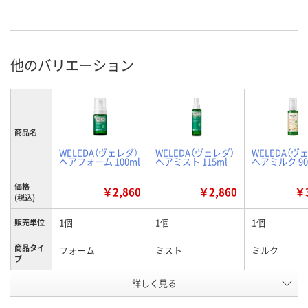
他のバリエーション
商品名
WELEDA（ヴェレダ）
WELEDA（ヴェレダ）
WELEDA（ヴ
ヘアフォーム 100ml
ヘアミスト 115ml
ヘアミルク 90
価格
￥2,860
￥2,860
￥3
(税込)
1個
1個
1個
販売単位
商品タイ
フォーム
ミスト
ミルク
プ
お申込番
詳しく見る
EP87910
EP87966
EP87963
号