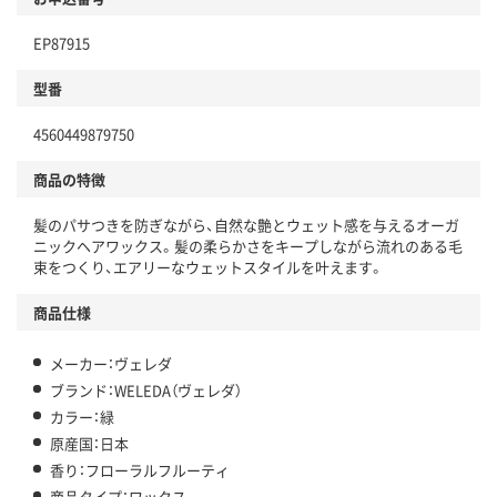
EP87915
型番
4560449879750
商品の特徴
髪のパサつきを防ぎながら、自然な艶とウェット感を与えるオーガ
ニックヘアワックス。髪の柔らかさをキープしながら流れのある毛
束をつくり、エアリーなウェットスタイルを叶えます。
商品仕様
メーカー：ヴェレダ
ブランド：WELEDA（ヴェレダ）
カラー：緑
原産国：日本
香り：フローラルフルーティ
商品タイプ：ワックス