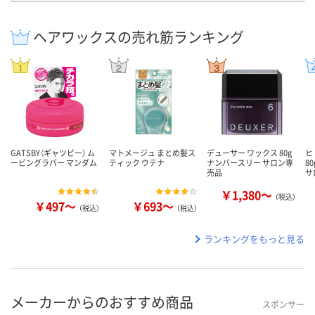
ヘアワックスの売れ筋ランキング
GATSBY（ギャツビー） ム
マトメージュ まとめ髪ス
デューサー ワックス 80g
ヒ
ービングラバー マンダム
ティック ウテナ
ナンバースリー サロン専
8
売品
サ
￥1,380～
（税込）
￥497～
￥693～
（税込）
（税込）
ランキングをもっと見る
メーカーからのおすすめ商品
スポンサー