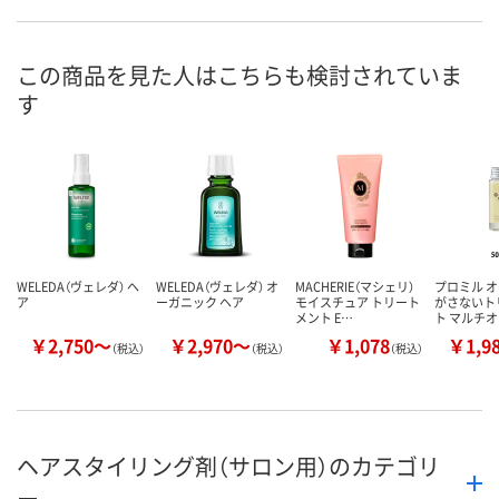
4点
4点
5点
在庫
8月7日（金）
8月7日（金）
8月7日（金）
お届け日
この商品を見た人はこちらも検討されていま
す
数量
数量
数量
カゴへ
カゴへ
カ
WELEDA（ヴェレダ） ヘ
WELEDA（ヴェレダ） オ
MACHERIE（マシェリ）
プロミル オ
ア
ーガニック ヘア
モイスチュア トリート
がさないト
メント E…
ト マルチ
￥2,750～
￥2,970～
￥1,078
￥1,9
（税込）
（税込）
（税込）
ヘアスタイリング剤（サロン用）のカテゴリ
ー