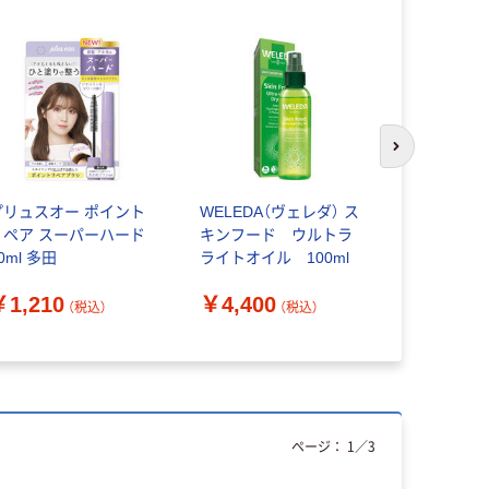
次のスライド
プリュスオー ポイント
WELEDA（ヴェレダ） ス
N organ
リペア スーパーハード
キンフード ウルトラ
ック） マ
0ml 多田
ライトオイル 100ml
イニング 
150g シロ
￥1,210
￥4,400
￥3,850
（税込）
（税込）
ページ：
1
／
3