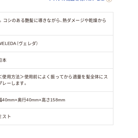
護。コシのある艶髪に導きながら、熱ダメージや乾燥から
WELEDA（ヴェレダ）
日本
＜使用方法＞使用前によく振ってから適量を髪全体にス
プレーします。
幅40mm×奥行40mm×高さ158mm
ミスト