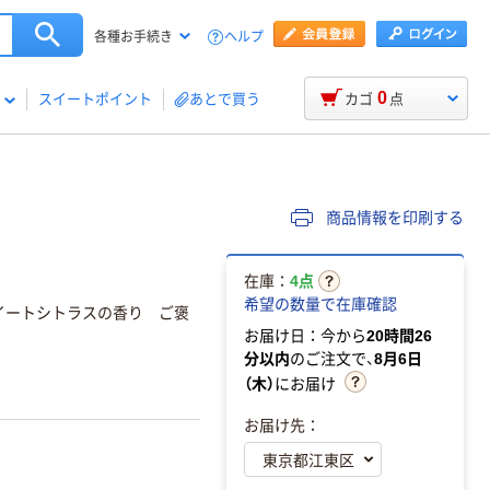
ヘルプ
各種お手続き
0
スイートポイント
あとで買う
カゴ
点
商品情報を印刷する
在庫：
4点
希望の数量で在庫確認
スイートシトラスの香り ご褒
お届け日：今から
20時間26
分以内
のご注文で、
8月6日
（木）
にお届け
お届け先：