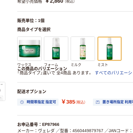
￥2,860
希望小売価格
（税込）
販売単位：1個
商品タイプを選択
ワックス
フォーム
ミルク
ミスト
この商品のバリエーション
「商品タイプ」違いで 全4商品 あります。
すべてのバリエーシ
配送オプション
￥385
時間帯指定 指定可
置き場所指定 利用
（税込）
お申込番号：EP87966
メーカー：ヴェレダ
／型番：4560449879767
／JANコード：45