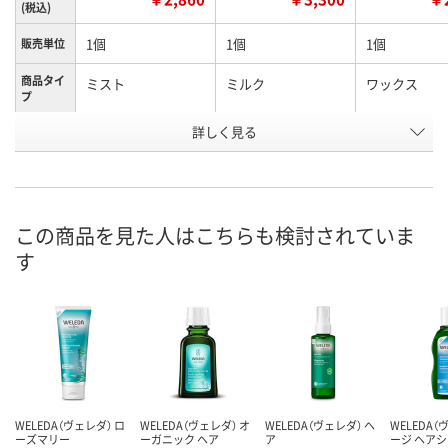
(税込)
1個
1個
1個
販売単位
商品タイ
ミスト
ミルク
ワックス
プ
お申込番
詳しく見る
EP87966
EP87963
EP87915
号
4点
5点
あり
在庫
8月11日（火）
8月11日（火）
8月11日（火）
お届け日
この商品を見た人はこちらも検討されていま
す
数量
数量
数量
カゴへ
カゴへ
カ
WELEDA（ヴェレダ） ロ
WELEDA（ヴェレダ） オ
WELEDA（ヴェレダ） ヘ
WELEDA（
ーズマリー
ーガニック ヘア
ア
ージ ヘア