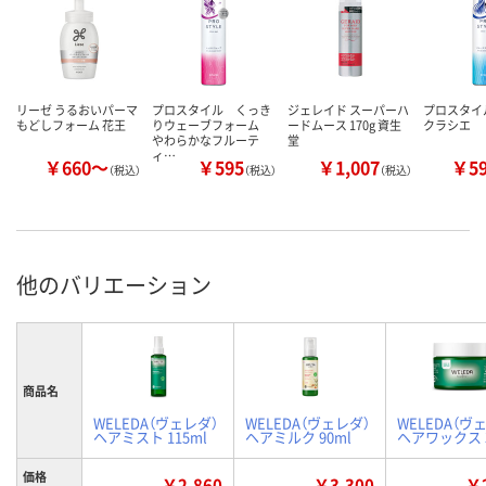
リーゼ うるおいパーマ
プロスタイル くっき
ジェレイド スーパーハ
プロスタイ
もどしフォーム 花王
りウェーブフォーム
ードムース 170g 資生
クラシエ
やわらかなフルーテ
堂
ィ…
￥660～
￥595
￥1,007
￥5
（税込）
（税込）
（税込）
他のバリエーション
商品名
WELEDA（ヴェレダ）
WELEDA（ヴェレダ）
WELEDA（ヴ
ヘアミスト 115ml
ヘアミルク 90ml
ヘアワックス 3
価格
￥2,860
￥3,300
￥2