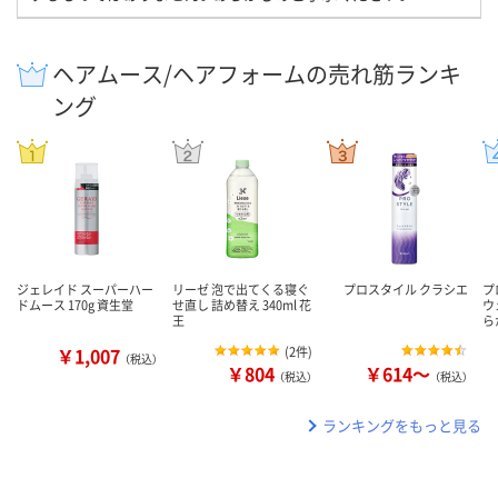
ヘアムース/ヘアフォームの売れ筋ランキ
ング
ジェレイド スーパーハー
リーゼ 泡で出てくる寝ぐ
プロスタイル クラシエ
プ
ドムース 170g 資生堂
せ直し 詰め替え 340ml 花
ウ
王
ら
￥1,007
(
2件
)
（税込）
￥804
￥614～
（税込）
（税込）
ランキングをもっと見る