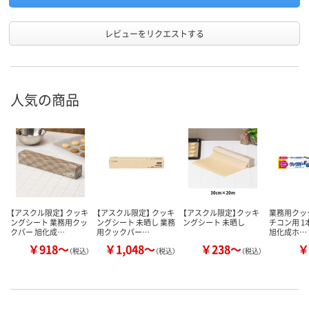
レビューをリクエストする
人気の商品
【アスクル限定】 クッキ
【アスクル限定】 クッキ
【アスクル限定】クッキ
業務用クック
ングシート 業務用クッ
ングシート 未晒し 業務
ングシート 未晒し
チコン用 1本
クパー 旭化成…
用クックパー…
旭化成ホ…
￥918～
￥1,048～
￥238～
￥
（税込）
（税込）
（税込）