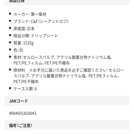
商品仕様
メーカー：第一衛材
ブランド：C&F（シーアンドエフ）
原産国：日本
商品分類：ドリップシート
質量：1535g
色：白
素材：セルロースパルプ、アクリル酸重合物ナトリウム塩、
PET/PEフィルム、PET/PE不織布
原材料 ※お手元に届いた商品を必ずご確認ください：セルロー
スパルプ、アクリル酸重合物ナトリウム塩、 PET/PEフィルム、
PET/PE不織布
ケース入数：6
JANコード
4904601810043
備考（ご注意）