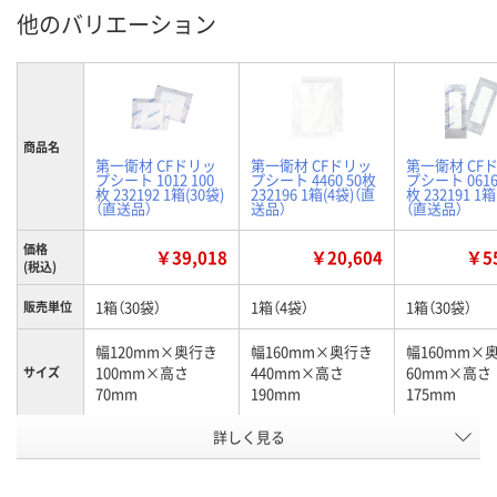
他のバリエーション
商品名
第一衛材 CFドリッ
第一衛材 CFドリッ
第一衛材 CF
プシート 1012 100
プシート 4460 50枚
プシート 0616
枚 232192 1箱(30袋)
232196 1箱(4袋)（直
枚 232191 1箱
（直送品）
送品）
（直送品）
価格
￥39,018
￥20,604
￥55
(税込)
1箱（30袋）
1箱（4袋）
1箱（30袋）
販売単位
幅120mm×奥行き
幅160mm×奥行き
幅160mm×
100mm×高さ
440mm×高さ
60mm×高さ
サイズ
70mm
190mm
175mm
お申込番
詳しく見る
EU22120
EU22162
EU22119
号
直送品
直送品
直送品
在庫