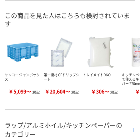
8月27日（木）まで
8月27日（木）まで
8月27日（木）
お届け日
この商品を見た人はこちらも検討されていま
す
数量
数量
数量
カゴへ
カゴへ
カ
サンコー ジャンボック
第一衛材 CFドリップシ
トレイメイトD&O
キッチンペ
ス
ート
て使えるキ
パー 270
￥5,099～
￥20,604～
￥306～
￥
（税込）
（税込）
（税込）
ラップ/アルミホイル/キッチンペーパーの
カテゴリー