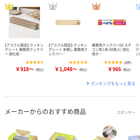
【アスクル限定】 クッキン
【アスクル限定】 クッキン
業務用クックパーEG スチ
ク
グシート 業務用クックパ
グシート 未晒し 業務用ク
コン用 1本（50枚入） 旭化
ク
ー 旭化成…
ックパー…
成ホ…
ン
(
4件
)
￥918～
￥1,048～
￥966
（税込）
（税込）
（税込）
ランキングをもっと見る
メーカーからのおすすめ商品
スポンサー