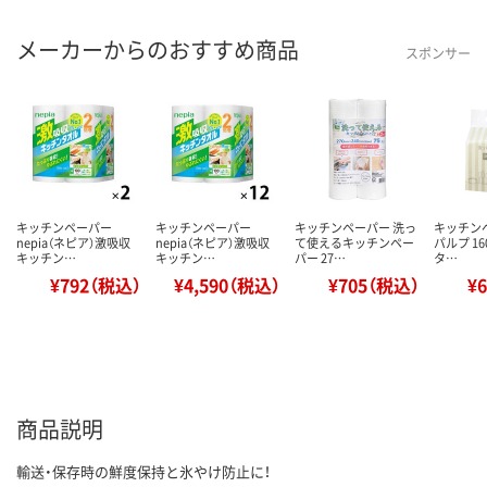
メーカーからのおすすめ商品
スポンサー
キッチンペーパー
キッチンペーパー
キッチンペーパー 洗っ
キッチン
nepia（ネピア）激吸収
nepia（ネピア）激吸収
て使えるキッチンペー
パルプ 1
キッチン…
キッチン…
パー 27…
タ…
¥792（税込）
¥4,590（税込）
¥705（税込）
¥
商品説明
輸送・保存時の鮮度保持と氷やけ防止に！