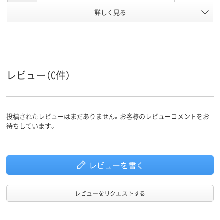
詳しく見る
LL
3L
L
サイズ
アスクル
商品環境
20
20
レビュー（0件）
スコア
投稿されたレビューはまだありません。お客様のレビューコメントをお
待ちしています。
レビューを書く
レビューをリクエストする