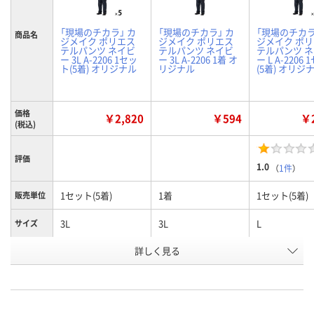
「現場のチカラ」 カ
「現場のチカラ」 カ
「現場のチカラ
商品名
ジメイク ポリエス
ジメイク ポリエス
ジメイク ポ
テルパンツ ネイビ
テルパンツ ネイビ
テルパンツ 
ー 3L A-2206 1セッ
ー 3L A-2206 1着 オ
ー L A-2206
ト(5着) オリジナル
リジナル
(5着) オリジ
価格
￥2,820
￥594
￥2
(税込)
評価
1.0
（
1件
）
1セット(5着)
1着
1セット(5着)
販売単位
3L
3L
L
サイズ
お申込番
詳しく見る
RX33784
EW62759
RX33781
号
あり
あり
あり
在庫