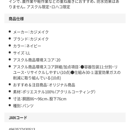
インで、農作業や軽作業などの重ね履きにおすすめ。防水効果はあ
りません。アスクル限定・ロハコ限定
商品仕様
メーカー：カジメイク
ブランド：カジメイク
カラー：ネイビー
サイズ：LL
アスクル商品環境スコア：20
アスクル商品環境スコア詳細/加点項目：●容器包装11:分別・リ
ユース・リサイクルしやすい(10点)●仕組み30-1:温室効果ガスの
削減に取り組んでいる(10点)
おすすめ＆注目商品：オリジナル商品
素材：ポリエステル100%（アクリルコーティング）
寸法：胴囲86～96cm、股下76cm
種別：パンツ
JANコード
4963527430513