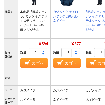
本商品：
「現場のチカ
カジメイク ナイロ
「現場のチカラ
商品名
ラ」 カジメイク ポリ
ンヤッケ 2203-3L-
ジメイク ポ
エステルパンツ ネ
ネイビー
テルヤッケ 
イビー LL A-2206 1
ー L A-2205 
着 オリジナル
ジナル
￥594
￥877
数量
数量
数量
価格
(税込)
カゴへ
カゴへ
カ
評価
カジメイク
カジメイク
カジメイク
メーカー
カラーグ
ネイビー系
ネイビー系
ネイビー系
ループ