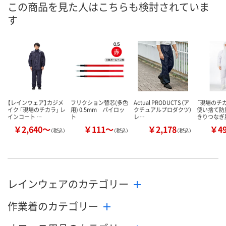
この商品を見た人はこちらも検討されていま
8月9日（日）
8月9日（日）
8月9日（日）
お届け日
す
数量
数量
数量
カゴへ
カゴへ
カ
【レインウェア】カジメ
フリクション替芯(多色
Actual PRODUCTS（ア
「現場のチカ
イク 「現場のチカラ」 レ
用) 0.5mm パイロッ
クチュアルプロダクツ）
使い捨て防
インコート …
ト
レ…
きりつなぎ
￥2,640～
￥111～
￥2,178
￥4
（税込）
（税込）
（税込）
レインウェアのカテゴリー
作業着のカテゴリー