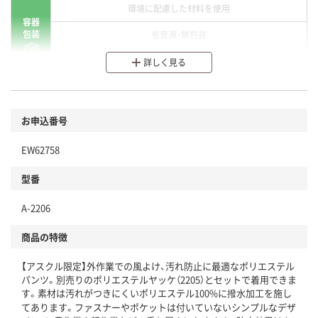
環境に配慮した材料を使用
容器
包装
省資源・無包装
分別・リサイクルしやすい設計
詳しく見る
環境に配慮した材料を使用
商品
お申込番号
本体
省資源・省エネ・節水
EW62758
分別・リサイクルしやすい設計
型番
独自の回収スキームがある
仕組
A-2206
アスクルで資源循環している
商品の特徴
温室効果ガスなどの削減
【アスクル限定】外作業での風よけ、汚れ防止に最適なポリエステル
この商品の環境配慮ポイントです。下記商品詳細「
パンツ。別売りのポリエステルヤッケ（2205）とセットで着用できま
アスクル商品環境スコア詳細／加点項目
」で確認できます。
す。素材は汚れがつきにくいポリエステル100%に撥水加工を施し
てあります。ファスナーやポケットは付いていないシンプルなデザ