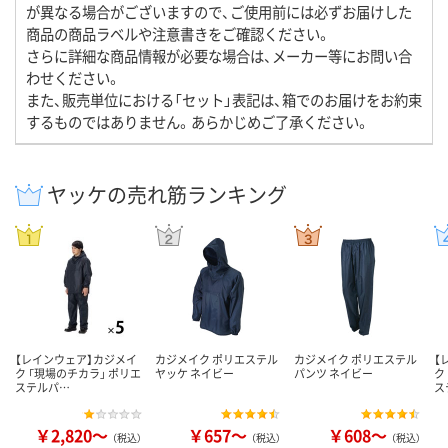
が異なる場合がございますので、ご使用前には必ずお届けした
商品の商品ラベルや注意書きをご確認ください。
さらに詳細な商品情報が必要な場合は、メーカー等にお問い合
わせください。
また、販売単位における「セット」表記は、箱でのお届けをお約束
するものではありません。あらかじめご了承ください。
ヤッケの売れ筋ランキング
【レインウェア】カジメイ
カジメイク ポリエステル
カジメイク ポリエステル
【
ク 「現場のチカラ」 ポリエ
ヤッケ ネイビー
パンツ ネイビー
ク
ステルパ…
ス
￥2,820～
￥657～
￥608～
（税込）
（税込）
（税込）