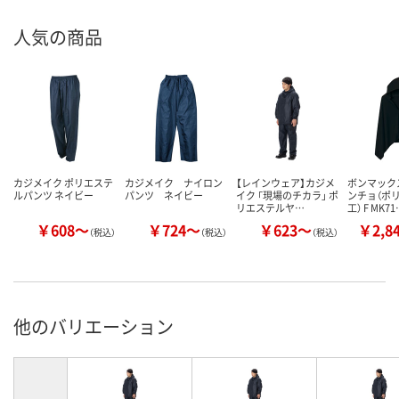
人気の商品
カジメイク ポリエステ
カジメイク ナイロン
【レインウェア】カジメ
ボンマック
ルパンツ ネイビー
パンツ ネイビー
イク 「現場のチカラ」 ポ
ンチョ（ポ
リエステルヤ…
工） F MK7
￥608～
￥724～
￥623～
￥2,8
（税込）
（税込）
（税込）
他のバリエーション