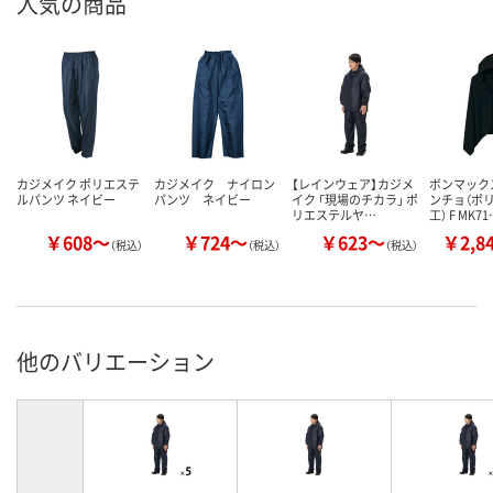
人気の商品
カジメイク ポリエステ
カジメイク ナイロン
【レインウェア】カジメ
ボンマック
ルパンツ ネイビー
パンツ ネイビー
イク 「現場のチカラ」 ポ
ンチョ（ポ
リエステルヤ…
工） F MK7
￥608～
￥724～
￥623～
￥2,8
（税込）
（税込）
（税込）
他のバリエーション