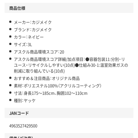
商品仕様
メーカー：カジメイク
ブランド：カジメイク
カラー：ネイビー
サイズ：3L
アスクル商品環境スコア：20
アスクル商品環境スコア詳細/加点項目：●容器包装11:分別・リ
ユース・リサイクルしやすい(10点)●仕組み30-1:温室効果ガスの
削減に取り組んでいる(10点)
おすすめ＆注目商品：オリジナル商品
素材：ポリエステル100%（アクリルコーティング）
寸法：身長175～185cm、胸囲102～110cm
種別：ヤッケ
JANコード
4963527429500