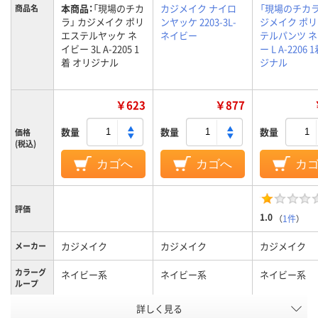
本商品：
「現場のチカ
カジメイク ナイロ
「現場のチカラ
商品名
ラ」 カジメイク ポリ
ンヤッケ 2203-3L-
ジメイク ポ
エステルヤッケ ネ
ネイビー
テルパンツ 
イビー 3L A-2205 1
ー L A-2206 
着 オリジナル
ジナル
￥623
￥877
数量
数量
数量
価格
(税込)
カゴへ
カゴへ
カ
評価
1.0
（
1件
）
カジメイク
カジメイク
カジメイク
メーカー
カラーグ
ネイビー系
ネイビー系
ネイビー系
ループ
詳しく見る
3L
3L
L