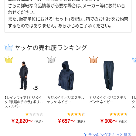
さらに詳細な商品情報が必要な場合は、メーカー等にお問い合
わせください。
また、販売単位における「セット」表記は、箱でのお届けをお約束
するものではありません。あらかじめご了承ください。
ヤッケの売れ筋ランキング
【レインウェア】カジメイ
カジメイク ポリエステル
カジメイク ポリエステル
【
ク 「現場のチカラ」 ポリエ
ヤッケ ネイビー
パンツ ネイビー
ク
ステルパ…
ス
￥2,820～
￥657～
￥608～
（税込）
（税込）
（税込）
ランキングをもっと見る