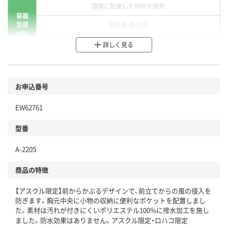
環境に配慮した材料を使用
容器
包装
省資源・無包装
分別・リサイクルしやすい設計
詳しく見る
環境に配慮した材料を使用
商品
お申込番号
本体
省資源・省エネ・節水
EW62761
分別・リサイクルしやすい設計
型番
独自の回収スキームがある
仕組
A-2205
アスクルで資源循環している
商品の特徴
温室効果ガスなどの削減
【アスクル限定】前からかぶるデザインで、前立てからの風の侵入を
この商品の環境配慮ポイントです。下記商品詳細「
防ぎます。胸元中央に小物の収納に便利なポケットを配置しまし
アスクル商品環境スコア詳細／加点項目
」で確認できます。
た。素材は汚れが付きにくいポリエステル100%に撥水加工を施し
ました。防水効果はありません。アスクル限定・ロハコ限定