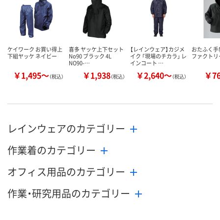
カゴへ
カゴへ
カ
ケイワーク お買い得上
喜多 ヤッケ上下セット
【レインウェア】カジメ
おたふく手袋 
下組ヤッケ ネイビー
No90 ブラック 4L
イク 「現場のチカラ」 レ
ファクトリ
NO90-…
インコート …
￥1,495～
￥1,938
￥2,640～
￥7
（税込）
（税込）
（税込）
レインウェアのカテゴリー
作業着のカテゴリー
オフィス用品のカテゴリー
作業・研究用品のカテゴリー