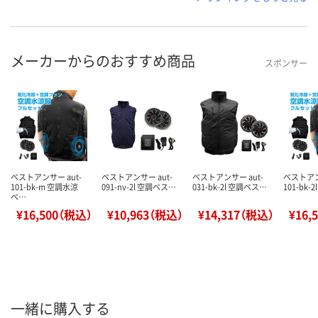
メーカーからのおすすめ商品
スポンサー
ベストアンサー aut-
ベストアンサー aut-
ベストアンサー aut-
ベストアン
101-bk-m 空調水涼
091-nv-2l 空調ベス…
031-bk-2l 空調ベス…
101-bk-
ベ…
¥16,500（税込）
¥10,963（税込）
¥14,317（税込）
¥16,
一緒に購入する