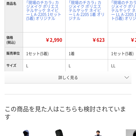
「現場のチカラ」 カ
「現場のチカラ」 カ
「現場のチカラ
商品名
ジメイク ポリエス
ジメイク ポリエス
ジメイク ポ
テルヤッケ ネイビ
テルヤッケ ネイビ
テルヤッケ 
ー L A-2205 1セット
ー L A-2205 1着 オリ
ー LL A-2205
(5着) オリジナル
ジナル
ト(5着) オリ
価格
￥2,990
￥623
￥2
(税込)
1セット(5着)
1着
1セット(5着)
販売単位
L
L
LL
サイズ
お申込番
詳しく見る
RX33780
EW62752
RX33786
号
9点
あり
入荷待ち
在庫
ご注文後、お
この商品を見た人はこちらも検討されていま
8月9日（日）
8月9日（日）
ついてご連絡
お届け日
す
ます
数量
数量
数量