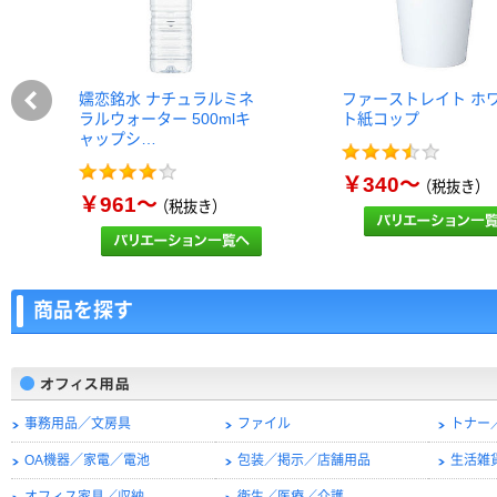
嬬恋銘水 ナチュラルミネ
ファーストレイト ホ
ラルウォーター 500mlキ
ト紙コップ
ャップシ…
￥340～
（税抜き）
￥961～
（税抜き）
商品を探す
事務用品／文房具
ファイル
トナー
OA機器／家電／電池
包装／掲示／店舗用品
生活雑