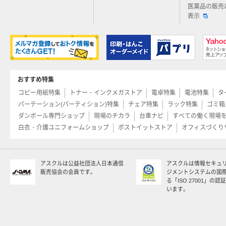
医薬品の販売
表示
おすすめ特集
コピー用紙特集
トナー・インクメガストア
電卓特集
電池特集
タ
パーテーション(パーティション)特集
チェア特集
ラック特集
ゴミ箱
ダンボール専門ショップ
現場のチカラ
台車ナビ
すべての働く現場
白衣・介護ユニフォームショップ
ポストイットストア
オフィスづくり
アスクルは公益社団法人日本通信
アスクルは情報セキュ
販売協会の会員です。
ジメントシステムの国
る「ISO 27001」の
います。