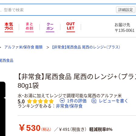
詳細設定
お届け先
〒135-0061
アルファ米/保存食 麺類
【非常食】尾西食品 尾西のレンジ+（プラス）
尾西食品
【非常食】尾西食品 尾西のレンジ+（プ
80g1袋
水・お湯に加えてレンジで調理可能な尾西のアルファ米
5.0
1件の評価
レビューを書く
ランキングをみる
非常食/保存食
￥530
／￥491（税抜き）
軽減税率8%
（税込）