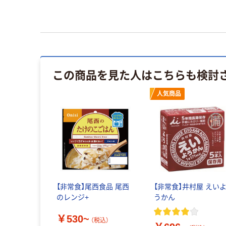
この商品を見た人はこちらも検討
人気商品
【非常食】尾西食品 尾西
【非常食】井村屋 えい
のレンジ+
うかん
￥530~
（税込）