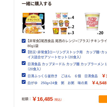
一緒に購入する
【非常食】尾西食品 尾西のレンジ+（プラス）チキンラ
80g1袋
【防災・非常食】ローリングストック用 カップ麺・カ
イス詰合せアソートセット（20食入）
日清食品 カップヌードル カップ麺 カップラーメン 
（20食入）
￥1
日清ふっくら釜炊き ごはん ６個 日清食品
￥4,548
白がゆ 250g×24食 粥 お粥 味の素
￥16,485
総額：
（税込）