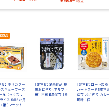
￥648~
（税込）
気商品
常食】 ホリカフー
【非常食】尾西食品 携
【非常食】ロート製薬
レスキューフーズ
帯おにぎり（アルファ
ハートフード5年常
 一食ボックス カ
米） 昆布 5年保存 1食
保存 おにぎり カレ
ライス 5年6か月
風味 1個
 1箱（12セット