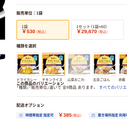
販売単位：1袋
1袋
1セット（1袋×60）
￥530
￥29,670
（税込）
（税込）
種類を選択
ドライカレー
チキンライス
山菜おこわ
五目ごはん
赤飯
この商品のバリエーション
「種類」「販売単位」違いで 全9商品 あります。
すべてのバリエ
配送オプション
￥385
時間帯指定 指定可
置き場所指定 利用
（税込）