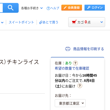
ヘルプ
各種お手続き
0
スイートポイント
あとで買う
カゴ
点
商品情報を印刷する
ラス）チキンライス
在庫：
あり
希望の数量で在庫確認
お届け日：今から
16時間45
分以内
のご注文で、
8月8日
（土）
にお届け
お届け先：