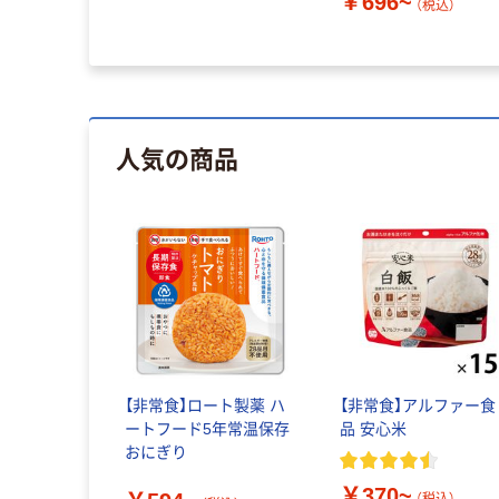
￥696~
（税込）
人気の商品
【非常食】ロート製薬 ハ
【非常食】アルファー食
ートフード5年常温保存
品 安心米
おにぎり
￥370~
（税込）