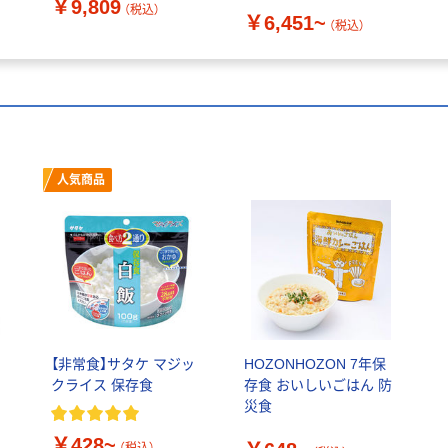
￥9,809
キャンプ アルファー米
（税込）
￥6,451~
アルファ化米（直送品）
（税込）
人気商品
【非常食】サタケ マジッ
HOZONHOZON 7年保
クライス 保存食
存食 おいしいごはん 防
災食
￥428~
（税込）