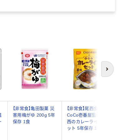
次へ
【非常食】亀田製菓 災
【非常食】尾西食品
【非常食】
温
害用梅がゆ 200g 5年
CoCo壱番屋監修 尾
西のごは
ー
保存 1食
西のカレーライスセ
米 たけの
ット 5年保存 1食
年保存 1