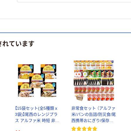
されています
よ
【15袋セット(全5種類ｘ
非常食セット （アルファ
3袋)】尾西のレンジプラ
米/パンの缶詰/防災食/尾
ス アルファ米 時短 非常
西携帯おにぎり/保存食/
食 保存食 防災食 登山
備蓄用）