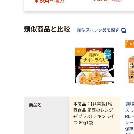
￥594~
（税込）
類似商品と比較
類似スペック品を探す
人
本商品：
【非常食】尾
【非
商品名
西食品 尾西のレンジ
ズ 
+（プラス）チキンライ
RE
ス 80g1袋
レー
保存