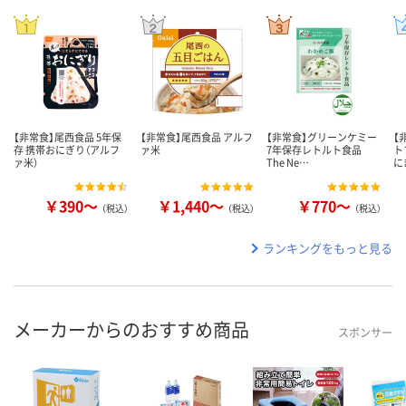
【非常食】尾西食品 5年保
【非常食】尾西食品 アルフ
【非常食】グリーンケミー
【
存 携帯おにぎり（アルフ
ァ米
7年保存レトルト食品
ト
ァ米）
The Ne…
に
￥390～
￥1,440～
￥770～
（税込）
（税込）
（税込）
ランキングをもっと見る
メーカーからのおすすめ商品
スポンサー