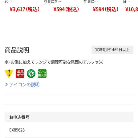
30…
存おにぎ…
存 おに…
日…
¥3,617（税込）
¥594（税込）
¥594（税込）
¥10,
商品説明
賞味期限1469日以上
水・お湯に加えてレンジで調理可能な尾西のアルファ米
アイコンの説明
お申込番号
EX89628