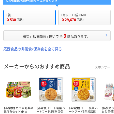
この商品は複数の販売単位があります
1袋
1セット（1袋×60）
￥530
￥29,670
(税込)
(税込)
9
「種類」「販売単位」 違いで 全
商品あります。
尾西食品の非常食/保存食を全て見る
メーカーからのおすすめ商品
スポンサー
【非常食】 カゴメ 野菜の
【非常食】ロート製薬 ハ
【非常食】ロート製薬 ハ
【防災セッ
保存食セットYH-A
ートフード5年常温保
ートフード5年常温保
ム 災害備