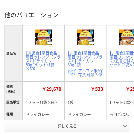
他のバリエーション
【非常食】尾西食品
【非常食】尾西食品
【非常食】尾西
商品名
尾西のレンジ+（プラ
尾西のレンジ+（プラ
尾西のレンジ+
ス） ドライカレー
ス） ドライカレー
ス）五目ごはん 8
80g 1セット（1袋
80g 1袋
セット（1袋×6
×60）
アルファ米/保
存食 麺類 6 位
価格
￥29,670
￥530
￥29
(税込)
1セット（1袋×60）
1袋
1セット（1袋×
販売単位
ドライカレー
ドライカレー
五目ごはん
種類
お申込番
詳しく見る
EX89680
EX89627
EX89679
号