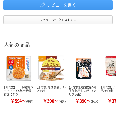
レビューを書く
レビューをリクエストする
人気の商品
【非常食】ロート製薬 ハ
【非常食】尾西食品 アル
【非常食】尾西食品 5年
【非常食】
ートフード5年常温保
ファ米
保存 携帯おにぎり（ア
品 安心米
存おにぎり
ルファ米）
￥594～
￥390～
￥390～
￥3
（税込）
（税込）
（税込）