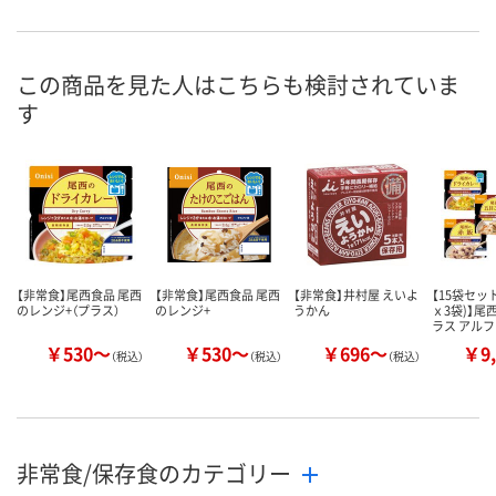
1点
あり
入荷待ち
在庫
ご注文後、お
この商品を見た人はこちらも検討されていま
8月9日（日）
8月9日（日）
ついてご連絡
お届け日
す
ます
数量
数量
数量
カゴへ
カゴへ
カ
【非常食】尾西食品 尾西
【非常食】尾西食品 尾西
【非常食】井村屋 えいよ
【15袋セッ
のレンジ+（プラス）
のレンジ+
うかん
ｘ3袋)】尾
ラス アル
￥530～
￥530～
￥696～
￥9,
（税込）
（税込）
（税込）
非常食/保存食のカテゴリー