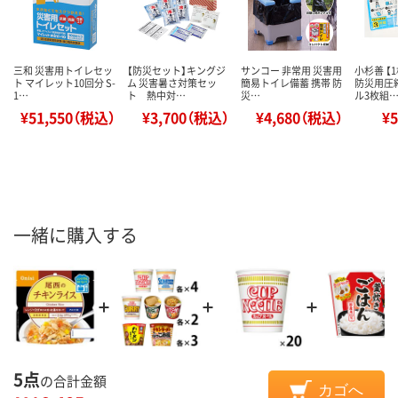
三和 災害用トイレセッ
【防災セット】キングジ
サンコー 非常用 災害用
小杉善 【
ト マイレット10回分 S-
ム 災害暑さ対策セッ
簡易トイレ備蓄 携帯 防
防災用圧
1…
ト 熱中対…
災…
ル3枚組
¥51,550（税込）
¥3,700（税込）
¥4,680（税込）
¥
一緒に購入する
5点
の合計金額
カゴへ