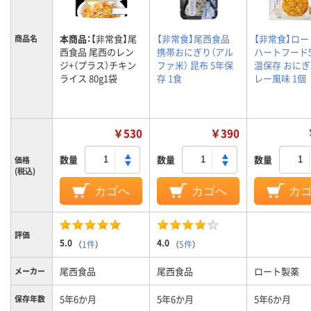
本商品：
【非常食】尾
【非常食】尾西食品
【非常食】ロ
商品名
西食品 尾西のレン
携帯おにぎり（アル
ハートフード
ジ+（プラス）チキン
ファ米） 昆布 5年保
温保存 おにぎ
ライス 80g1袋
存 1食
レー風味 1個
￥530
￥390
数量
数量
数量
価格
(税込)
カゴへ
カゴへ
カ
評価
5.0
4.0
（
1件
）
（
5件
）
尾西食品
尾西食品
ロート製薬
メーカー
5年6か月
5年6か月
5年6か月
保存年数