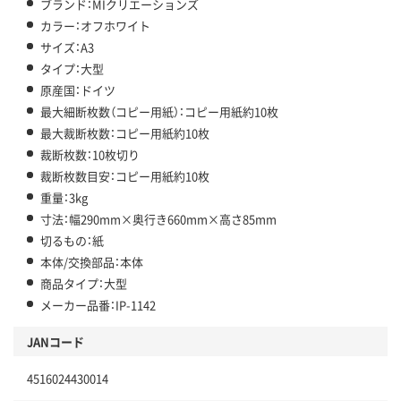
ブランド：MIクリエーションズ
カラー：オフホワイト
サイズ：A3
タイプ：大型
原産国：ドイツ
最大細断枚数（コピー用紙）：コピー用紙約10枚
最大裁断枚数：コピー用紙約10枚
裁断枚数：10枚切り
裁断枚数目安：コピー用紙約10枚
重量：3kg
寸法：幅290mm×奥行き660mm×高さ85mm
切るもの：紙
本体/交換部品：本体
商品タイプ：大型
メーカー品番：IP-1142
JANコード
4516024430014