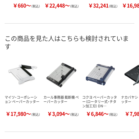
￥660～
￥22,448～
￥32,241
￥16,9
（税込）
（税込）
（税込）
この商品を見た人はこちらも検討されていま
す
マイツ・コーポレーシ
カール事務器 裁断機 ペ
コクヨ ペーパーカッタ
ナカバヤシ
ョン ペーパーカッター
ーパーカッター
ー（ロータリー式・チタ
ッター
ン加工刃） DN…
￥17,980～
￥3,094～
￥6,846～
￥7,9
（税込）
（税込）
（税込）