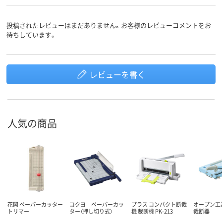
投稿されたレビューはまだありません。お客様のレビューコメントをお
待ちしています。
レビューを書く
人気の商品
花岡 ペーパーカッター
コクヨ ペーパーカッ
プラス コンパクト断裁
オープン工
トリマー
ター（押し切り式）
機 裁断機 PK-213
裁断器