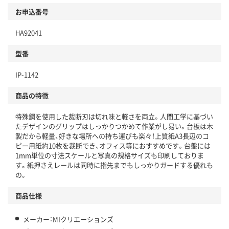
お申込番号
HA92041
型番
IP-1142
商品の特徴
特殊鋼を使用した裁断刃は切れ味と軽さを両立。人間工学に基づい
たデザインのグリップはしっかりつかめて作業がし易い。台板は木
製だから軽量、好きな場所への持ち運びも楽々！上質紙A3長辺のコ
ピー用紙約10枚を裁断でき、オフィス等におすすめです。台盤には
1mm単位の寸法スケールと写真の規格サイズも印刷しておりま
す。紙押さえレールは同時に指先までもしっかりガードする優れも
の。
商品仕様
メーカー：MIクリエーションズ