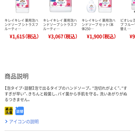
キレイキレイ 薬用泡ハ
キレイキレイ 薬用泡ハ
キレイキレイ 薬用泡ハ
ビオレu
ンドソープ シトラスフ
ンドソープ シトラスフ
ンドソープ セット（本
プ フルー
ルーティ…
ルーティ…
体250…
替え …
¥1,615（税込）
¥3,067（税込）
¥1,900（税込）
¥
商品説明
【泡タイプ・詰替】泡で出るタイプのハンドソープ。“泡切れがよく”、“す
すぎが早い”、きちんと殺菌し、バイ菌から手肌を守る。洗いあがりがぬ
るつきません。
アイコンの説明