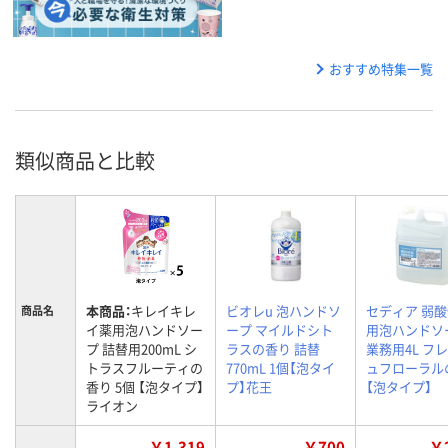
おすすめ特集一覧
類似商品と比較
本商品：
キレイキレ
ビオレu 泡ハンドソ
セディア 弱酸
商品名
イ薬用泡ハンドソー
ープ マイルドシト
用泡ハンドソ
プ 詰替用200mL シ
ラスの香り 詰替
業務用4L フ
トラスフルーティの
770mL 1個【泡タイ
ュフローラル
香り 5個 【泡タイプ】
プ】花王
【泡タイプ】
ライオン
￥1,319
￥700
￥2