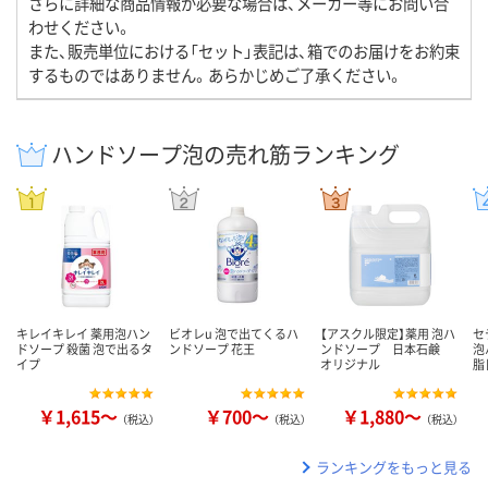
さらに詳細な商品情報が必要な場合は、メーカー等にお問い合
わせください。
また、販売単位における「セット」表記は、箱でのお届けをお約束
するものではありません。あらかじめご了承ください。
ハンドソープ泡の売れ筋ランキング
キレイキレイ 薬用泡ハン
ビオレu 泡で出てくるハ
【アスクル限定】薬用 泡ハ
セ
ドソープ 殺菌 泡で出るタ
ンドソープ 花王
ンドソープ 日本石鹸
泡
イプ
オリジナル
脂
￥1,615～
￥700～
￥1,880～
（税込）
（税込）
（税込）
ランキングをもっと見る