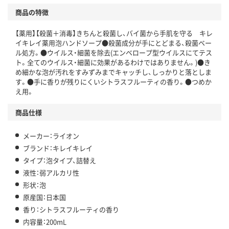
商品の特徴
【薬用】【殺菌＋消毒】きちんと殺菌し、バイ菌から手肌を守る キレ
イキレイ薬用泡ハンドソープ●殺菌成分が手にとどまる、殺菌ベー
ル処方。●ウイルス・細菌を除去(エンベロープ型ウイルスにてテス
ト。全てのウイルス・細菌に効果があるわけではありません。)●き
め細かな泡が汚れをすみずみまでキャッチし、しっかりと落としま
す。●手に香りが残りにくいシトラスフルーティの香り。●つめか
え用。
商品仕様
メーカー：ライオン
ブランド：キレイキレイ
タイプ：泡タイプ、詰替え
液性：弱アルカリ性
形状：泡
原産国：日本国
香り：シトラスフルーティの香り
内容量：200mL