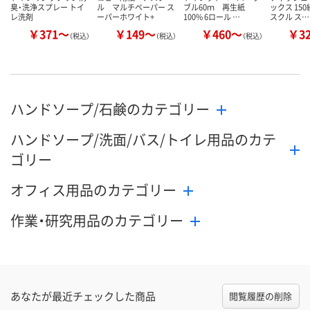
臭・洗浄スプレー トイ
ル マルチペーパー ス
ブル60ｍ 再生紙
ックス 150
レ洗剤
ーパーホワイト+
100% 6ロール …
スクル ス…
￥371～
￥149～
￥460～
￥3
（税込）
（税込）
（税込）
ハンドソープ/石鹸のカテゴリー
ハンドソープ/洗面/バス/トイレ用品のカテ
ゴリー
オフィス用品のカテゴリー
作業・研究用品のカテゴリー
あなたが最近チェックした商品
閲覧履歴の削除