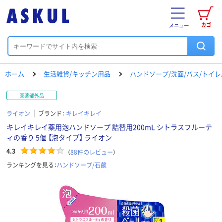
カゴ
メニュー
ホーム
生活雑貨/キッチン用品
ハンドソープ/洗面/バス/トイ
医薬部外品
ライオン
ブランド：
キレイキレイ
キレイキレイ薬用泡ハンドソープ 詰替用200mL シトラスフルーテ
ィの香り 5個 【泡タイプ】 ライオン
4.3
（
88
件のレビュー
）
ランキングを見る：
ハンドソープ/石鹸