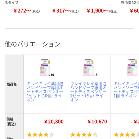
るタイプ
野油脂【泡
￥272～
￥317～
￥1,900～
￥6
（税込）
（税込）
（税込）
他のバリエーション
キレイキレイ薬用泡
キレイキレイ薬用泡
キレイキレイ
商品名
ハンドソープ専用オ
ハンドソープ専用オ
ハンドソープ
ートディスペンサー
ートディスペンサー
ートディスペ
1セット（10個） ライ
1セット（5個） ライ
1個 ライオン
オン
オン
価格
￥20,800
￥10,670
￥2
(税込)