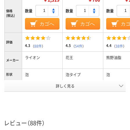
数量
数量
数量
価格
(税込)
カゴへ
カゴへ
カ
評価
4.3
4.5
4.4
（
88件
）
（
54件
）
（
38件
）
ライオン
花王
熊野油脂
メーカー
泡
泡タイプ
泡
形状
詳しく見る
200mL
内容量
弱アルカリ性
弱酸性
液性
アスクル
商品環境
5
スコア
レビュー（88件）