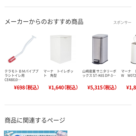
メーカーからのおすすめ商品
スポンサー
テラモト ＢＭパイプブ
マーナ トイレポッ
山崎産業 サニタリーボ
マーナ 
ラシトイレ用
ト 角型
ックス ST-K6S DP-3…
W W07
CE48810…
¥698（税込）
¥1,640（税込）
¥5,315（税込）
¥1,
商品に関連するページ