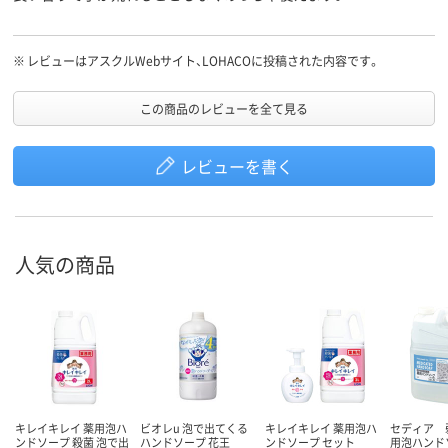
※
レビューはアスクルWebサイト、LOHACOに投稿された内容です。
この商品のレビューを全て見る
レビューを書く
人気の商品
キレイキレイ 薬用泡ハ
ビオレu 泡で出てくる
キレイキレイ 薬用泡ハ
セディア 
ンドソープ 殺菌 泡で出
ハンドソープ 花王
ンドソープ セット
用泡ハンド