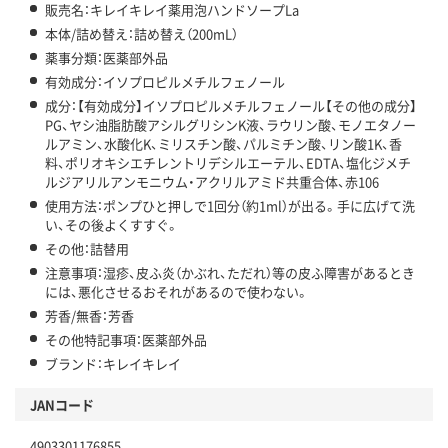
販売名：キレイキレイ薬用泡ハンドソープLa
本体/詰め替え：詰め替え（200mL）
薬事分類：医薬部外品
有効成分：イソプロピルメチルフェノール
成分：【有効成分】イソプロピルメチルフェノール【その他の成分】
PG、ヤシ油脂肪酸アシルグリシンK液、ラウリン酸、モノエタノー
ルアミン、水酸化K、ミリスチン酸、パルミチン酸、リン酸1K、香
料、ポリオキシエチレントリデシルエーテル、EDTA、塩化ジメチ
ルジアリルアンモニウム・アクリルアミド共重合体、赤106
使用方法：ポンプひと押しで1回分（約1ml）が出る。手に広げて洗
い、その後よくすすぐ。
その他：詰替用
注意事項：湿疹、皮ふ炎（かぶれ、ただれ）等の皮ふ障害があるとき
には、悪化させるおそれがあるので使わない。
芳香/無香：芳香
その他特記事項：医薬部外品
ブランド：キレイキレイ
JANコード
4903301176855