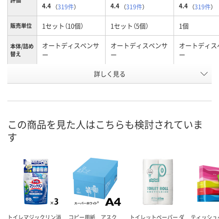
評価
4.4
4.4
4.4
（
319件
）
（
319件
）
（
319件
）
1セット（10個）
1セット（5個）
1個
販売単位
オートディスペンサ
オートディスペンサ
オートディス
本体/詰め
替え
ー
ー
ー
詳しく見る
シトラスフルーティ
シトラスフルーティ
シトラスフル
香り
の香り
の香り
の香り
お申込番
WN39034
WN39033
U856824
号
この商品を見た人はこちらも検討されていま
5点
あり
あり
在庫
す
8月8日（土）
8月8日（土）
8月8日（土）
お届け日
数量
数量
数量
カゴへ
カゴへ
カ
トイレマジックリン消
コピー用紙 アスク
トイレットペーパー ダ
ティッシュ