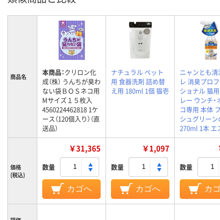
本商品：
クリロン化
ナチュラル ペット
ニャンとも清
商品名
成（株） うんちが臭わ
用 食器洗剤 詰め替
レ 消臭プロ
ない袋ＢＯＳネコ用
え用 180ml 1個 猫壱
ショナル 猫用
Мサイズ１５枚入
レー ウンチ・
4560224462818 1ケ
コ専用 本体 
ース（120個入り）（直
シュグリーン
送品）
270ml 1本 
￥31,365
￥1,097
数量
数量
数量
価格
(税込)
カゴへ
カゴへ
カ
評価