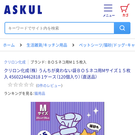
カゴ
メニュー
ホーム
生活雑貨/キッチン用品
ペットシーツ/猫砂/ドッグ・キ
クリロン化成
ブランド：
ＢＯＳネコ用М１５枚入
クリロン化成（株） うんちが臭わない袋ＢＯＳネコ用Мサイズ１５枚
入 4560224462818 1ケース（120個入り）（直送品）
（
0
件のレビュー
）
ランキングを見る：
猫用品