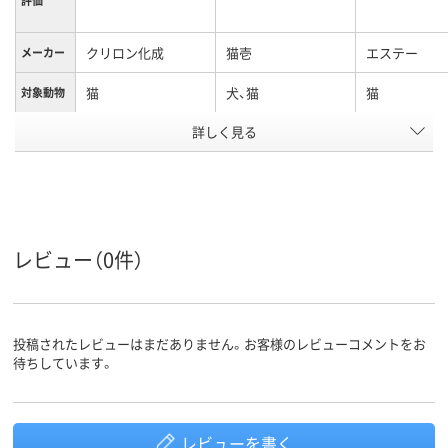
クリロン化成
猫壱
エステー
メーカー
猫
犬、猫
猫
対象動物
詳しく見る
53g
内容量
67g
質量
アスクル
商品環境
スコア
レビュー（0件）
投稿されたレビューはまだありません。お客様のレビューコメントをお
待ちしています。
レビューを書く