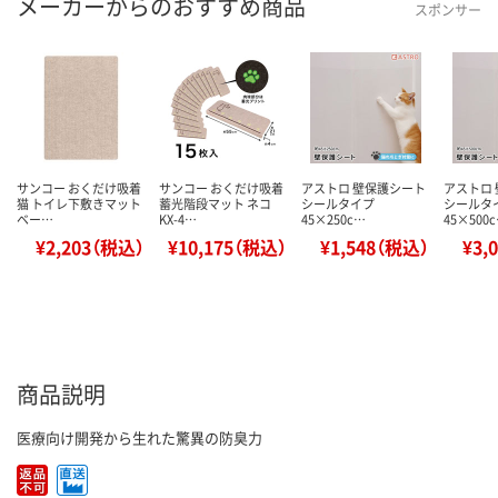
メーカーからのおすすめ商品
スポンサー
サンコー おくだけ吸着
サンコー おくだけ吸着
アストロ 壁保護シート
アストロ
猫 トイレ下敷きマット
蓄光階段マット ネコ
シールタイプ
シールタ
ベー…
KX-4…
45×250c…
45×500
¥2,203（税込）
¥10,175（税込）
¥1,548（税込）
¥3,
商品説明
医療向け開発から生れた驚異の防臭力