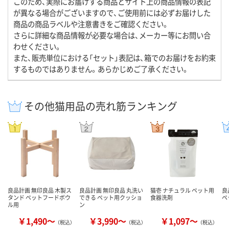
このため、実際にお届けする商品とサイト上の商品情報の表記
が異なる場合がございますので、ご使用前には必ずお届けした
商品の商品ラベルや注意書きをご確認ください。
さらに詳細な商品情報が必要な場合は、メーカー等にお問い合
わせください。
また、販売単位における「セット」表記は、箱でのお届けをお約束
するものではありません。あらかじめご了承ください。
その他猫用品の売れ筋ランキング
良品計画 無印良品 木製ス
良品計画 無印良品 丸洗い
猫壱 ナチュラル ペット用
良
タンド ペットフードボウ
できる ペット用クッショ
食器洗剤
ペ
ル用
ン
￥1,490～
￥3,990～
￥1,097～
（税込）
（税込）
（税込）