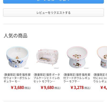
レビューをリクエストする
人気の商品
（数量限定）猫壱 猫用 脚
（数量限定）猫壱 ポータ
（数量限定）猫壱 猫用 脚
（数量限定）
付ウォーターボウル レ
ブルケージとトイレの
付フードボウル レギュ
付にゃにゃ
ギュラー モ…
セット モフサン…
ラー モフサ…
ウル レギ
￥3,680
￥9,680
￥3,278
￥4,
（税込）
（税込）
（税込）