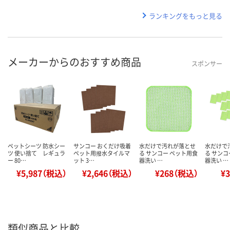
ランキングをもっと見る
メーカーからのおすすめ商品
スポンサー
ペットシーツ 防水シー
サンコー おくだけ吸着
水だけで汚れが落とせ
水だけで
ツ 使い捨て レギュラ
ペット用撥水タイルマ
る サンコー ペット用食
る サンコ
ー 80…
ット 3…
器洗い …
器洗い …
¥5,987（税込）
¥2,646（税込）
¥268（税込）
¥
類似商品と比較