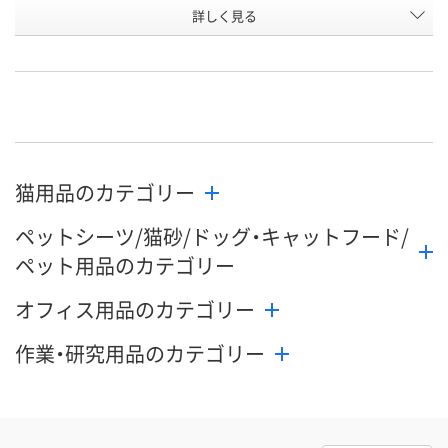
お申込番
詳しく見る
AW38928
AW38932
HE82195
号
入荷待ち
入荷待ち
直送品
在庫
8月19日（水）予定
8月19日（水）予定
8月24日（月）
お届け日
数量
数量
数量
猫用品のカテゴリー
カゴへ
カゴへ
カ
ペットシーツ/猫砂/ドッグ・キャットフード/
ペット用品のカテゴリー
オフィス用品のカテゴリー
作業・研究用品のカテゴリー