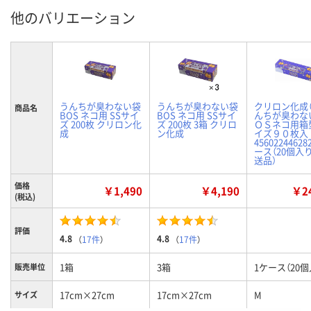
他のバリエーション
うんちが臭わない袋
うんちが臭わない袋
クリロン化成（
商品名
BOS ネコ用 SSサイ
BOS ネコ用 SSサイ
んちが臭わな
ズ 200枚 クリロン化
ズ 200枚 3箱 クリロ
ＯＳネコ用箱
成
ン化成
イズ９０枚入
45602244628
ース（20個入り
送品）
価格
￥1,490
￥4,190
￥24
(税込)
評価
4.8
4.8
（
17件
）
（
17件
）
1箱
3箱
1ケース（20個
販売単位
17cm×27cm
17cm×27cm
M
サイズ