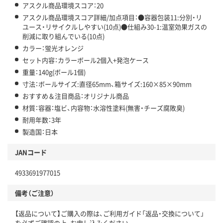
アスクル商品環境スコア：20
アスクル商品環境スコア詳細/加点項目：●容器包装11:分別・リ
ユース・リサイクルしやすい(10点)●仕組み30-1:温室効果ガスの
削減に取り組んでいる(10点)
カラー：蛍光オレンジ
セット内容：カラーボール2個入+発泡ケース
重量：140g(ボール1個)
寸法：ボールサイズ:直径65mm、箱サイズ:160×85×90mm
おすすめ＆注目商品：オリジナル商品
材質：容器：塩ビ、内容物：水溶性塗料(無害・チーズ腐敗臭)
耐用年数：3年
製造国：日本
JANコード
4933691977015
備考（ご注意）
【返品について】ご購入の際は、ご利用ガイド「返品・交換について」
を必ずご確認の上、お申し込みください。