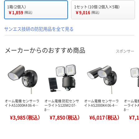
1箱（2個入）
1セット（10個：2個入×5箱）
￥1,859
￥9,016
(税込)
(税込)
サンエス技研の防犯用品を全て見る
メーカーからのおすすめ商品
スポンサー
オーム電機 センサーラ
オーム電機 防犯センサ
オーム電機 センサーラ
オーム電
イトAS1000K4 06-4…
ーライトS120W2 07-
イトAS2000K4 06-4…
ーライトA3
8…
8…
¥3,985（税込）
¥7,850（税込）
¥6,017（税込）
¥7,