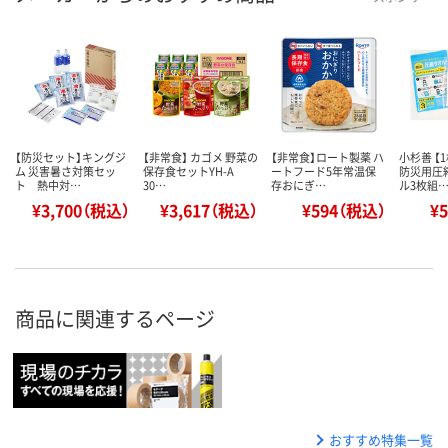
【防災セット】キングジ
【非常食】 カゴメ 野菜の
【非常食】ロート製薬 ハ
小杉善 【
ム 災害暑さ対策セッ
保存食セットYH-A
ートフード5年常温保
防災用圧
ト 熱中対…
30…
存おにぎ…
ル3枚組
¥3,700（税込）
¥3,617（税込）
¥594（税込）
¥
商品に関連するページ
おすすめ特集一覧