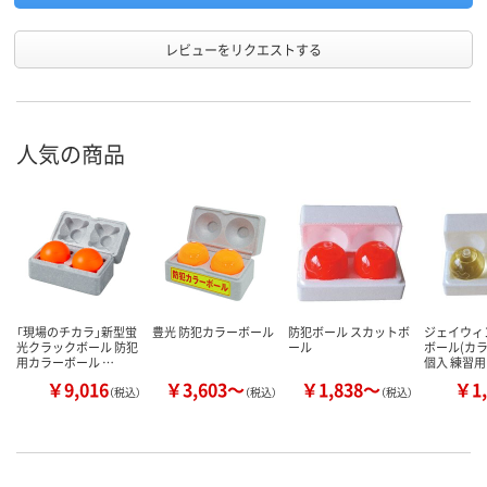
レビューをリクエストする
人気の商品
「現場のチカラ」新型蛍
豊光 防犯カラーボール
防犯ボール スカットボ
ジェイウィ
光クラックボール 防犯
ール
ボール(カラ
用カラーボール …
個入 練習
￥9,016
￥3,603～
￥1,838～
￥1,
（税込）
（税込）
（税込）