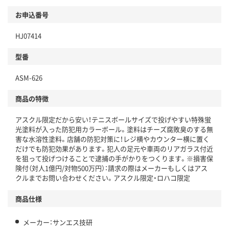
商品
お申込番号
本体
省資源・省エネ・節水
HJ07414
分別・リサイクルしやすい設計
型番
独自の回収スキームがある
仕組
ASM-626
アスクルで資源循環している
商品の特徴
温室効果ガスなどの削減
アスクル限定だから安い！テニスボールサイズで投げやすい特殊蛍
この商品の環境配慮ポイントです。下記商品詳細「
光塗料が入った防犯用カラーボール。塗料はチーズ腐敗臭のする無
アスクル商品環境スコア詳細／加点項目
」で確認できます。
害な水溶性塗料。店舗の防犯対策に！レジ横やカウンター横に置く
だけでも防犯効果があります。犯人の足元や車両のリアガラス付近
を狙って投げつけることで逮捕の手がかりをつくります。※損害保
険付（対人1億円/対物500万円）：請求の際はメーカーもしくはアス
クルまでお問い合わせください。アスクル限定・ロハコ限定
商品仕様
メーカー：サンエス技研