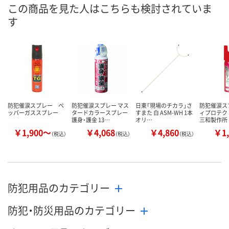
この商品を見た人はこちらも検討されていま
す
防犯催涙スプレー ペ
防犯催涙スプレー マス
日東「現場のチカラ」さ
防犯催涙ス
ッパーガススプレー
タードカラースプレー
すまた 白 ASM-WH 1本
ィプロテクト 
護身・護金 13…
オリ…
三和製作所
￥1,900～
￥4,068
￥4,860
￥1,
（税込）
（税込）
（税込）
防犯用品のカテゴリー
防犯・防災用品のカテゴリー