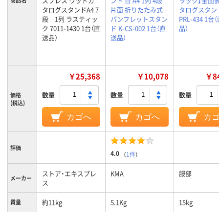
スプレス ウッドカ
ンド 白 A4 1列 4段
ラック】全面
商品名
タログスタンドA4 7
片面 折りたたみ式
タログスタン
段 1列 ラスティッ
パンフレットスタン
PRL-434 1台
ク 7011-1430 1台（直
ド K-CS-002 1台（直
品）
送品）
送品）
￥25,368
￥10,078
￥84
数量
数量
数量
価格
(税込)
カゴへ
カゴへ
カ
評価
4.0
（
1件
）
ストア・エキスプレ
KMA
服部
メーカー
ス
約11kg
5.1Kg
15kg
質量