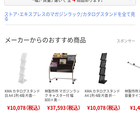
ストア・エキスプレスのマガジンラック/カタログスタンドを全て見
る
メーカーからのおすすめ商品
スポンサー
KMA カタログスタンド
林製作所 マガジンラッ
KMA カタログスタンド
林製作所
白 A4 1列 4段 片面…
ク キャスター付 幅
A4 1列 4段 片面 折…
容量タイプ
800×奥…
¥10,078（税込）
¥37,593（税込）
¥10,078（税込）
¥1,