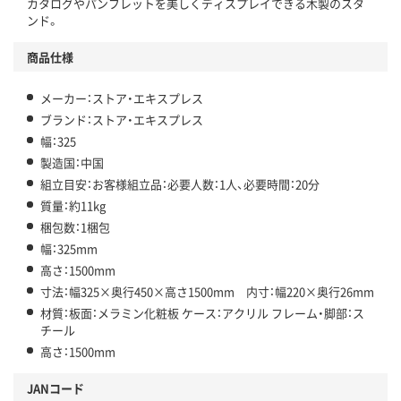
カタログやパンフレットを美しくディスプレイできる木製のスタ
ンド。
商品仕様
メーカー：ストア・エキスプレス
ブランド：ストア・エキスプレス
幅：325
製造国：中国
組立目安：お客様組立品：必要人数：1人、必要時間：20分
質量：約11kg
梱包数：1梱包
幅：325mm
高さ：1500mm
寸法：幅325×奥行450×高さ1500mm 内寸：幅220×奥行26mm
材質：板面：メラミン化粧板 ケース：アクリル フレーム・脚部：ス
チール
高さ：1500mm
JANコード