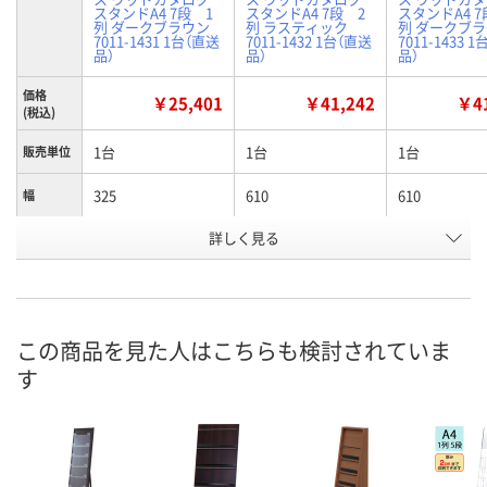
スタンドA4 7段 1
スタンドA4 7段 2
スタンドA4 7
列 ダークブラウン
列 ラスティック
列 ダークブ
7011-1431 1台（直送
7011-1432 1台（直送
7011-1433 
品）
品）
品）
価格
￥25,401
￥41,242
￥41
(税込)
1台
1台
1台
販売単位
325
610
610
幅
詳しく見る
約11kg
約18kg
約18kg
質量
お申込番
HJ29209
HJ29212
HJ29210
号
あり
あり
あり
在庫
この商品を見た人はこちらも検討されていま
す
8月20日（木）
8月20日（木）
8月20日（木）
お届け日
数量
数量
数量
カゴへ
カゴへ
カ