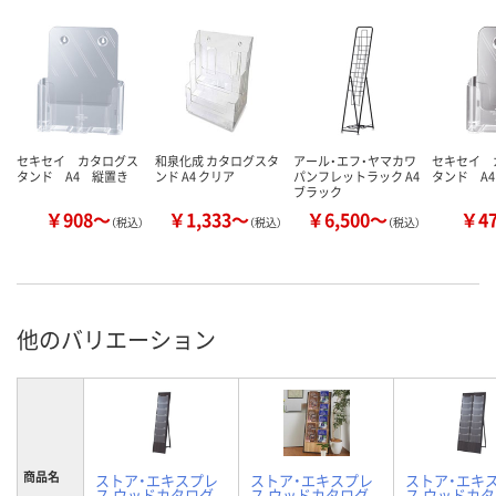
セキセイ カタログス
和泉化成 カタログスタ
アール・エフ・ヤマカワ
セキセイ 
タンド A4 縦置き
ンド A4 クリア
パンフレットラック A4
タンド A
ブラック
￥908～
￥1,333～
￥6,500～
￥4
（税込）
（税込）
（税込）
他のバリエーション
商品名
ストア・エキスプレ
ストア・エキスプレ
ストア・エキ
ス ウッドカタログ
ス ウッドカタログ
ス ウッドカ