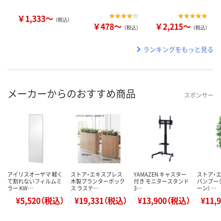
￥1,333～
（税込）
￥478～
￥2,215～
（税込）
（税込）
ランキングをもっと見る
メーカーからのおすすめ商品
スポンサー
アイリスオーヤマ 軽く
ストア・エキスプレス
YAMAZEN キャスター
ストア・
て割れないフィルムミ
木製プランターボック
付き モニタースタンド
バンブー
ラー KW…
ス ラステ…
3…
ーン） …
¥5,520（税込）
¥19,331（税込）
¥13,900（税込）
¥11,