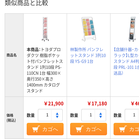
類似商品と比較
本商品：
トヨダプロ
林製作所 パンフレ
【店舗什器・
ダクツ 樹脂ポケッ
ットスタンド 3列10
ラック】L型
商品名
ト付パンフレットス
段 YS-G9 1台
スタンド A4判
タンド 1列10段 PS-
段 PRL-101 
110CN 1台 幅300×
送品）
奥行350×高さ
1400mm カタログ
スタンド
￥21,900
￥17,180
￥46
数量
数量
数量
価格
(税込)
カゴへ
カゴへ
カ