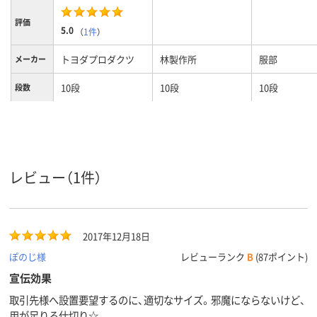
評価
5.0
（
1件
）
トヨダプロダクツ
林製作所
服部
メーカー
10段
10段
10段
段数
カラーグ
シルバー系
グレー系
ループ
7kg
4.7kg
5.1kg
質量
レビュー（1件）
2017年12月18日
ぽのじ様
レビューランク
B
(87ポイント)
宣伝効果
取引先様へ設置要望するのに、適切なサイズ。邪魔にならないけど、
用が足りる仕切り☆