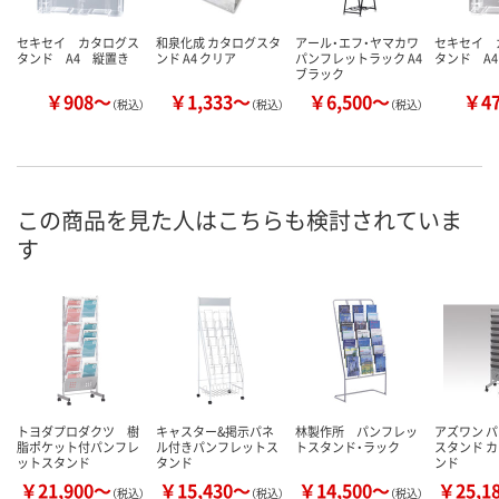
セキセイ カタログス
和泉化成 カタログスタ
アール・エフ・ヤマカワ
セキセイ 
タンド A4 縦置き
ンド A4 クリア
パンフレットラック A4
タンド A
ブラック
￥908～
￥1,333～
￥6,500～
￥4
（税込）
（税込）
（税込）
この商品を見た人はこちらも検討されていま
す
トヨダプロダクツ 樹
キャスター&掲示パネ
林製作所 パンフレッ
アズワン 
脂ポケット付パンフレ
ル付きパンフレットス
トスタンド・ラック
スタンド 
ットスタンド
タンド
ンド
￥21,900～
￥15,430～
￥14,500～
￥25,1
（税込）
（税込）
（税込）