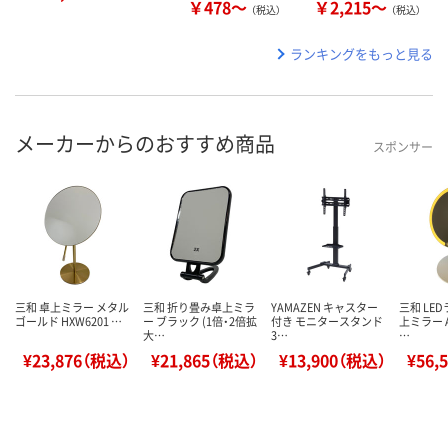
￥478～
￥2,215～
（税込）
（税込）
ランキングをもっと見る
メーカーからのおすすめ商品
スポンサー
三和 卓上ミラー メタル
三和 折り畳み卓上ミラ
YAMAZEN キャスター
三和 LE
ゴールド HXW6201 …
ー ブラック (1倍・2倍拡
付き モニタースタンド
上ミラー 
大…
3…
…
¥23,876（税込）
¥21,865（税込）
¥13,900（税込）
¥56,