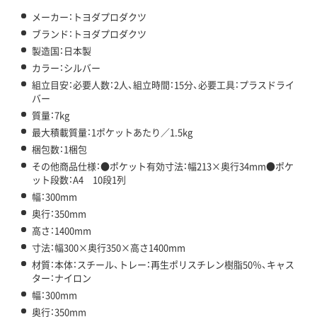
メーカー：トヨダプロダクツ
ブランド：トヨダプロダクツ
製造国：日本製
カラー：シルバー
組立目安：必要人数：2人、組立時間：15分、必要工具：プラスドライ
バー
質量：7kg
最大積載質量：1ポケットあたり／1.5kg
梱包数：1梱包
その他商品仕様：●ポケット有効寸法：幅213×奥行34mm●ポケ
ット段数：A4 10段1列
幅：300mm
奥行：350mm
高さ：1400mm
寸法：幅300×奥行350×高さ1400mm
材質：本体：スチール、トレー：再生ポリスチレン樹脂50％、キャス
ター：ナイロン
幅：300mm
奥行：350mm