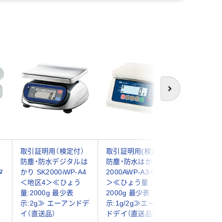
次へ
取引証明用（検定付）
取引証明用(検定品)
デジタル
防塵・防水デジタルは
防塵・防水はかり SJ-
般校正付 
タ
かり SK2000iWP-A4
2000AWP-A3＜地区3
JA-00A
＜地区4＞≪ひょう
＞≪ひょう量：
量：200
量:2000g 最少表
2000g 最少表
示：1g≫
示:2g≫ エーアンドデ
示:1g/2g≫エーアン
アンド・
イ（直送品）
ドデイ（直送品）