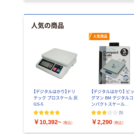
人気の商品
人気商品
【デジタルはかり】ドリ
【デジタルはかり】 ビ
テック プロスケール 灰
グマン BM デジタルコ
GS-5
ンパクトスケール
3kg《取引証明以外用》
(
5
)
BDS-C3K 1個
￥10,392~
￥2,290
（税込）
（税込）