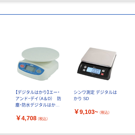
ッ
【デジタルはかり】エー・
シンワ測定 デジタルは
アンド・デイ（A＆D） 防
かり SD
塵・防水デジタルはか
￥9,103~
り UH3000WP 1台
（税込）
￥4,708
856-1195
（税込）