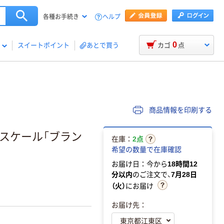
ヘルプ
各種お手続き
0
スイートポイント
あとで買う
カゴ
点
商品情報を印刷する
ルスケール「ブラン
在庫：
2点
希望の数量で在庫確認
お届け日：今から
18時間12
分以内
のご注文で、
7月28日
（火）
にお届け
お届け先：