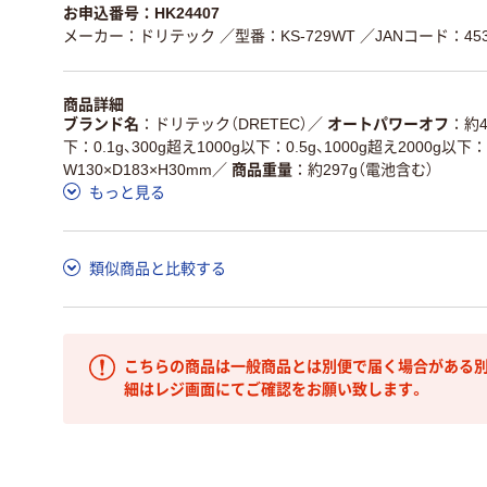
お申込番号：HK24407
メーカー：ドリテック
／型番：KS-729WT
／JANコード：4536
商品詳細
ブランド名
ドリテック（DRETEC）
／
オートパワーオフ
約
下：0.1g、300g超え1000g以下：0.5g、1000g超え2000g以下：
W130×D183×H30mm
／
商品重量
約297g（電池含む）
もっと見る
類似商品と比較する
こちらの商品は一般商品とは別便で届く場合がある別
細はレジ画面にてご確認をお願い致します。