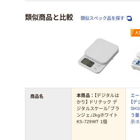
類似商品と比較
類似スペック品を探す
人
本商品：
【デジタルは
エー
商品名
かり】 ドリテック デ
【デ
ジタルスケール「ブラ
SH1
ンジェ」2kgホワイト
う量
KS-729WT 1個
示:0