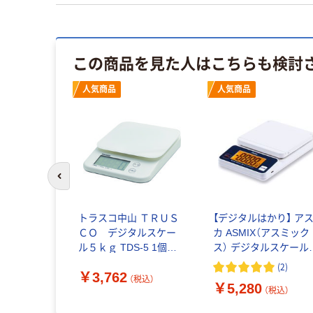
この商品を見た人はこちらも検討
人気商品
人気商品
前のスライドへ
トラスコ中山 ＴＲＵＳ
【デジタルはかり】 ア
ＣＯ デジタルスケー
カ ASMIX（アスミック
ル５ｋｇ TDS-5 1個
ス） デジタルスケール
160-6378
USB DS3300U 1台
(
2
)
￥3,762
（税込）
￥5,280
（税込）