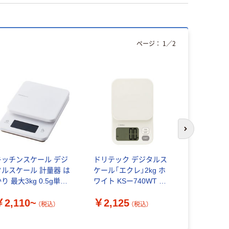
ページ：
1
／
2
次のスライド
キッチンスケール デジ
ドリテック デジタルス
ドリテック
タルスケール 計量器 は
ケール「エクレ」2kg ホ
ケール「エクレ
り 最大3kg 0.5g単位
ワイト KSー740WT キ
739 キッ
CS-KSA01
ッチンスケール 1個
￥2,110~
￥2,125
￥1,167
（税込）
（税込）