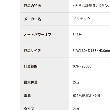
商品の特徴
・大きな計量皿、ボタン
メーカー名
ドリテック
オートパワーオフ
約4分
商品サイズ
約W130×D183×H30m
計量範囲
0.3～2000g
最大秤量
2kg
電源
単4形乾電池×2個
タイプ
2kg