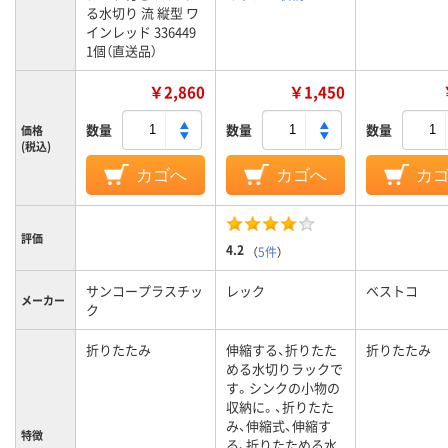
る水切り 流 縦型 ワ
インレッド 336449
1個（直送品）
￥2,860
￥1,450
数量
数量
数量
価格
(税込)
カゴへ
カゴへ
カ
評価
4.2
（
5件
）
サンコープラスチッ
レック
ベストコ
メーカー
ク
折りたたみ
伸縮する、折りたた
折りたたみ
める水切りラックで
す。シンクの小物の
収納に。、折りたた
み、伸縮式、伸縮す
特徴
る、折りたためる水