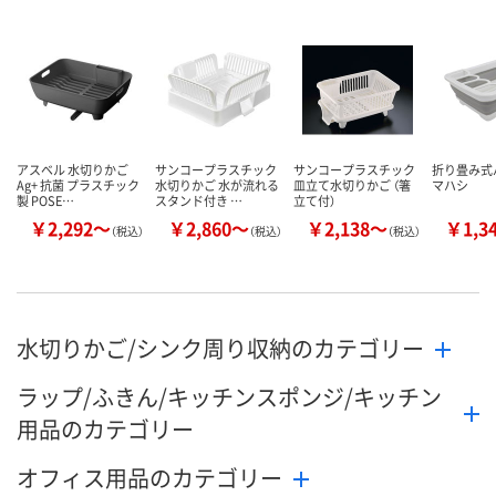
アスベル 水切りかご
サンコープラスチック
サンコープラスチック
折り畳み式
Ag+ 抗菌 プラスチック
水切りかご 水が流れる
皿立て水切りかご （箸
マハシ
製 POSE…
スタンド付き …
立て付）
￥2,292～
￥2,860～
￥2,138～
￥1,3
（税込）
（税込）
（税込）
水切りかご/シンク周り収納のカテゴリー
ラップ/ふきん/キッチンスポンジ/キッチン
用品のカテゴリー
オフィス用品のカテゴリー