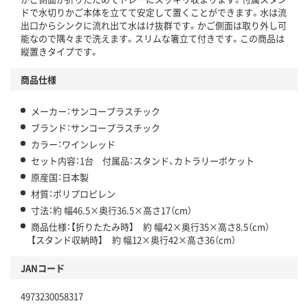
ドで水切りかご本体を立てて安定して置くことができます。水は流
出口からシンクに流れ出て水はけ抜群です。かご側面は取り外し可
能なので隅々まで洗えます。スリムな箸立て付きです。この商品は
縦置きタイプです。
商品仕様
メーカー：サンコープラスチック
ブランド：サンコープラスチック
カラー：ワインレッド
セット内容：1台 付属品：スタンド、カトラリーポケット
原産国：日本製
材質：ポリプロピレン
寸法：約 幅46.5×奥行36.5×高さ17（cm）
商品仕様：【折りたたみ時】 約 幅42×奥行35×高さ8.5（cm）
【スタンド収納時】 約 幅12×奥行42×高さ36（cm）
JANコード
4973230058317