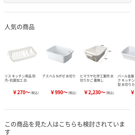
人気の商品
リス キッチン用品 防
アスベル Nポゼ 水切り
ヒマラヤ化学工業所 水
パール金属
汚・抗菌加工 白
切りかご 蓋無し
ク キッチン
型 水切り
￥270～
￥990～
￥2,230～
￥
（税込）
（税込）
（税込）
この商品を見た人はこちらも検討されていま
す