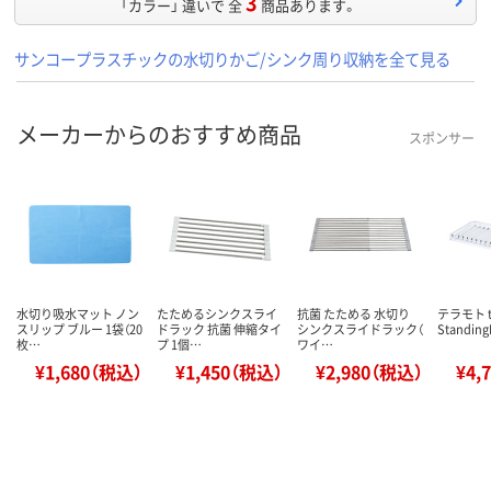
3
「カラー」 違いで 全
商品あります。
サンコープラスチックの水切りかご/シンク周り収納を全て見る
メーカーからのおすすめ商品
スポンサー
水切り吸水マット ノン
たためるシンクスライ
抗菌 たためる 水切り
テラモト t
スリップ ブルー 1袋（20
ドラック 抗菌 伸縮タイ
シンクスライドラック（
Standing
枚…
プ 1個…
ワイ…
¥1,680（税込）
¥1,450（税込）
¥2,980（税込）
¥4,