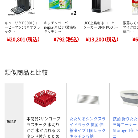
キューリグ BS300（コ
キッチンペーパー
UCC上島珈琲 コーヒー
激落ちく
ーヒーマシン）ネオブラ
nepia（ネピア）激吸収
メーカー DRIP POD（…
マイクロ
ック…
キッチン…
所用 …
¥20,801（税込）
¥792（税込）
¥13,200（税込）
¥
類似商品と比較
本商品：
サンコープ
たためるシンクスラ
抗菌 折りた
商品名
ラスチック 水切り
イドラック 抗菌 伸
三角コーナー S
かご 水が流れる ス
縮タイプ 1個 レック
Storage 1個
タンド付き たため
キッチン収納
コ