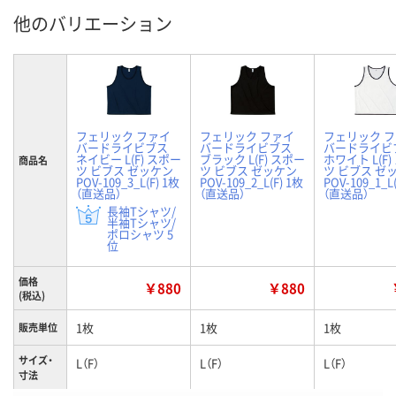
他のバリエーション
フェリック ファイ
フェリック ファイ
フェリック 
バードライビブス
バードライビブス
バードライビ
ネイビー L(F) スポー
ブラック L(F) スポー
ホワイト L(F
商品名
ツ ビブス ゼッケン
ツ ビブス ゼッケン
ツ ビブス ゼ
POV-109_3_L(F) 1枚
POV-109_2_L(F) 1枚
POV-109_1_L
（直送品）
（直送品）
（直送品）
長袖Tシャツ/
半袖Tシャツ/
ポロシャツ 5
位
価格
￥880
￥880
(税込)
1枚
1枚
1枚
販売単位
サイズ・
L（F）
L（F）
L（F）
寸法