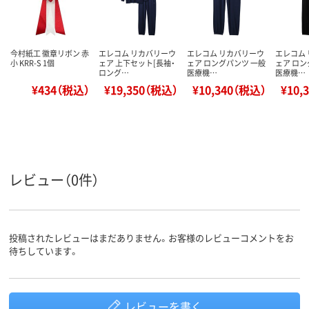
今村紙工 徽章リボン 赤
エレコム リカバリーウ
エレコム リカバリーウ
エレコム
小 KRR-S 1個
ェア 上下セット[長袖・
ェア ロングパンツ 一般
ェア ロン
ロング…
医療機…
医療機…
¥434（税込）
¥19,350（税込）
¥10,340（税込）
¥10,
レビュー（0件）
投稿されたレビューはまだありません。お客様のレビューコメントをお
待ちしています。
レビューを書く