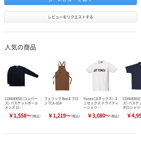
レビューをリクエストする
人気の商品
CONVERSE（コンバー
フェリック Beeエプロ
Yonex（ヨネックス） ユ
CONVERS
ス） バスケットボール
ン TCA-014
ニセックス ドライティ
ス） バスケ
メンズ ロ…
ーシャツ …
ポロシャツ
￥1,558～
￥1,219～
￥3,080～
￥4,9
（税込）
（税込）
（税込）