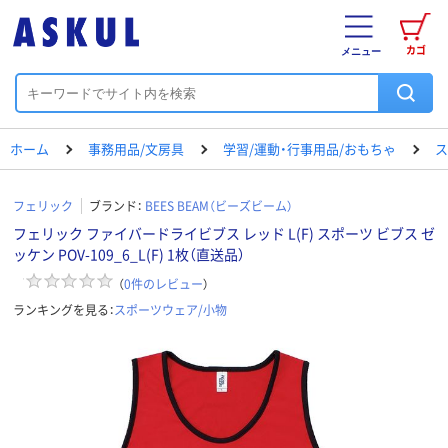
カゴ
メニュー
ホーム
事務用品/文房具
学習/運動・行事用品/おもちゃ
ス
フェリック
ブランド：
BEES BEAM（ビーズビーム）
フェリック ファイバードライビブス レッド L(F) スポーツ ビブス ゼ
ッケン POV-109_6_L(F) 1枚（直送品）
（
0
件のレビュー
）
ランキングを見る：
スポーツウェア/小物