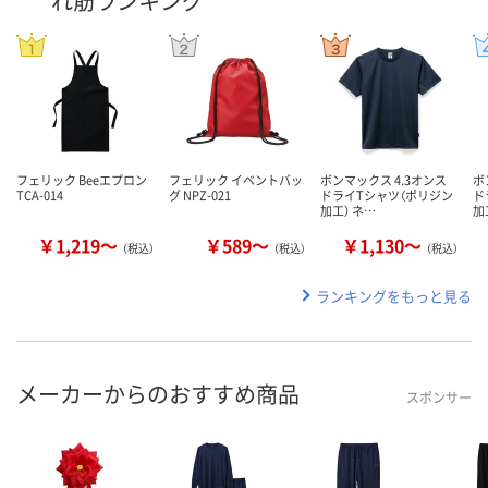
れ筋ランキング
フェリック Beeエプロン
フェリック イベントバッ
ボンマックス 4.3オンス
ボ
TCA-014
グ NPZ-021
ドライTシャツ（ポリジン
ド
加工） ネ…
加
￥1,219～
￥589～
￥1,130～
（税込）
（税込）
（税込）
ランキングをもっと見る
メーカーからのおすすめ商品
スポンサー