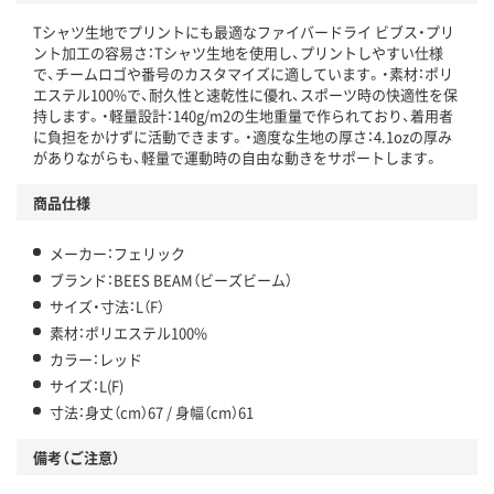
Tシャツ生地でプリントにも最適なファイバードライ ビブス・プリ
ント加工の容易さ：Tシャツ生地を使用し、プリントしやすい仕様
で、チームロゴや番号のカスタマイズに適しています。・素材：ポリ
エステル100%で、耐久性と速乾性に優れ、スポーツ時の快適性を保
持します。・軽量設計：140g/m2の生地重量で作られており、着用者
に負担をかけずに活動できます。・適度な生地の厚さ：4.1ozの厚み
がありながらも、軽量で運動時の自由な動きをサポートします。
商品仕様
メーカー：フェリック
ブランド：BEES BEAM（ビーズビーム）
サイズ・寸法：L（F）
素材：ポリエステル100%
カラー：レッド
サイズ：L(F)
寸法：身丈（cm）67 / 身幅（cm）61
備考（ご注意）