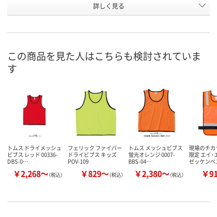
詳しく見る
ネイビー
ブラック
ホワイト
カラー
お申込番
HN70549
HN70545
HN70540
号
直送品
直送品
直送品
在庫
この商品を見た人はこちらも検討されていま
す
8月20日（木）まで
8月20日（木）まで
8月20日（木）
お届け日
数量
数量
数量
カゴへ
カゴへ
カ
トムス ドライメッシュ
フェリック ファイバー
トムス メッシュビブス
現場のチカ
ビブス レッド 00336-
ドライビブス キッズ
蛍光オレンジ 0007-
限定 エイ・
DBS-0…
POV-109
BBS-04…
ゼッケンベ
￥2,268～
￥829～
￥2,380～
￥9
（税込）
（税込）
（税込）