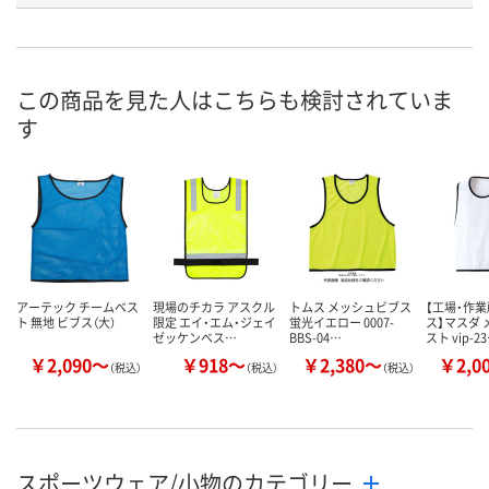
お申込番
HN70549
HN70545
HN70540
号
直送品
直送品
直送品
在庫
この商品を見た人はこちらも検討されていま
す
8月21日（金）まで
8月21日（金）まで
8月21日（金）
お届け日
数量
数量
数量
カゴへ
カゴへ
カ
アーテック チームベス
現場のチカラ アスクル
トムス メッシュビブス
【工場・作
ト 無地 ビブス（大）
限定 エイ・エム・ジェイ
蛍光イエロー 0007-
ス】マスダ
ゼッケンベス…
BBS-04…
スト vip-2
￥2,090～
￥918～
￥2,380～
￥2,0
（税込）
（税込）
（税込）
スポーツウェア/小物のカテゴリー