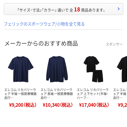
18
「サイズ・寸法」「カラー」 違いで 全
商品あります。
フェリックのスポーツウェア/小物を全て見る
メーカーからのおすすめ商品
スポンサー
エレコム リカバリーウ
エレコム リカバリーウ
エレコム リカバリーウ
エレコム
ェア 半袖 一般医療機器
ェア 長袖 一般医療機器
ェア 上下セット[半袖・
ェア 半袖
血行…
血行…
ハーフ…
血行…
¥9,200（税込）
¥10,340（税込）
¥17,040（税込）
¥9,