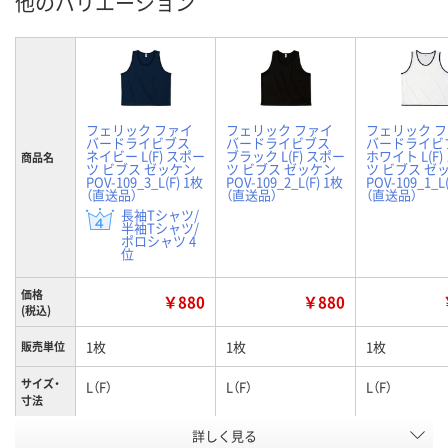
他のバリエーション
フェリック ファイ
フェリック ファイ
フェリック 
バードライビブス
バードライビブス
バードライビ
ネイビー L(F) スポー
ブラック L(F) スポー
ホワイト L(F
商品名
ツ ビブス ゼッケン
ツ ビブス ゼッケン
ツ ビブス ゼ
POV-109_3_L(F) 1枚
POV-109_2_L(F) 1枚
POV-109_1_L
（直送品）
（直送品）
（直送品）
長袖Tシャツ/
半袖Tシャツ/
ポロシャツ 4
位
価格
￥880
￥880
(税込)
1枚
1枚
1枚
販売単位
サイズ・
L（F）
L（F）
L（F）
寸法
詳しく見る
ネイビー
ブラック
ホワイト
カラー