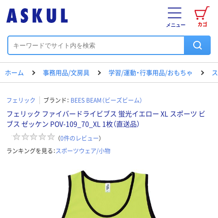
カゴ
メニュー
ホーム
事務用品/文房具
学習/運動・行事用品/おもちゃ
ス
フェリック
ブランド：
BEES BEAM（ビーズビーム）
フェリック ファイバードライビブス 蛍光イエロー XL スポーツ ビ
ブス ゼッケン POV-109_70_XL 1枚（直送品）
（
0
件のレビュー
）
ランキングを見る：
スポーツウェア/小物