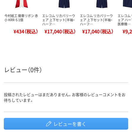
今村紙工 徽章リボン 赤
エレコム リカバリーウ
エレコム リカバリーウ
エレコム
小 KRR-S 1個
ェア 上下セット[半袖・
ェア 上下セット[半袖・
ェア ハー
ハーフ…
ハーフ…
医療機…
¥434（税込）
¥17,040（税込）
¥17,040（税込）
¥9,
レビュー（0件）
投稿されたレビューはまだありません。お客様のレビューコメントをお
待ちしています。
レビューを書く