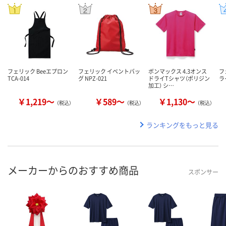
フェリック Beeエプロン
フェリック イベントバッ
ボンマックス 4.3オンス
フ
TCA-014
グ NPZ-021
ドライTシャツ（ポリジン
ラ
加工） シ…
￥1,219～
￥589～
￥1,130～
（税込）
（税込）
（税込）
ランキングをもっと見る
メーカーからのおすすめ商品
スポンサー