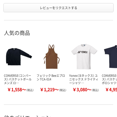
レビューをリクエストする
人気の商品
CONVERSE（コンバー
フェリック Beeエプロ
Yonex（ヨネックス） ユ
CONVERS
ス） バスケットボール
ン TCA-014
ニセックス ドライティ
ス） バスケ
メンズ ロ…
ーシャツ …
ポロシャツ
￥1,558～
￥1,219～
￥3,080～
￥4,9
（税込）
（税込）
（税込）