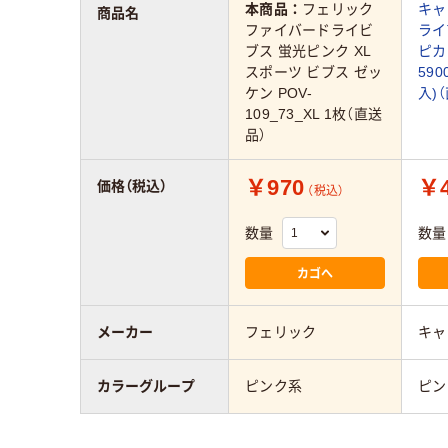
本商品：
フェリック
キャブ
商品名
ファイバードライビ
ライ
ブス 蛍光ピンク XL
ピカ
スポーツ ビブス ゼッ
590
ケン POV-
入)
109_73_XL 1枚（直送
品）
￥970
￥4
価格（税込）
（税込）
数量
数量
カゴへ
メーカー
フェリック
キャ
カラーグループ
ピンク系
ピン