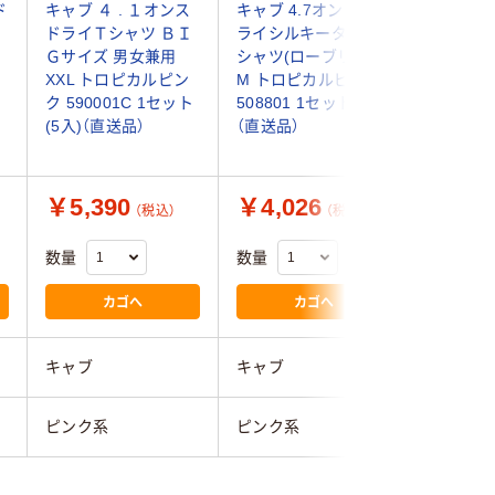
ド
キャブ ４ . １オンス
キャブ 4.7オンス ド
キャブ 4 
ドライＴシャツ ＢＩ
ライシルキータッチT
ライポロシ
Ｇサイズ 男女兼用
シャツ(ローブリード)
トロピカ
XXL トロピカルピン
M トロピカルピンク
591001
ク 590001C 1セット
508801 1セット(3入)
（直送品）
(5入)（直送品）
（直送品）
￥5,390
￥4,026
￥4,1
（税込）
（税込）
数量
数量
数量
カゴへ
カゴへ
キャブ
キャブ
キャブ
ピンク系
ピンク系
ピンク系