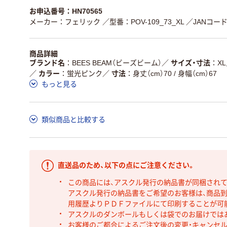
お申込番号：HN70565
メーカー：フェリック
／型番：POV-109_73_XL
／JANコード：
商品詳細
ブランド名
BEES BEAM（ビーズビーム）
／
サイズ・寸法
XL
／
カラー
蛍光ピンク
／
寸法
身丈（cm）70 / 身幅（cm）67
もっと見る
類似商品と比較する
直送品のため、以下の点にご注意ください。
この商品には、アスクル発行の納品書が同梱され
アスクル発行の納品書をご希望のお客様は、商品到
用履歴よりＰＤＦファイルにて印刷することが可
アスクルのダンボールもしくは袋でのお届けでは
お客様のご都合によるご注文後の変更・キャンセル