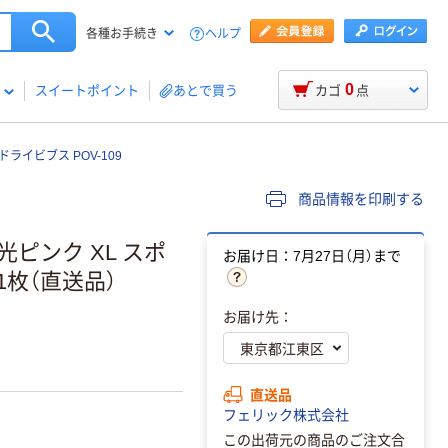
ヘルプ
各種お手続き
0
スイートポイント
あとで買う
カゴ
点
ライビブス POV-109
商品情報を印刷する
ピンク XL スポ
お届け日：7月27日（月）まで
 1枚（直送品）
お届け先：
直送品
フェリック株式会社
この出荷元の商品のご注文合