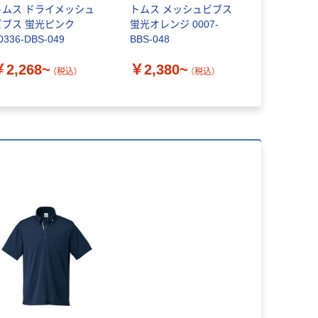
トムス ドライメッシュ
トムス メッシュビブス
ペーパータ
ビブス 蛍光ピンク
蛍光オレンジ 0007-
ングル 再生
0336-DBS-049
BBS-048
FSC認証紙
リジナル
￥2,268~
￥2,380~
（税込）
（税込）
￥143~