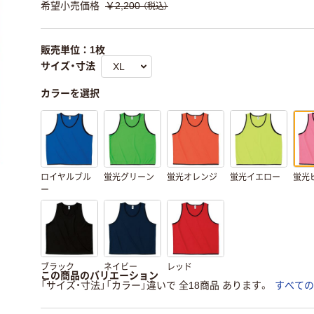
希望小売価格
￥2,200
（税込）
販売単位：1枚
サイズ・寸法
カラーを選択
ロイヤルブル
蛍光グリーン
蛍光オレンジ
蛍光イエロー
蛍光
ー
ブラック
ネイビー
レッド
この商品のバリエーション
「サイズ・寸法」「カラー」違いで 全18商品 あります。
すべての