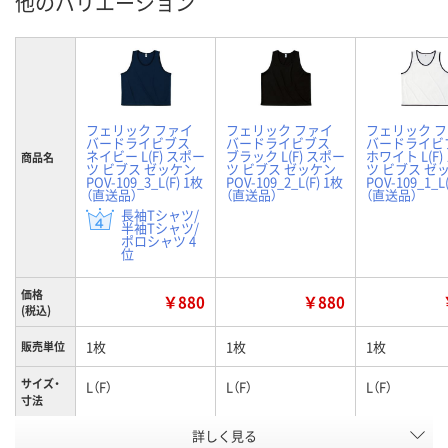
他のバリエーション
フェリック ファイ
フェリック ファイ
フェリック 
バードライビブス
バードライビブス
バードライビ
ネイビー L(F) スポー
ブラック L(F) スポー
ホワイト L(F
商品名
ツ ビブス ゼッケン
ツ ビブス ゼッケン
ツ ビブス ゼ
POV-109_3_L(F) 1枚
POV-109_2_L(F) 1枚
POV-109_1_L
（直送品）
（直送品）
（直送品）
長袖Tシャツ/
半袖Tシャツ/
ポロシャツ 4
位
価格
￥880
￥880
(税込)
1枚
1枚
1枚
販売単位
サイズ・
L（F）
L（F）
L（F）
寸法
詳しく見る
ネイビー
ブラック
ホワイト
カラー