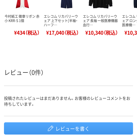
今村紙工 徽章リボン 赤
エレコム リカバリーウ
エレコム リカバリーウ
エレコム
小 KRR-S 1個
ェア 上下セット[半袖・
ェア 長袖 一般医療機器
ェア ロン
ハーフ…
血行…
医療機…
¥434（税込）
¥17,040（税込）
¥10,340（税込）
¥10,
レビュー（0件）
投稿されたレビューはまだありません。お客様のレビューコメントをお
待ちしています。
レビューを書く