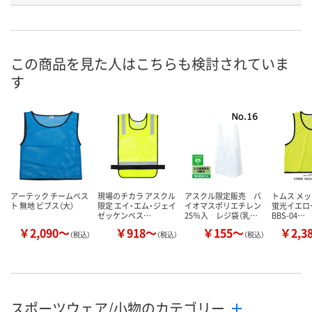
お申込番
HN70549
HN70545
HN70540
号
直送品
直送品
直送品
在庫
この商品を見た人はこちらも検討されていま
す
8月21日（金）まで
8月21日（金）まで
8月21日（金）
お届け日
数量
数量
数量
カゴへ
カゴへ
カ
アーテック チームベス
現場のチカラ アスクル
アスクル限定販売 バ
トムス メ
ト 無地 ビブス（大）
限定 エイ・エム・ジェイ
イオマスポリエチレン
蛍光イエロー 
ゼッケンベス…
25％入 レジ袋（乳…
BBS-04…
￥2,090～
￥918～
￥155～
￥2,3
（税込）
（税込）
（税込）
スポーツウェア/小物のカテゴリー