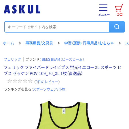
カゴ
メニュー
ホーム
事務用品/文房具
学習/運動・行事用品/おもちゃ
ス
フェリック
ブランド：
BEES BEAM（ビーズビーム）
フェリック ファイバードライビブス 蛍光イエロー XL スポーツ ビ
ブス ゼッケン POV-109_70_XL 1枚（直送品）
（
0
件のレビュー
）
ランキングを見る：
スポーツウェア/小物