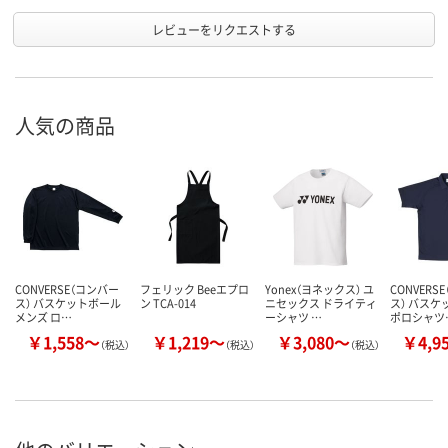
レビューをリクエストする
人気の商品
CONVERSE（コンバー
フェリック Beeエプロ
Yonex（ヨネックス） ユ
CONVERS
ス） バスケットボール
ン TCA-014
ニセックス ドライティ
ス） バスケ
メンズ ロ…
ーシャツ …
ポロシャツ
￥1,558～
￥1,219～
￥3,080～
￥4,9
（税込）
（税込）
（税込）