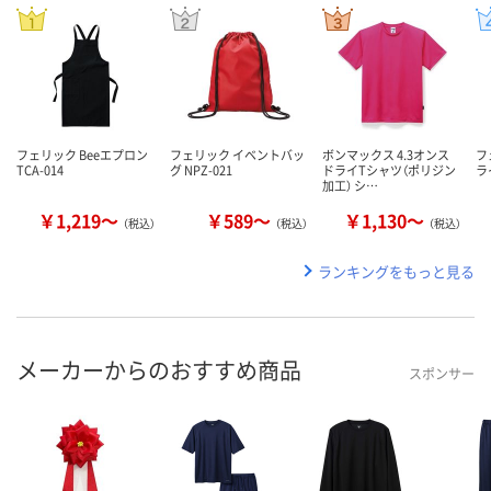
フェリック Beeエプロン
フェリック イベントバッ
ボンマックス 4.3オンス
フ
TCA-014
グ NPZ-021
ドライTシャツ（ポリジン
ラ
加工） シ…
￥1,219～
￥589～
￥1,130～
（税込）
（税込）
（税込）
ランキングをもっと見る
メーカーからのおすすめ商品
スポンサー