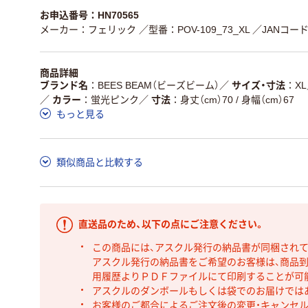
お申込番号：HN70565
メーカー：フェリック
／型番：POV-109_73_XL
／JANコード：
商品詳細
ブランド名
BEES BEAM（ビーズビーム）
／
サイズ・寸法
XL
／
カラー
蛍光ピンク
／
寸法
身丈（cm）70 / 身幅（cm）67
もっと見る
類似商品と比較する
直送品のため、以下の点にご注意ください。
この商品には、アスクル発行の納品書が同梱され
アスクル発行の納品書をご希望のお客様は、商品到
用履歴よりＰＤＦファイルにて印刷することが可
アスクルのダンボールもしくは袋でのお届けでは
お客様のご都合によるご注文後の変更・キャンセル