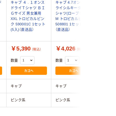
ド
キャブ ４ . １オンス
キャブ 4.7オンス ド
キャブ 4 
ドライＴシャツ ＢＩ
ライシルキータッチT
ライポロシ
Ｇサイズ 男女兼用
シャツ(ローブリード)
トロピカ
XXL トロピカルピン
M トロピカルピンク
591001
ク 590001C 1セット
508801 1セット(3入)
（直送品）
(5入)（直送品）
（直送品）
￥5,390
￥4,026
￥4,1
（税込）
（税込）
数量
数量
数量
カゴへ
カゴへ
キャブ
キャブ
キャブ
ピンク系
ピンク系
ピンク系