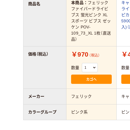
本商品：
フェリック
キャブ
商品名
ファイバードライビ
ライ
ブス 蛍光ピンク XL
ピカ
スポーツ ビブス ゼッ
590
ケン POV-
入)
109_73_XL 1枚（直送
品）
￥970
￥4
価格（税込）
（税込）
数量
数量
カゴへ
メーカー
フェリック
キャ
カラーグループ
ピンク系
ピン