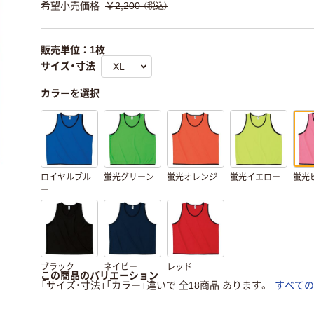
希望小売価格
￥2,200
（税込）
販売単位：1枚
サイズ・寸法
カラーを選択
ロイヤルブル
蛍光グリーン
蛍光オレンジ
蛍光イエロー
蛍光
ー
ブラック
ネイビー
レッド
この商品のバリエーション
「サイズ・寸法」「カラー」違いで 全18商品 あります。
すべての