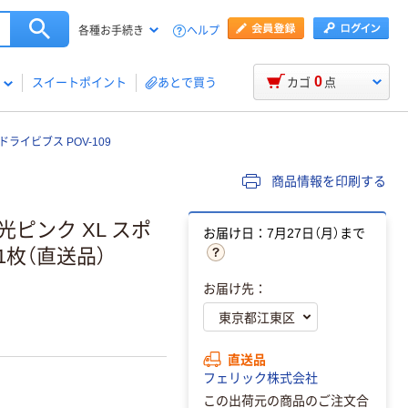
ヘルプ
各種お手続き
0
スイートポイント
あとで買う
カゴ
点
ライビブス POV-109
商品情報を印刷する
ピンク XL スポ
お届け日：7月27日（月）まで
 1枚（直送品）
お届け先：
直送品
フェリック株式会社
この出荷元の商品のご注文合