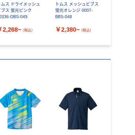
トムス ドライメッシュ
トムス メッシュビブス
ペーパータ
ビブス 蛍光ピンク
蛍光オレンジ 0007-
ングル 再生
0336-DBS-049
BBS-048
FSC認証紙
リジナル
￥2,268~
￥2,380~
（税込）
（税込）
￥143~