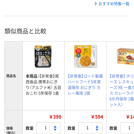
おすすめ特集一覧
類似商品と比較
本商品：
【非常食】尾
【非常食】ロート製薬
【非常食】 ホ
商品名
西食品 携帯おにぎ
ハートフード5年常
ーズ レスキ
り（アルファ米） 五目
温保存 おにぎり カ
ーズ RE 一
おこわ 5年保存 1食
レー風味 1個
ス カレーライ
6か月保存 1箱
ット入）
￥390
￥594
￥14
数量
数量
数量
価格
(税込)