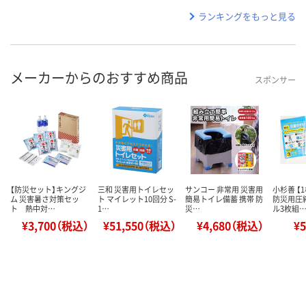
ランキングをもっと見る
メーカーからのおすすめ商品
スポンサー
【防災セット】キングジ
三和 災害用トイレセッ
サンコー 非常用 災害用
小杉善 【
ム 災害暑さ対策セッ
ト マイレット10回分 S-
簡易トイレ備蓄 携帯 防
防災用圧
ト 熱中対…
1…
災…
ル3枚組
¥3,700（税込）
¥51,550（税込）
¥4,680（税込）
¥