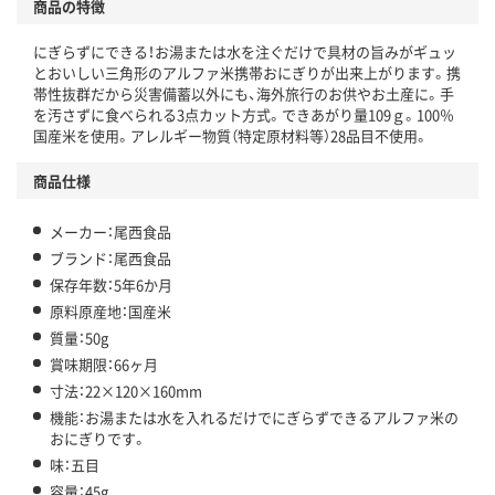
商品の特徴
にぎらずにできる！お湯または水を注ぐだけで具材の旨みがギュッ
とおいしい三角形のアルファ米携帯おにぎりが出来上がります。携
帯性抜群だから災害備蓄以外にも、海外旅行のお供やお土産に。手
を汚さずに食べられる3点カット方式。できあがり量109ｇ。100％
国産米を使用。アレルギー物質（特定原材料等）28品目不使用。
商品仕様
メーカー：尾西食品
ブランド：尾西食品
保存年数：5年6か月
原料原産地：国産米
質量：50g
賞味期限：66ヶ月
寸法：22×120×160mm
機能：お湯または水を入れるだけでにぎらずできるアルファ米の
おにぎりです。
味：五目
容量：45g