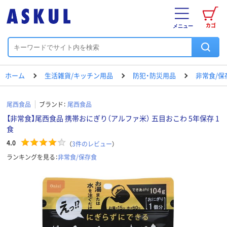
カゴ
メニュー
ホーム
生活雑貨/キッチン用品
防犯・防災用品
非常食/保
尾西食品
ブランド：
尾西食品
【非常食】尾西食品 携帯おにぎり（アルファ米） 五目おこわ 5年保存 1
食
4.0
（
3
件のレビュー
）
ランキングを見る：
非常食/保存食