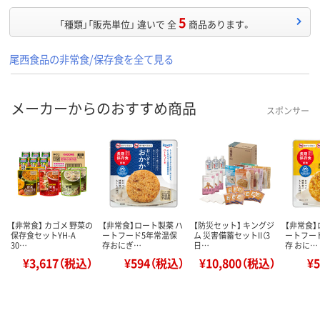
5
「種類」「販売単位」 違いで 全
商品あります。
尾西食品の非常食/保存食を全て見る
メーカーからのおすすめ商品
スポンサー
【非常食】 カゴメ 野菜の
【非常食】ロート製薬 ハ
【防災セット】 キングジ
【非常食】
保存食セットYH-A
ートフード5年常温保
ム 災害備蓄セットII（3
ートフー
30…
存おにぎ…
日…
存 おに…
¥3,617（税込）
¥594（税込）
¥10,800（税込）
¥