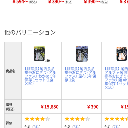
￥594～
￥390～
￥390～
￥3
（税込）
（税込）
（税込）
他のバリエーション
【非常食】尾西食品
【非常食】尾西食品
【非常食】 尾
商品名
携帯おにぎり（アル
携帯おにぎり（アル
アルファ米 
ファ米） わかめ 5年
ファ米） 昆布 5年保
携帯おにぎり
保存 1セット（1食
存 1食
ファ米） 鮭 AK2
×50）
年保存 1セッ
×50）
価格
￥15,880
￥390
￥15
(税込)
評価
4.3
4.0
4.7
（
3件
）
（
5件
）
（
7件
）