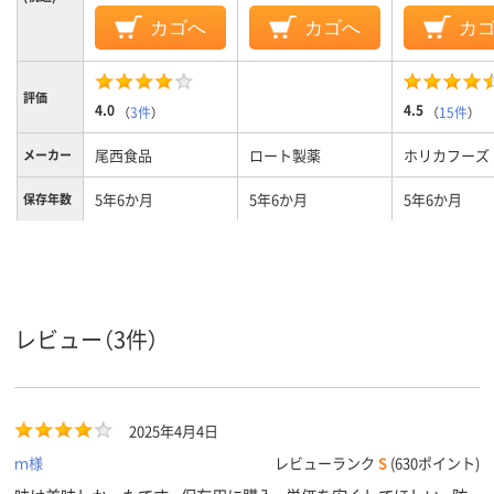
カゴへ
カゴへ
カ
評価
4.0
4.5
（
3件
）
（
15件
）
尾西食品
ロート製薬
ホリカフーズ
メーカー
5年6か月
5年6か月
5年6か月
保存年数
レビュー（3件）
2025年4月4日
ｍ様
レビューランク
S
(630ポイント)