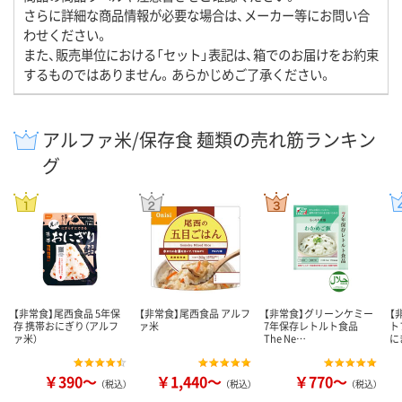
さらに詳細な商品情報が必要な場合は、メーカー等にお問い合
わせください。
また、販売単位における「セット」表記は、箱でのお届けをお約束
するものではありません。あらかじめご了承ください。
アルファ米/保存食 麺類の売れ筋ランキン
グ
【非常食】尾西食品 5年保
【非常食】尾西食品 アルフ
【非常食】グリーンケミー
【
存 携帯おにぎり（アルフ
ァ米
7年保存レトルト食品
ト
ァ米）
The Ne…
に
￥390～
￥1,440～
￥770～
（税込）
（税込）
（税込）