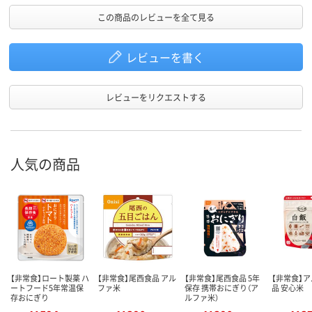
この商品のレビューを全て見る
レビューを書く
レビューをリクエストする
人気の商品
【非常食】ロート製薬 ハ
【非常食】尾西食品 アル
【非常食】尾西食品 5年
【非常食】
ートフード5年常温保
ファ米
保存 携帯おにぎり（ア
品 安心米
存おにぎり
ルファ米）