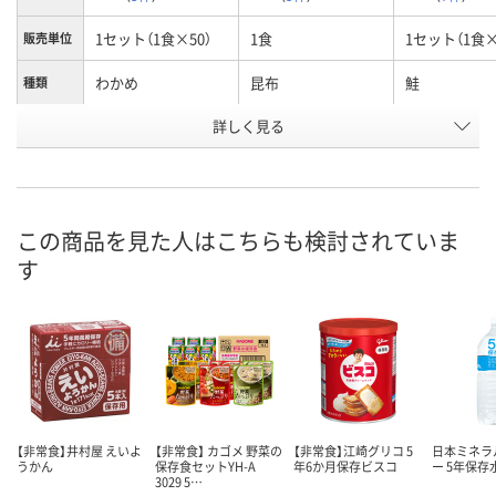
1セット（1食×50）
1食
1セット（1食×
販売単位
わかめ
昆布
鮭
種類
お申込番
詳しく見る
X429975
HN78625
A603234
号
7点
あり
3点
在庫
8月9日（日）
8月9日（日）
8月9日（日）
お届け日
この商品を見た人はこちらも検討されていま
す
数量
数量
数量
カゴへ
カゴへ
カ
【非常食】井村屋 えいよ
【非常食】 カゴメ 野菜の
【非常食】江崎グリコ 5
日本ミネラ
うかん
保存食セットYH-A
年6か月保存ビスコ
ー 5年保存
3029 5…