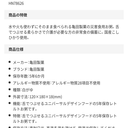
HN78626
商品の特徴
水や火も使わずにそのまま食べられる亀田製菓の災害食用お粥。舌
でつぶせる柔らかさで介護が必要な方の非常食の備蓄に。国産こし
ひかり使用。
商品仕様
メーカー：亀田製菓
ブランド：亀田製菓
保存年数：5年6か月
アレルギー物質不使用：アレルギー物質28項目不使用
種類：白がゆ
外装寸法：120×180×18(mm)
機能：舌でつぶせるユニバーサルデザインフードの5年保存レト
ルトお粥です。
特徴：舌でつぶせるユニバーサルデザインフードの5年保存レト
ルトお粥です。
保存方法：直射日光、高温多湿を避けて、常温で保存してくださ