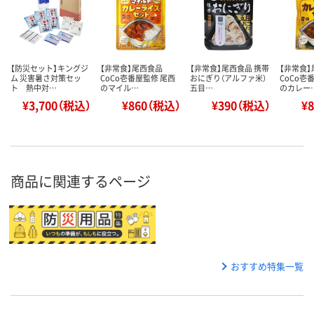
【防災セット】キングジ
【非常食】尾西食品
【非常食】尾西食品 携帯
【非常食
ム 災害暑さ対策セッ
CoCo壱番屋監修 尾西
おにぎり（アルファ米）
CoCo壱
ト 熱中対…
のマイル…
五目…
のカレー
¥3,700（税込）
¥860（税込）
¥390（税込）
¥
商品に関連するページ
おすすめ特集一覧