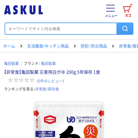
カゴ
メニュー
ホーム
生活雑貨/キッチン用品
防犯・防災用品
非常食/保
亀田製菓
ブランド：
亀田製菓
【非常食】亀田製菓 災害用白がゆ 200g 5年保存 1食
（
0
件のレビュー
）
ランキングを見る：
非常食/保存食