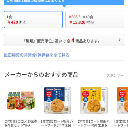
この商品は複数の販売単位があります
1食
￥395.5
×40食
￥420
￥15,820
(税込)
(税込)
4
「種類」「販売単位」 違いで 全
商品あります。
亀田製菓の非常食/保存食を全て見る
メーカーからのおすすめ商品
スポンサー
【非常食】 カゴメ 野菜の
【非常食】ロート製薬 ハ
【非常食】ロート製薬 ハ
【非常食】
保存食セットYH-A
ートフード5年常温保
ートフード5年常温保
ートフー