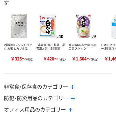
す
ます
数量
数量
数量
カゴへ
カゴへ
カ
（備蓄用）スタンドパッ
【非常食】亀田製菓 災
味の素KK おかゆ 米加
日本ミネラ
ク お粥 ヒカリ食品
害用お粥 5年保存
工品 ストック
ー 5年保存
￥325～
￥420～
￥1,604～
￥1,4
（税込）
（税込）
（税込）
非常食/保存食のカテゴリー
防犯・防災用品のカテゴリー
オフィス用品のカテゴリー