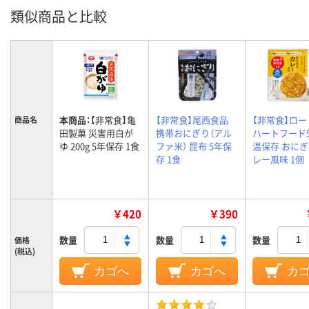
類似商品と比較
本商品：
【非常食】亀
【非常食】尾西食品
【非常食】ロ
商品名
田製菓 災害用白が
携帯おにぎり（アル
ハートフード
ゆ 200g 5年保存 1食
ファ米） 昆布 5年保
温保存 おにぎ
存 1食
レー風味 1個
￥420
￥390
数量
数量
数量
価格
(税込)
カゴへ
カゴへ
カ