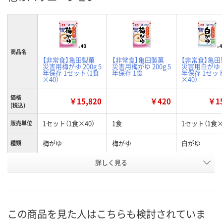
商品名
【非常食】亀田製菓
【非常食】亀田製菓
【非常食】亀田
災害用梅がゆ 200g 5
災害用梅がゆ 200g 5
災害用白がゆ 2
年保存 1セット（1食
年保存 1食
年保存 1セッ
×40）
×40）
価格
￥15,820
￥420
￥15
(税込)
1セット（1食×40）
1食
1セット（1食×
販売単位
梅がゆ
梅がゆ
白がゆ
種類
お申込番
詳しく見る
HN78756
HN78628
HN78757
号
1点
あり
入荷待ち
在庫
ご注文後、お
この商品を見た人はこちらも検討されていま
8月7日（金）
8月7日（金）
ついてご連絡
お届け日