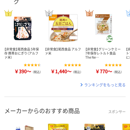
グ
【非常食】尾西食品 5年保
【非常食】尾西食品 アルフ
【非常食】グリーンケミー
【
存 携帯おにぎり（アルフ
ァ米
7年保存レトルト食品
ト
ァ米）
The Ne…
に
￥390～
￥1,440～
￥770～
（税込）
（税込）
（税込）
ランキングをもっと見る
メーカーからのおすすめ商品
スポンサー