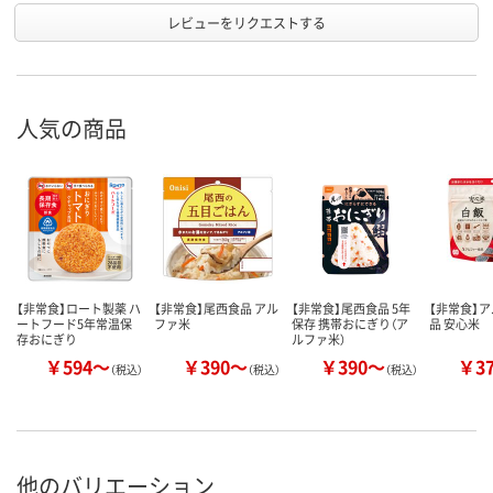
レビューをリクエストする
人気の商品
【非常食】ロート製薬 ハ
【非常食】尾西食品 アル
【非常食】尾西食品 5年
【非常食】
ートフード5年常温保
ファ米
保存 携帯おにぎり（ア
品 安心米
存おにぎり
ルファ米）
￥594～
￥390～
￥390～
￥3
（税込）
（税込）
（税込）
他のバリエーション