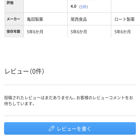
評価
4.0
（
5件
）
亀田製菓
尾西食品
ロート製薬
メーカー
5年6か月
5年6か月
5年6か月
保存年数
アレルギ
アレルギー物質28項
アレルギー物質28項
アレルギー物
ー物質不
目不使用
目不使用
目不使用
使用
レビュー（0件）
投稿されたレビューはまだありません。お客様のレビューコメントをお
待ちしています。
レビューを書く