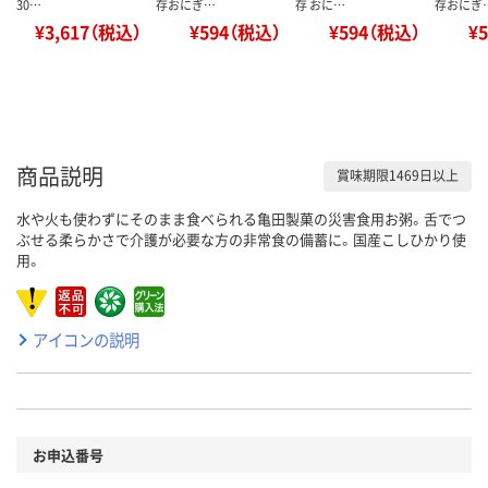
30…
存おにぎ…
存 おに…
存おにぎ
¥3,617（税込）
¥594（税込）
¥594（税込）
¥
商品説明
賞味期限1469日以上
水や火も使わずにそのまま食べられる亀田製菓の災害食用お粥。舌でつ
ぶせる柔らかさで介護が必要な方の非常食の備蓄に。国産こしひかり使
用。
アイコンの説明
お申込番号