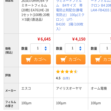
263x370mm/B4 ラ
ラミネートフィル
ートフィルム1
商品名
ミネートフィルム
ム B4サイズ 帯
クロン B4 20
(20枚) EA761HE-28
電防止剤配合(静電
LAM-FB4203
1セット(100枚:20枚
気防止) 100μ(ミク
×5袋)（直送品）
ロン) LFT-
B4100 1箱（100枚
入）
￥6,645
￥4,150
数量
数量
数量
価格
(税込)
カゴへ
カゴへ
カ
評価
4.5
（
6件
）
エスコ
アイリスオーヤマ
オーム電機
メーカー
フィルム
100μm
100μm
100μm
の厚さ