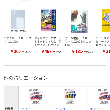
アスクル ラミネートフ
アイリスオーヤマ ラ
オーム電機 ラミネート
アイリスオ
ィルム 100μ
ミネートフィルム 名
フィルム100ミクロン
ミネートフ
刺サイズ～A3サイズ…
LAM
刺サイズ～
￥205～
￥467～
￥131～
￥3
（税込）
（税込）
（税込）
他のバリエーション
商品名
エスコ
エスコ
エスコ