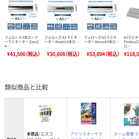
フェローズ 6本ローラ
フェローズ A3 ラミネ
フェローズ A3 ラミネ
A3ラミ
ーラミネーター Zeus3
ーター Amaris 6本ロ…
ーター Venus4 6本ロ…
Proteus5
A…
ロ…
¥41,500（税込）
¥30,608（税込）
¥53,694（税込）
¥118,
類似商品と比較
本商品：
エスコ
アイリスオーヤマ
オーム電機 