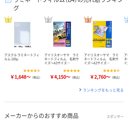
グ
アスクル ラミネートフィ
アイリスオーヤマ ラミ
アイリスオーヤマ ラミ
ア
ルム 100μ
ネートフィルム 名刺サ
ネートフィルム 名刺サ
ネ
イズ～A3サイズ…
イズ～A2サイズ…
イ
￥1,648～
￥4,150～
￥2,760～
（税込）
（税込）
（税込）
ランキングをもっと見る
メーカーからのおすすめ商品
スポンサー