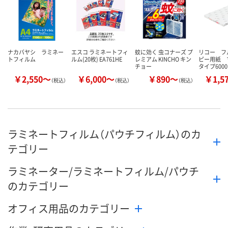
ナカバヤシ ラミネー
エスコ ラミネートフィ
蚊に効く 虫コナーズ プ
リコー フ
トフィルム
ルム(20枚) EA761HE
レミアム KINCHO キン
ピー用紙 
チョー
タイプ6000
￥2,550～
￥6,000～
￥890～
￥1,5
（税込）
（税込）
（税込）
ラミネートフィルム（パウチフィルム）のカ
テゴリー
ラミネーター/ラミネートフィルム/パウチ
のカテゴリー
オフィス用品のカテゴリー