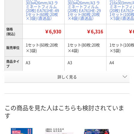
303x426mm/A3 ラ
303x426mm/A3 ラ
216x303mm/
ミネートフィルム
ミネートフィルム
ミネートフィ
(20枚) EA761HE-49
(20枚) EA761HE-29
(20枚) EA761
1セット(60枚:20枚
1セット(80枚:20枚
1セット(100枚
×3袋)（直送品）
×4袋)（直送品）
×5袋)（直送品
価格
￥6,930
￥6,316
￥6
(税込)
1セット(60枚:20枚
1セット(80枚:20枚
1セット(100枚
販売単位
×3袋)
×4袋)
×5袋)
商品タイ
A3
A3
A4
プ
お申込番
詳しく見る
HP11410
HP11408
HP11405
号
わずか
わずか
わずか
在庫
8月20日（木）まで
8月20日（木）まで
8月20日（木）
お届け日
この商品を見た人はこちらも検討されていま
す
数量
数量
数量
カゴへ
カゴへ
カ