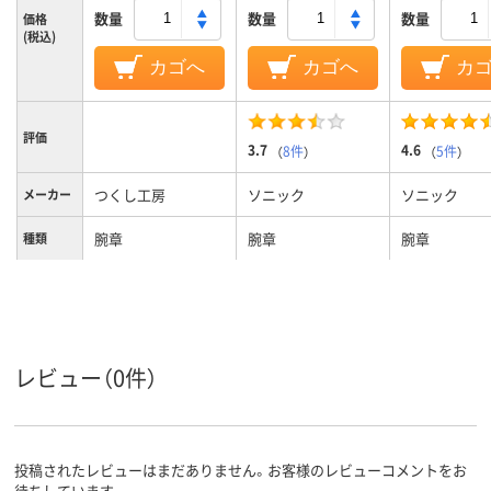
数量
数量
数量
価格
(税込)
カゴへ
カゴへ
カ
評価
3.7
4.6
（
8件
）
（
5件
）
つくし工房
ソニック
ソニック
メーカー
腕章
腕章
腕章
種類
レビュー（0件）
投稿されたレビューはまだありません。お客様のレビューコメントをお
待ちしています。