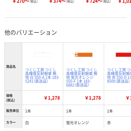
￥270～
￥374～
￥724～
￥1,0
（税込）
（税込）
（税込）
他のバリエーション
商品名
つくし工房 つくし
つくし工房 つくし
つくし工房 
高輝度反射腕章 無
高輝度反射腕章 無
高輝度反射腕
地 白 550-A 1本 183-
地 蛍光オレンジ
地 赤 550-D 1
5241（直送品）
550-F 1本 183-
8500（直送品）
6882（直送品）
価格
￥1,278
￥1,278
￥1
(税込)
1本
1本
1本
販売単位
白
蛍光オレンジ
赤
カラー