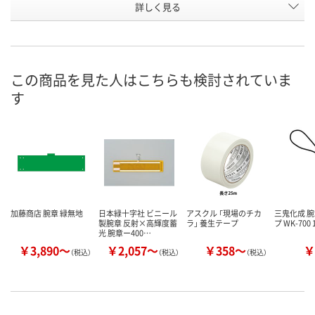
お申込番
詳しく見る
HX54677
HX66448
HX67414
号
直送品
直送品
直送品
在庫
8月25日（火）まで
8月25日（火）まで
8月25日（火）
お届け日
この商品を見た人はこちらも検討されていま
す
数量
数量
数量
カゴへ
カゴへ
カ
加藤商店 腕章 緑無地
日本緑十字社 ビニール
アスクル 「現場のチカ
三鬼化成 
製腕章 反射×高輝度蓄
ラ」 養生テープ
プ WK-700
光 腕章ー400…
￥3,890～
￥2,057～
￥358～
￥
（税込）
（税込）
（税込）