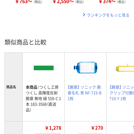
￥763～
￥2,550～
￥374～
（税込）
（税込）
（税込）
ランキングをもっと見る
類似商品と比較
本商品：
つくし工房
【腕章】 ソニック 腕
【腕章】 ソニッ
商品名
つくし 高輝度反射
章名札 青 NF-719-B
クリップ付腕章
腕章 無地 緑 550-C 1
1枚
710-Y 1枚
本 183-3568（直送
品）
￥1,278
￥270