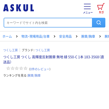
カゴ
メニュー
ホーム
物流・現場用品/台車
安全用品
腕章/胸章
腕
つくし工房
ブランド：
つくし工房
つくし工房 つくし 高輝度反射腕章 無地 緑 550-C 1本 183-3568（直
送品）
（
0
件のレビュー
）
ランキングを見る：
腕章/胸章