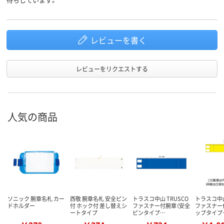
レビューを書く
レビューをリクエストする
人気の商品
ソニック 腕章名札 カー
西敬 腕章名札 安全ピン
トラスコ中山 TRUSCO
トラスコ中山
ドホルダー
付 ホック付 差し替えシ
ファスナー付腕章（安全
ファスナー
ートタイプ
ピンタイプ…
ップタイプ