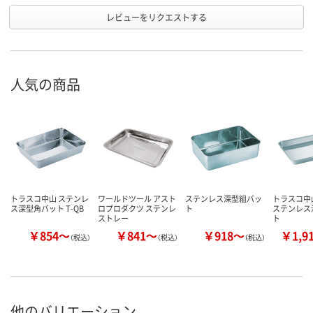
レビューをリクエストする
人気の商品
トラスコ中山 ステンレ
ワールドツール アスト
ステンレス深型組バッ
トラスコ中山
ス深型角バット T-QB
ロプロダクツ ステンレ
ト
ステンレス
ストレー
ト
￥854～
￥841～
￥918～
￥1,9
（税込）
（税込）
（税込）
他のバリエーション