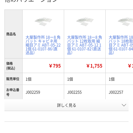
商品名
大屋製作所 18ー8 角
大屋製作所 18ー8 角
大屋製作所 18
バット キャビネ用
バット 12枚取用 細
バット 18枚取
細目アミ ABT-05-22
目アミ ABT-05-12 1
目アミ ABT-05
1個 61-0107-86（直
個 61-0107-82（直送
個 61-0107-
送品）
品）
品）
価格
￥795
￥1,755
￥1
(税込)
1個
1個
1個
販売単位
お申込番
J002259
J002255
J002257
号
詳しく見る
わずか
あり
あり
在庫
8月21日（金）まで
8月21日（金）まで
8月21日（金）
お届け日
数量
数量
数量