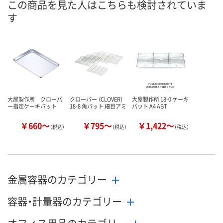
この商品を見た人はこちらも検討されていま
す
カゴへ
カゴへ
カ
大屋製作所 クローバ
クローバー （CLOVER）
大屋製作所 18-0 ケーキ
ー指定ケーキバット
18-8 角バット 細目アミ
バット A4 ABT
￥660～
￥795～
￥1,422～
（税込）
（税込）
（税込）
金属容器のカテゴリー
容器・計量器のカテゴリー