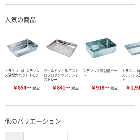
人気の商品
トラスコ中山 ステンレ
ワールドツール アスト
ステンレス深型組バッ
トラスコ中山
ス深型角バット T-QB
ロプロダクツ ステンレ
ト
ステンレス
ストレー
ト
￥854～
￥841～
￥918～
￥1,9
（税込）
（税込）
（税込）
他のバリエーション