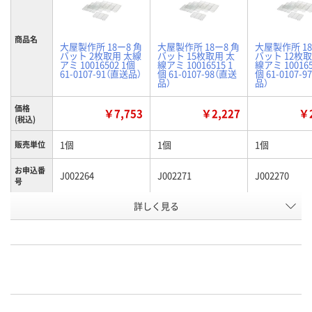
商品名
大屋製作所 18ー8 角
大屋製作所 18ー8 角
大屋製作所 18
バット 2枚取用 太線
バット 15枚取用 太
バット 12枚取
アミ 10016502 1個
線アミ 10016515 1
線アミ 100165
61-0107-91（直送品）
個 61-0107-98（直送
個 61-0107-
品）
品）
価格
￥7,753
￥2,227
￥2
(税込)
1個
1個
1個
販売単位
お申込番
J002264
J002271
J002270
号
詳しく見る
わずか
わずか
わずか
在庫
8月20日（木）まで
8月21日（金）まで
8月27日（木）
お届け日
数量
数量
数量
カゴへ
カゴへ
カ