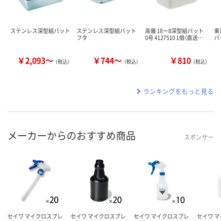
ステンレス深型組バット
ステンレス深型組バット
高儀 18ー8深型組バット
東
フタ
0号 4127510 1個（直送…
バ
￥2,093～
￥744～
￥810
（税込）
（税込）
（税込）
ランキングをもっと見る
メーカーからのおすすめ商品
スポンサー
セイワ マイクロスプレ
セイワ マイクロスプレ
セイワ マイクロスプレ
セイワ 