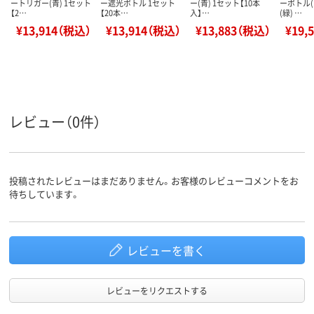
ートリガー(青) 1セット
ー遮光ボトル 1セット
ー(青) 1セット【10本
ーボトル(
【2…
【20本…
入】…
(緑) …
¥13,914（税込）
¥13,914（税込）
¥13,883（税込）
¥19,
レビュー（0件）
投稿されたレビューはまだありません。お客様のレビューコメントをお
待ちしています。
レビューを書く
レビューをリクエストする