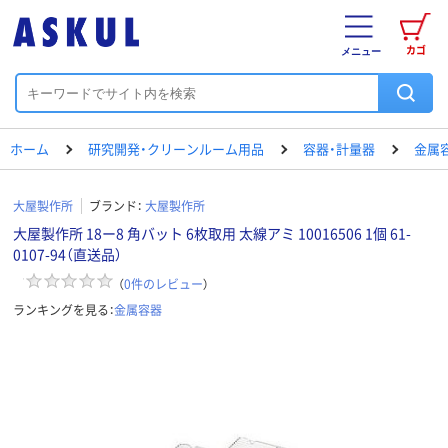
カゴ
メニュー
ホーム
研究開発・クリーンルーム用品
容器・計量器
金属
大屋製作所
ブランド：
大屋製作所
大屋製作所 18ー8 角バット 6枚取用 太線アミ 10016506 1個 61-
0107-94（直送品）
（
0
件のレビュー
）
ランキングを見る：
金属容器