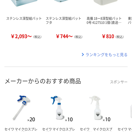
ステンレス深型組バット
ステンレス深型組バット
高儀 18ー8深型組バット
東
フタ
0号 4127510 1個（直送…
バ
￥2,093～
￥744～
￥810
（税込）
（税込）
（税込）
ランキングをもっと見る
メーカーからのおすすめ商品
スポンサー
セイワ マイクロスプレ
セイワ マイクロスプレ
セイワ マイクロスプ
セイワ 