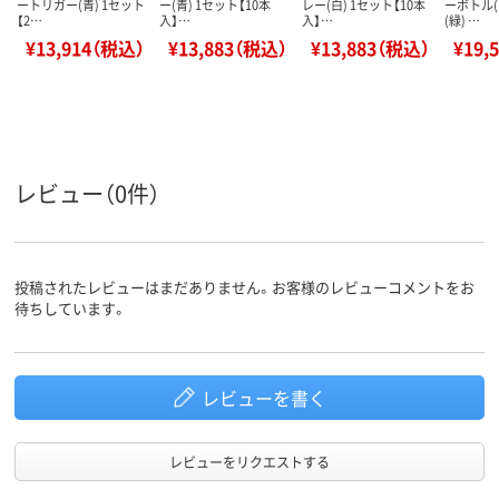
ートリガー(青) 1セット
ー(青) 1セット【10本
レー(白) 1セット【10本
ーボトル(
【2…
入】…
入】…
(緑) …
¥13,914（税込）
¥13,883（税込）
¥13,883（税込）
¥19,
レビュー（0件）
投稿されたレビューはまだありません。お客様のレビューコメントをお
待ちしています。
レビューを書く
レビューをリクエストする