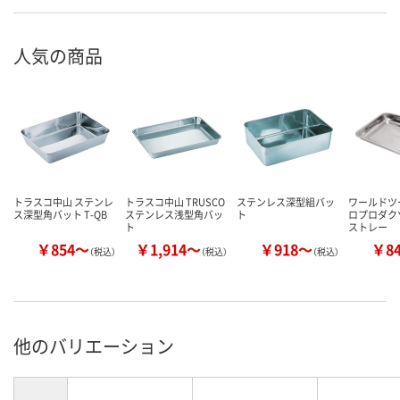
人気の商品
トラスコ中山 ステンレ
トラスコ中山 TRUSCO
ステンレス深型組バッ
ワールドツ
ス深型角バット T-QB
ステンレス浅型角バッ
ト
ロプロダク
ト
ストレー
￥854～
￥1,914～
￥918～
￥8
（税込）
（税込）
（税込）
他のバリエーション