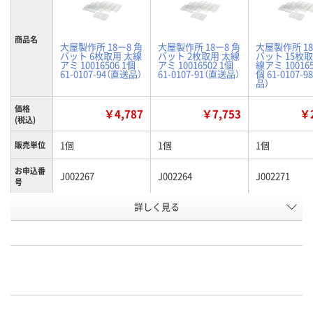
商品名
大屋製作所 18ー8 角
大屋製作所 18ー8 角
大屋製作所 18
バット 6枚取用 太線
バット 2枚取用 太線
バット 15枚取
アミ 10016506 1個
アミ 10016502 1個
線アミ 100165
61-0107-94（直送品）
61-0107-91（直送品）
個 61-0107-
品）
価格
￥4,787
￥7,753
￥2
(税込)
1個
1個
1個
販売単位
お申込番
J002267
J002264
J002271
号
詳しく見る
わずか
わずか
わずか
在庫
8月20日（木）まで
8月20日（木）まで
8月21日（金）
お届け日
数量
数量
数量
カゴへ
カゴへ
カ