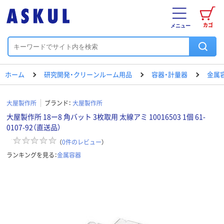
カゴ
メニュー
ホーム
研究開発・クリーンルーム用品
容器・計量器
金属
大屋製作所
ブランド：
大屋製作所
大屋製作所 18ー8 角バット 3枚取用 太線アミ 10016503 1個 61-
0107-92（直送品）
（
0
件のレビュー
）
ランキングを見る：
金属容器