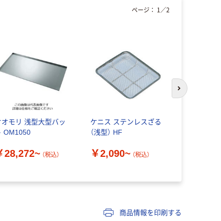
ページ：
1
／
2
次のスライド
オオモリ 浅型大型バッ
ケニス ステンレスざる
東京硝子器械
 OM1050
（浅型） HF
ンレス写真
￥28,272~
￥2,090~
￥4,075
（税込）
（税込）
商品情報を印刷する