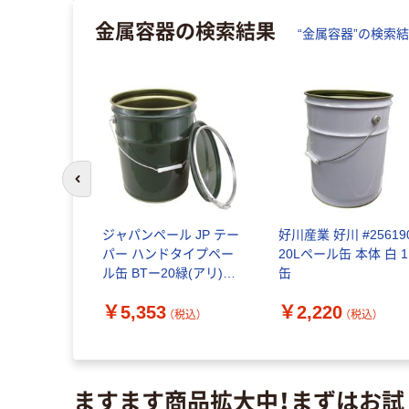
金属容器
の検索結果
“
金属容器
”の検索
前のスライドへ
E 密閉タンク
ジャパンペール JP テー
好川産業 好川 #25619
パッキン
パー ハンドタイプペー
20Lペール缶 本体 白 1
PQA-43 1個
ル缶 BTー20緑(アリ)
缶
直送品）
20L 82112-10 1缶 100-
￥5,353
￥2,220
9391（直送品）
（税込）
（税込）
（税込）
ますます商品拡大中！まずはお試