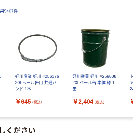
結果
5407
件
0
好川産業 好川 #256176
好川産業 好川 #256008
20Lペール缶用 共通バ
20Lペール缶 本体 緑 1
ンド 1本
缶
2
個
￥645
￥2,404
（税込）
（税込）
しください