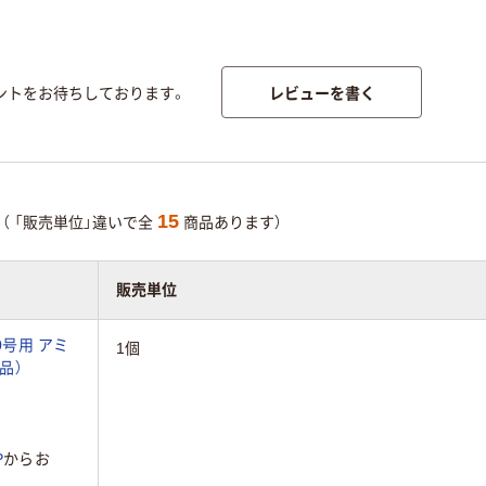
レビューを書く
ントをお待ちしております。
15
（ 「販売単位」違いで全
商品あります）
販売単位
0号用 アミ
1個
送品）
P
からお