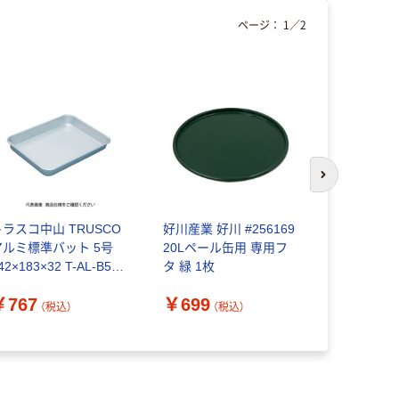
ページ：
1
／
2
次のスライド
トラスコ中山 TRUSCO
好川産業 好川 #256169
トラスコ中山
アルミ標準バット 5号
20Lペール缶用 専用フ
使い捨てア
42×183×32 T-AL-B5 1
タ 緑 1枚
浅型 20枚入
 819-5262
SS1319B2
￥767
￥699
￥1,136
161-2878
（税込）
（税込）