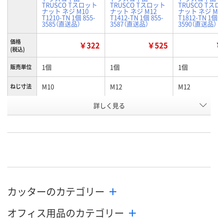
TRUSCO Tスロット
TRUSCO Tスロット
TRUSCO T
ナット ネジ M10
ナット ネジ M12
ナット ネジ M
T1210-TN 1個 855-
T1412-TN 1個 855-
T1812-TN 1個
3585（直送品）
3587（直送品）
3590（直送品）
価格
￥322
￥525
(税込)
1個
1個
1個
販売単位
M10
M12
M12
ねじ寸法
適合ボル
詳しく見る
M10
M12
M12
ト
お申込番
J108075
J108089
J109792
号
あり
あり
あり
在庫
8月12日（水）
8月19日（水）まで
8月12日（水）
お届け日
カッターのカテゴリー
数量
数量
数量
オフィス用品のカテゴリー