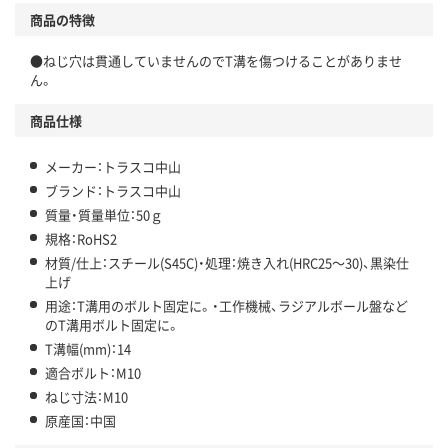
商品の特徴
●ねじ穴は貫通していませんのでT溝を傷つけることがありませ
ん。
商品仕様
メーカー：トラスコ中山
ブランド：トラスコ中山
質量・質量単位：50ｇ
規格：RoHS2
材質/仕上：スチール(S45C)・処理：焼き入れ(HRC25～30)、黒染仕
上げ
用途：T溝用のボルト固定に。・工作機械、ラジアルボール盤など
のT溝用ボルト固定に。
T溝幅(mm)：14
適合ボルト：M10
ねじ寸法：M10
原産国：中国