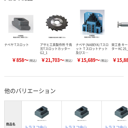
ナベヤ Tスロット
アサヒ工具製作所 千鳥
ナベヤ (NABEYA) Tスロ
栄工舎 キ
刃Tスロットカッター
ット Ｔスロットナット
ター KC 25_
G2_1
及びス…
￥858～
￥21,703～
￥15,689～
￥15,8
（税込）
（税込）
（税込）
他のバリエーション
商品名
トラスコ中山
トラスコ中山
トラスコ中山