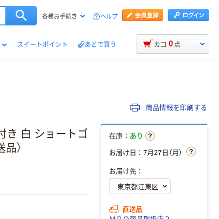
ヘルプ
各種お手続き
0
スイートポイント
あとで買う
カゴ
点
商品情報を印刷する
付き 白 ショートゴ
在庫：
あり
直送品）
お届け日：7月27日（月）
お届け先：
直送品
ＭＲＯ商品取扱店２