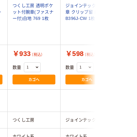
つくし工房 透明ポケ
ジョインテックス 腕
サンエス
ー
ット付腕章(ファスナ
章 クリップ留 白
ジックテ
ー付)白地 769 1枚
B396J-CW 1枚
ン付 横
WA-13 
￥933
￥598
￥258
（税込）
（税込）
数量
数量
数量
カゴへ
カゴへ
つくし工房
ジョインテックス
サンエス
ホワイト系
ホワイト系
ホワイト