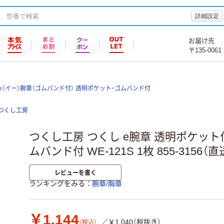
詳細設定
お届け先
〒135-0061
e（イー）腕章（ゴムバンド付） 透明ポケット・ゴムバンド付
つくし工房
つくし工房 つくし e腕章 透明ポケット
ムバンド付 WE-121S 1枚 855-3156（
レビューを書く
ランキングをみる
腕章/胸章
￥1,144
／￥1,040（税抜き）
（税込）