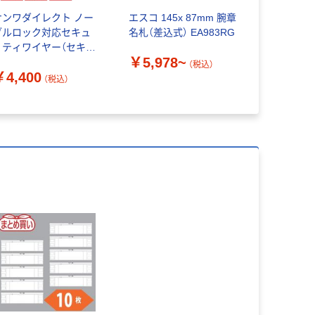
サンワダイレクト ノー
エスコ 145x 87mm 腕章
e（イー）腕
ブルロック対応セキュ
名札（差込式） EA983RG
ド付） 透明
リティワイヤー（セキュ
ムバンド付
￥5,978~
リティワイヤー・Noble
（税込）
￥4,400
￥1,144
ロック・盗難防止・シリ
（税込）
ンダ錠・ワイヤー長2m）
1個（直送品）