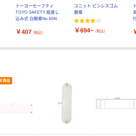
ッ
トーヨーセーフティ
ユニット ピンレスゴム
TOYO SAFETY 紙差し
腕章
込み式 白腕章No.65N
562006 1個
￥694~
￥407
（税込）
（税込）
気商品