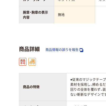
腕章・胸章の表示
無地
内容
種類
ショートゴムバンド
腕章
付
商品詳細
商品情報の誤りを報告
●従来のマジックテー
素材を採用し、締める
商品の特徴
回りの全体を覆わず、装
ない斬新なデザインです。