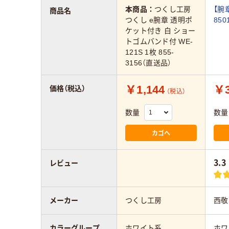
本商品：
つくし工房
【腕
商品名
つくし e腕章 透明ポ
850
ケット付き 白 ショー
トゴムバンド付 WE-
121S 1枚 855-
3156（直送品）
￥1,144
￥3
価格（税込）
（税込）
数量
数量
カゴへ
3.3
レビュー
メーカー
つくし工房
西敬
カラーグループ
ホワイト系
ホワ