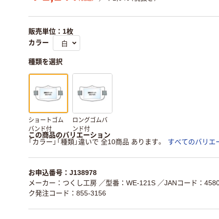
販売単位：1枚
カラー
種類を選択
ショートゴム
ロングゴムバ
バンド付
ンド付
この商品のバリエーション
「カラー」「種類」違いで 全10商品 あります。
すべてのバリエ
お申込番号：J138978
メーカー：つくし工房
／型番：WE-121S
／JANコード：45802
ク発注コード：855-3156