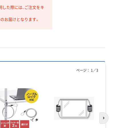
明した際には、ご注文をキ
第のお届けとなります。
ページ：
1
／
3
次のスライド