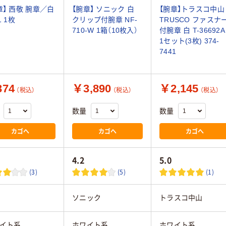
章】 西敬 腕章／白
【腕章】 ソニック 白
【腕章】トラスコ中山
1 1枚
クリップ付腕章 NF-
TRUSCO ファスナ
710-W 1箱（10枚入）
付腕章 白 T-36692A
1セット(3枚) 374-
7441
74
￥3,890
￥2,145
（税込）
（税込）
（税込）
数量
数量
カゴへ
カゴへ
カゴへ
4.2
5.0
(3)
(5)
(1)
ソニック
トラスコ中山
イト系
ホワイト系
ホワイト系