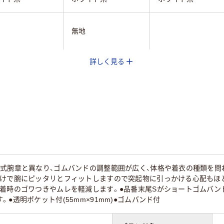
無地
詳しく見る
腕章
腕章
プ式腕章と異なり、ゴムバンドの調整範囲が広く、体格や着衣の種類を問
だけで腕にピッタリとフィットしますので突起物に引っかける心配もほ
着時のゴワつきやムレを軽減します。●品番末尾Sがショートゴムバン
●透明ポケット付(55mm×91mm)●ゴムバンド付