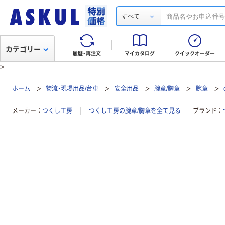
すべて
カテゴリー
履歴・再注文
マイカタログ
クイックオーダー
>
ホーム
物流・現場用品/台車
安全用品
腕章/胸章
腕章
メーカー
つくし工房
つくし工房の腕章/胸章を全て見る
ブランド