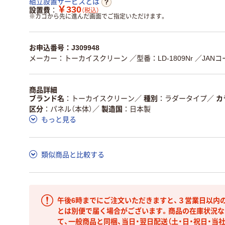
組立設置サービスとは
￥330
設置費
（税込）
※
カゴから先に進んだ画面でご指定いただけます。
お申込番号：J309948
メーカー：トーカイスクリーン
／型番：LD-1809Nr
／JANコー
商品詳細
ブランド名
トーカイスクリーン
／
種別
ラダータイプ
／
カ
区分
パネル（本体）
／
製造国
日本製
もっと見る
類似商品と比較する
午後6時までにご注文いただきますと、３営業日以内
とは別便で届く場合がございます。商品の在庫状況な
て、一般商品と同梱、当日・翌日配送（土・日・祝日・当