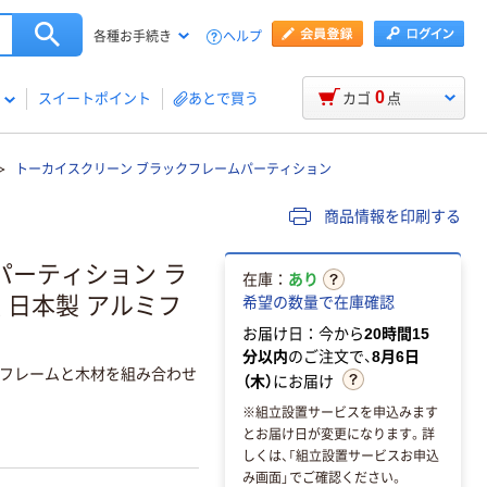
ヘルプ
各種お手続き
0
スイートポイント
あとで買う
カゴ
点
トーカイスクリーン ブラックフレームパーティション
商品情報を印刷する
パーティション ラ
在庫：
あり
枚 日本製 アルミフ
希望の数量で在庫確認
お届け日：今から
20時間15
分以内
のご注文で、
8月6日
フレームと木材を組み合わせ
（木）
にお届け
※組立設置サービスを申込みます
とお届け日が変更になります。詳
しくは、「組立設置サービスお申込
み画面」でご確認ください。