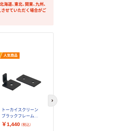
海道、東北、関東、九州、
えさせていただく場合がご
人気商品
トーカイスクリーン
次のスライドへ
ブラックフレームパ
トーカイスクリーン
ーティション ラダー
￥780
ブラックフレームパ
（税込）
専用フック LD-FK 1
ーティション 直線・直
￥1,440
個（取寄品）
（税込）
角連結金具 1セット
カゴに