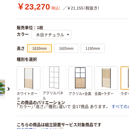
￥23,270
／￥21,155（税抜き）
（税込）
販売単位：1枚
カラー
1820mm
1605mm
1190mm
高さ
種別を選択
アクリルパネ
ホワイトボー
アクリル×全面
全面×ラダー
ラダ
ル
ド
この商品のバリエーション
「カラー」「高さ」「種別」違いで 全17商品 あります。
すべての
こちらの商品は組立設置サービス対象商品です