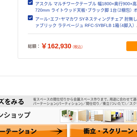
ルミフレームパーテーション
アスクル マルチワークテーブル 幅1800×奥行900×
720mm ライトウッド天板・ブラック脚 1台（2梱包） 
ジナル
アール・エフ・ヤマカワ SYネスティングチェア 肘無し
ァブリック ラテベージュ RFC-SYBFLB 1箱（4脚入） 
609mm キャスター付き
￥162,930
総額：
（税込）
省スペースの間仕切りから会議スペース作りまで。用途に合わせて選
パーテーション(パーティション)／間仕切り／衝立（ついたて）／スク
ンショップ