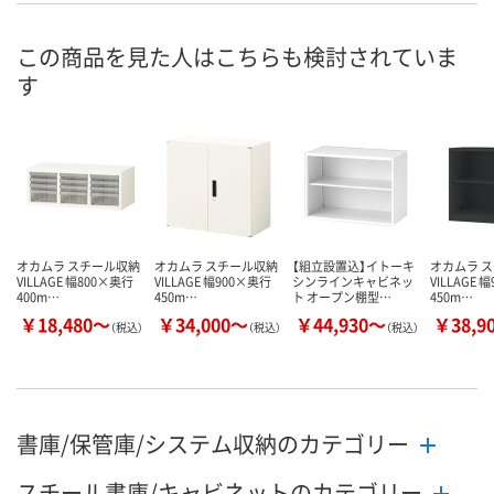
錠）
錠）
お申込番
この商品を見た人はこちらも検討されていま
J310002
J310004
P233829
号
す
お取り寄せ品
お取り寄せ品
在庫
8月21日（金）
8月21日（金）
お届け日
数量
数量
現在ご注文い
ません
カゴへ
カゴへ
オカムラ スチール収納
オカムラ スチール収納
【組立設置込】イトーキ
オカムラ 
VILLAGE 幅800×奥行
VILLAGE 幅900×奥行
シンラインキャビネッ
VILLAGE 
400m…
450m…
ト オープン棚型…
450m…
￥18,480～
￥34,000～
￥44,930～
￥38,9
（税込）
（税込）
（税込）
書庫/保管庫/システム収納のカテゴリー
スチール書庫/キャビネットのカテゴリー