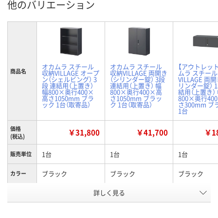
他のバリエーション
オカムラ スチール
オカムラ スチール
【アウトレッ
商品名
収納VILLAGE オープ
収納VILLAGE 両開き
ムラ スチー
ン（シェルビング） 3
（シリンダー錠） 3段
VILLAGE 両
段 連結用（上置き）
連結用（上置き） 幅
リンダー錠） 1
幅800×奥行400×
800×奥行400×高
結用（上置き）
高さ1050mm ブラ
さ1050mm ブラッ
800×奥行40
ック 1台（取寄品）
ク 1台（取寄品）
さ300mm 
1台
価格
￥31,800
￥41,700
￥18
(税込)
1台
1台
1台
販売単位
ブラック
ブラック
ブラック
カラー
詳しく見る
1050mm
1050mm
300mm
高さ
オープン
両開き（シリンダー
両開き（シリ
種別