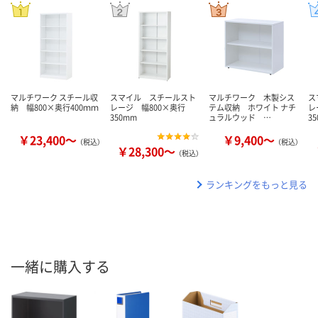
マルチワーク スチール収
スマイル スチールスト
マルチワーク 木製シス
ス
納 幅800×奥行400ｍｍ
レージ 幅800×奥行
テム収納 ホワイト ナチ
レ
350mm
ュラルウッド …
3
￥23,400～
￥9,400～
（税込）
（税込）
￥28,300～
（税込）
ランキングをもっと見る
一緒に購入する