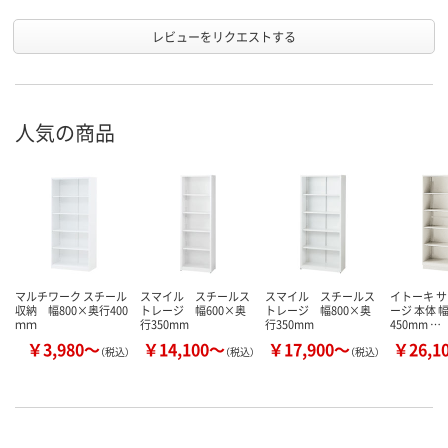
レビューをリクエストする
人気の商品
マルチワーク スチール
スマイル スチールス
スマイル スチールス
イトーキ 
収納 幅800×奥行400
トレージ 幅600×奥
トレージ 幅800×奥
ージ 本体 
ｍｍ
行350mm
行350mm
450mm …
￥3,980～
￥14,100～
￥17,900～
￥26,1
（税込）
（税込）
（税込）