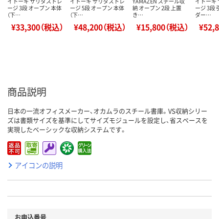
イトーキ サリダストレ
イトーキ サリダストレ
YAMAZEN スチール収
イトーキ
ージ 3段 オープン 本体
ージ 5段 オープン 本体
納 オープン 2段 上置
ージ 3段
（下…
（下…
き…
ダー…
¥33,300（税込）
¥48,200（税込）
¥15,800（税込）
¥52,
商品説明
日本の一流オフィスメーカー、オカムラのスチール書庫。VS収納シリー
ズは書類サイズを基準にしてサイズモジュールを設定し、省スペースを
実現したベーシックな収納システムです。
アイコンの説明
お申込番号