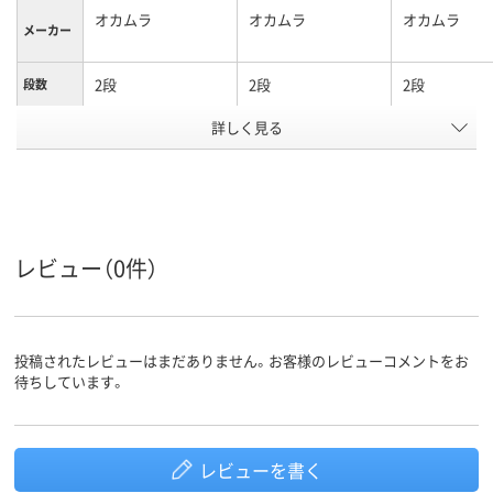
オカムラ
オカムラ
オカムラ
メーカー
2段
2段
2段
段数
詳しく見る
オープンタイプ
オープンタイプ
オープンタイ
商品区分
カラーグ
ブラック系
ホワイト系
ホワイト系
ループ
設置タイ
上置き
プ
レビュー（0件）
鍵無し
施錠方法
アスクル
商品環境
60
60
スコア
投稿されたレビューはまだありません。お客様のレビューコメントをお
待ちしています。
レビューを書く