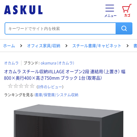
カゴ
メニュー
ホーム
オフィス家具/収納
スチール書庫/キャビネット
書
オカムラ
ブランド：
okamura（オカムラ）
オカムラ スチール収納VILLAGE オープン2段 連結用（上置き） 幅
800×奥行400×高さ750mm ブラック 1台（取寄品）
（
0
件のレビュー
）
ランキングを見る：
書庫/保管庫/システム収納