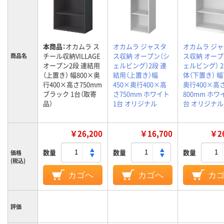
本商品：
オカムラ ス
オカムラ ジャスタ
オカムラ ジ
チール収納VILLAGE
ス収納 オープン（シ
ス収納 オープ
商品名
オープン2段 連結用
ェルビング）2段 連
ェルビング） 2
（上置き） 幅800×奥
結用（上置き）幅
体（下置き） 幅
行400×高さ750mm
450×奥行400×高
奥行400×高
ブラック 1台（取寄
さ750mm ホワイト
800mm ホワ
品）
1台 オリジナル
台 オリジナル
￥26,200
￥16,700
￥26
数量
数量
数量
価格
(税込)
カゴへ
カゴへ
カ
評価