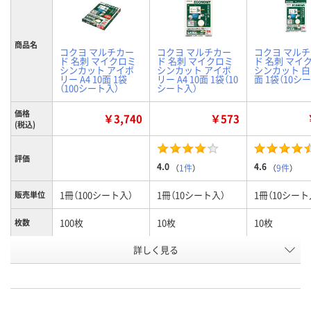
商品名
コクヨ マルチカー
コクヨ マルチカー
コクヨ マル
ド 名刺 マイクロミ
ド 名刺 マイクロミ
ド 名刺 マイ
シンカット アイボ
シンカット アイボ
シンカット 白 A
リー A4 10面 1袋
リー A4 10面 1袋（10
面 1袋（10シ
（100シート入）
シート入）
価格
￥3,740
￥573
(税込)
評価
4.0
4.6
（
1件
）
（
9件
）
1冊（100シート入）
1冊（10シート入）
1冊（10シート
販売単位
100枚
10枚
10枚
枚数
詳しく見る
アイボリー
アイボリー
白
色
お申込番
J473405
J473403
J473404
号