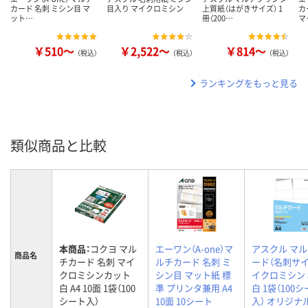
カード 名刺 ミシン目 マ
目入り マイクロミシン
上質紙（はがきサイズ） 1
カ
ット…
冊（200…
マ
￥510～
￥2,522～
￥814～
（税込）
（税込）
（税込）
ランキングをもっと見る
類似商品と比較
本商品：
コクヨ マル
エーワン（A-one）マ
アスクル マ
商品名
チカード 名刺 マイ
ルチカード 名刺 ミ
ード（名刺サイ
クロミシンカット
シン目 マット紙 標
イクロミシン
白 A4 10面 1袋（100
準 プリンタ兼用 A4
白 1袋（100
シート入）
10面 10シート
入） オリジナ