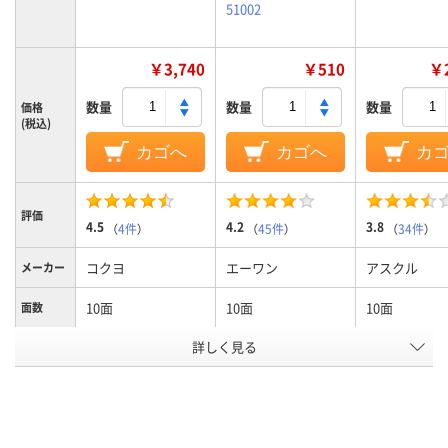
51002
￥3,740
￥510
￥2
数量
数量
数量
価格
(税込)
カゴへ
カゴへ
カ
評価
4.5
4.2
3.8
（
4件
）
（
45件
）
（
34件
）
コクヨ
エーワン
アスクル
メーカー
10面
10面
10面
面数
詳しく見る
インクジェットプリ
インクジェット（染
インクジェッ
ンタ、レーザープリ
料・顔料）、レーザー、
ンタ(染料・顔
ンタ、コピー機、熱転
コピー、熱転写、ドッ
ーザープリン
写対応、インクジェ
ト、インクジェット
ピー機、熱転
ットプリンタ、コピ
プリンタ、コピー機、
インクジェッ
ー機、レーザープリ
ドットプリンタ、レ
ンタ、コピー