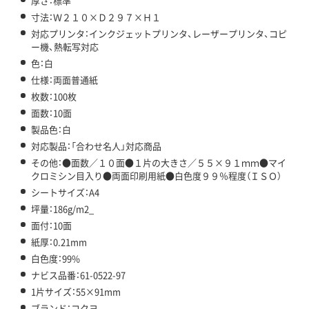
厚さ：標準
寸法：Ｗ２１０×Ｄ２９７×Ｈ１
対応プリンタ：インクジェットプリンタ、レーザープリンタ、コピ
ー機、熱転写対応
色：白
仕様：両面普通紙
枚数：100枚
面数：10面
製品色：白
対応製品：「合わせ名人」対応商品
その他：●面数／１０面●１片の大きさ／５５×９１ｍｍ●マイ
クロミシン目入り●両面印刷用紙●白色度９９％程度（ＩＳＯ）
シートサイズ：A4
坪量：186g/m2_
面付：10面
紙厚：0.21mm
白色度：99%
ナビス品番：61-0522-97
1片サイズ：55×91mm
ブランド：コクヨ