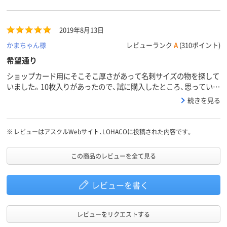
うことで使い分けています。
ンタ、レーザープリ
ー機、レーザ
ンタ、熱転写プリン
ンタ、熱転写
タ、インクジェット
タ
2019年8月13日
（染料・顔料）、レーザ
ー、コピー、熱転写、
かまちゃん様
レビューランク
A
(310ポイント)
ドット、インクジェ
ットプリンタ、コピ
希望通り
ー機、ドットプリン
ショップカード用にそこそこ厚さがあって名刺サイズの物を探して
タ、レーザープリン
いました。10枚入りがあったので、試に購入したところ、思っていた
タ、熱転写プリンタ
通りの厚さと質感だったので、100枚入のを購入しました。点線がつ
続きを見る
いているので、切り離すのも簡単でした。コクヨの合わせ名人をダ
0.21mm
0.20mm
紙厚
ウンロードして使っています。
カラーグ
ホワイト系
ホワイト系
ホワイト系
※
レビューはアスクルWebサイト、LOHACOに投稿された内容です。
ループ
A4
A4 (210×297mm)
A4
サイズ
この商品のレビューを全て見る
アスクル
商品環境
75
35
レビューを書く
スコア
レビューをリクエストする