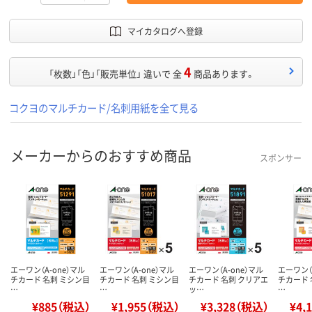
マイカタログへ登録
4
「枚数」「色」「販売単位」 違いで 全
商品あります。
コクヨのマルチカード/名刺用紙を全て見る
メーカーからのおすすめ商品
スポンサー
エーワン（A-one）マル
エーワン（A-one）マル
エーワン（A-one）マル
エーワン（
チカード 名刺 ミシン目
チカード 名刺 ミシン目
チカード 名刺 クリアエ
チカード 
…
…
ッ…
…
¥885（税込）
¥1,955（税込）
¥3,328（税込）
¥4,