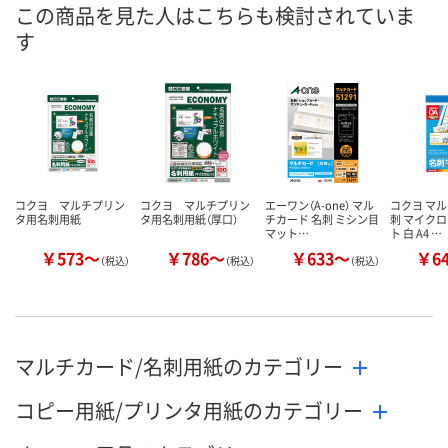
7点
あり
あり
在庫
この商品を見た人はこちらも検討されていま
す
8月7日（金）
8月7日（金）
8月7日（金）
お届け日
数量
数量
数量
カゴへ
カゴへ
カ
コクヨ マルチプリン
コクヨ マルチプリン
エーワン（A-one） マル
コクヨ マル
タ用名刺用紙
タ用名刺用紙（厚口）
チカード 名刺 ミシン目
刺 マイク
マット…
ト 白 A4 …
￥573～
￥786～
￥633～
￥6
（税込）
（税込）
（税込）
マルチカード/名刺用紙のカテゴリー
コピー用紙/プリンタ用紙のカテゴリー