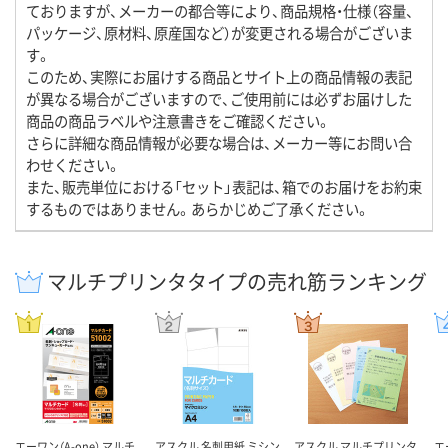
ておりますが、メーカーの都合等により、商品規格・仕様（容量、
パッケージ、原材料、原産国など）が変更される場合がございま
す。
このため、実際にお届けする商品とサイト上の商品情報の表記
が異なる場合がございますので、ご使用前には必ずお届けした
商品の商品ラベルや注意書きをご確認ください。
さらに詳細な商品情報が必要な場合は、メーカー等にお問い合
わせください。
また、販売単位における「セット」表記は、箱でのお届けをお約束
するものではありません。あらかじめご了承ください。
マルチプリンタタイプの売れ筋ランキング
エーワン（A-one） マルチ
アスクル 名刺用紙 ミシン
アスクル マルチプリンタ
エ