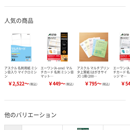
人気の商品
アスクル 名刺用紙 ミシ
エーワン（A-one） マル
アスクル マルチプリン
エーワン（A-
ン目入り マイクロミシ
チカード 名刺 ミシン目
タ上質紙（はがきサイ
チカード 名
ン
マット…
ズ） 1冊（200…
ッジ マ…
￥2,522～
￥449～
￥795～
￥5
（税込）
（税込）
（税込）
他のバリエーション