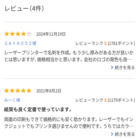
ンタ、熱転写プリン
ーザープリンタ、熱
ザープリンタ
レビュー（4件）
タ、インクジェット
転写プリンタ、イン
写プリンタ、
プリンタ、レーザー
クジェット（染料・顔
ジェットプリ
プリンタ、コピー機、
料）、レーザー、コピ
(染料・顔料)
熱転写対応、インク
ー、熱転写、ドット、
ープリンタ、
ジェットプリンタ、
インクジェットプリ
機、熱転写対
2024年11月19日
コピー機、レーザー
ンタ、コピー機、ドッ
クジェットプ
ＳＡＹＡ０５２様
レビューランク
S
(1781ポイント)
プリンタ、熱転写プ
トプリンタ、レーザ
タ、コピー機
リンタ、インクジェ
ープリンタ、熱転写
ープリンタ、
レーザープリンターで名刺を作成。もう少し厚みがある方が良いか
ットプリンタ、レー
プリンタ、インクジ
プリンタ、イ
とは思いますが、価格相当かと思います。会社のロゴの発色も良い
ザープリンタ、コピ
ェット（染料・顔料）、
ェットプリン
です。ミシン目が入っているので切りやすくリピしております。ミ
続きを見る
ー機、熱転写対応、イ
レーザー、コピー、熱
料・顔料)、レ
シン目は気になるのでまとめて爪とぎで撫でると少し良くなりま
ンクジェットプリン
転写、ドット、インク
プリンタ、コ
対応プリ
す。
タ、コピー機、レーザ
ジェットプリンタ、
熱転写対応、
ンタ
ープリンタ、熱転写
コピー機、ドットプ
ジェットプリ
2021年8月2日
プリンタ、インクジ
リンタ、レーザープ
コピー機、レ
ェットプリンタ、レ
リンタ、熱転写プリ
プリンタ、熱
み～く様
レビューランク
S
(1179ポイント)
ーザープリンタ、コ
ンタ、インクジェッ
リンタ、イン
紙質も良く定番で使っています。
ピー機、熱転写対応、
ト（染料・顔料）、レー
ットプリンタ(
インクジェットプリ
ザー、コピー、熱転
顔料)、レーザ
両面の印刷もできて価格的にも安く助かります。レーザーでもイン
ンタ、コピー機、レー
写、ドット、インクジ
ンタ、コピー
クジェットでもプリンタ選びませんので便利です。うちではカラー
ザープリンタ、熱転
ェットプリンタ、コ
写対応、イン
はインクジェットプリンター、モノクロはレーザープリンターとい
写プリンタ
ピー機、ドットプリ
ットプリンタ
続きを見る