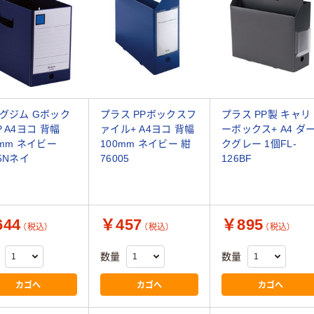
グジム Gボック
プラス PPボックスフ
プラス PP製 キャリ
P A4ヨコ 背幅
ァイル+ A4ヨコ 背幅
ーボックス+ A4 ダ
5mm ネイビー
100mm ネイビー 紺
クグレー 1個FL-
35Nネイ
76005
126BF
44
￥457
￥895
（税込）
（税込）
（税込）
数量
数量
カゴへ
カゴへ
カゴへ