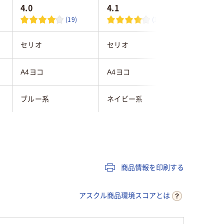
4.0
4.1
(19)
(12)
セリオ
セリオ
コクヨ
A4ヨコ
A4ヨコ
A4
ブルー系
ネイビー系
ブルー系
155mm
102mm
102mm
PP
PP
PP
商品情報を印刷する
ヨコ
ヨコ
ヨコ
アスクル商品環境スコアとは
組み立て型
組み立て型
組み立て