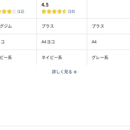
4.5
(12)
(10)
グジム
プラス
プラス
ヨコ
A4ヨコ
A4
ビー系
ネイビー系
グレー系
詳しく見る
155mm
100mm
106mm
PP
ヨコ
立て型
組み立て型