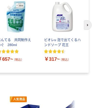
次のスライド
ぺんてる 共同制作え
ビオレu 泡で出てくるハ
プラス 再
ぐ 280ml
ンドソープ 花王
ース ソフ
￥657~
￥317~
￥52~
（税込）
（税込）
（
人気商品