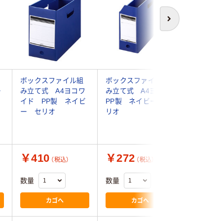
次へ
ボックスファイル組
ボックスファイル組
コクヨ 
ー
み立て式 A4ヨコワ
み立て式 A4ヨコ
クス-FS
イド PP製 ネイビ
PP製 ネイビー セ
＞ A4
ー セリオ
リオ
102mm
LFH-B 
￥410
￥272
￥1,4
（税込）
（税込）
数量
数量
数量
カゴへ
カゴへ