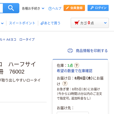
ヘルプ
各種お手続き
0
スイートポイント
あとで買う
カゴ
点
ル＋ A4ヨコ ロータイプ
商品情報を印刷する
コ ハーフサイ
在庫：
1点
 76002
希望の数量で在庫確認
お届け日：
8月6日（木）
にお届
が取り出しやすいロータイ
け
お急ぎ便：8月5日（水）にお届け
（今から13時間15分以内のご注文
で指定可。追加料金なし）
お届け先：