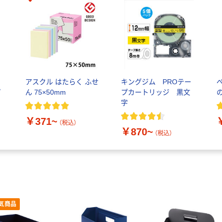
ァ
アスクル はたらく ふせ
キングジム PROテー
プ
ん 75×50mm
プカートリッジ 黒文
の
字
￥371~
（税込）
￥870~
（税込）
気商品