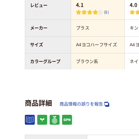
4.1
4.0
レビュー
(6)
メーカー
プラス
キン
サイズ
A4ヨコハーフサイズ
A4
カラーグループ
ブラウン系
ネイ
背幅
100mm
背幅
ボックスファイル
PP
PP
商品詳細
の材質
商品情報の誤りを報告
向き
ヨコ
ヨコ
組み立て／成型
組み立て型
組み