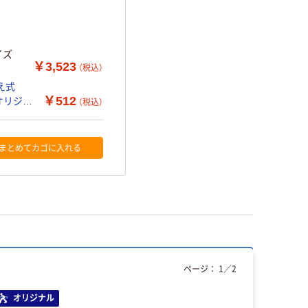
サイズ
￥3,523
（税込）
替え式
￥512
（税込）
まとめてカゴに入れる
ページ：
1
／
2
オリジナル
人気商品