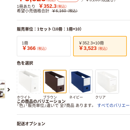
（税込）
￥352.3
1冊あたり
（税込）
希望小売価格合計
￥6,160
（税込）
販売単位：1セット（10冊：1冊×10）
1冊
￥352.3×10冊
￥366
￥3,523
（税込）
（税込）
色を選択
ホワイト
ブラウン
ネイビー
クリア
この商品のバリエーション
「色」「販売単位」違いで 全7商品 あります。
すべてのバリエー
配送オプション