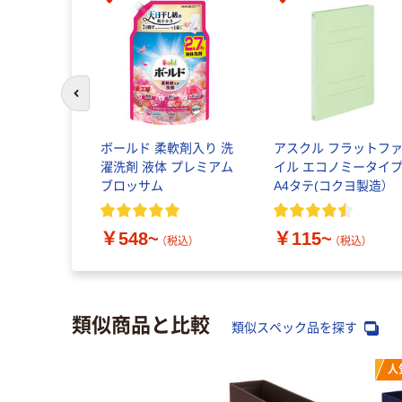
前のスライドへ
ボールド 柔軟剤入り 洗
アスクル フラットフ
濯洗剤 液体 プレミアム
イル エコノミータイ
ブロッサム
A4タテ(コクヨ製造）
￥548~
￥115~
（税込）
（税込）
類似商品と比較
類似スペック品を探す
人