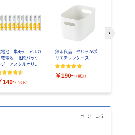
次のスライド
乾電池 単4形 アルカ
無印良品 やわらかポ
無印良品 
リ乾電池 北欧パッケ
リエチレンケース
ピレン入り
ージ アスクルオリジ
ックス ス
ナル
イプ
￥190~
（税込）
￥140~
￥390~
（税込）
ページ：
1
／
2
人気商品