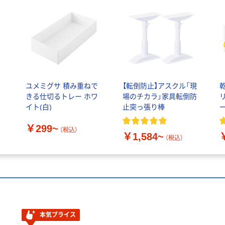
カ
ユメミグサ 積み重ねで
【転倒防止】アスクル「現
きる仕切るトレー ホワ
場のチカラ」家具転倒防
イト(白)
止突っ張り棒
￥299~
（税込）
￥1,584~
（税込）
本気プライス