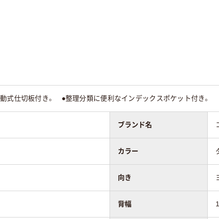
PP
PP
ヨコ
ヨコ
成型
成型
可動式仕切板付き。 ●整理分類に便利なインデックスポケット付き。
640g
ブランド名
カラー
向き
背幅