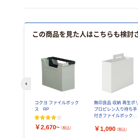
この商品を見た人はこちらも検討
前のスライドへ
コクヨ ファイルボック
無印良品 収納 再生ポ
ス RP
プロピレン入り持ち手
付きファイルボックス
スタンダードタイプ 
￥2,670~
￥1,090
幅１０×奥行３２×高さ
（税込）
（税込）
２８．５ｃｍ 良品計