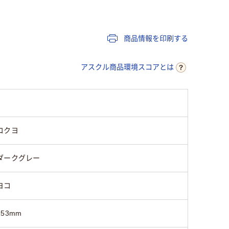
PP
段ボール
商品情報を印刷する
ヨコ
タテ
アスクル商品環境スコアとは
成型
組み立て
484ｇ
コクヨ
ダークグレー
ヨコ
153mm