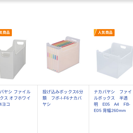
気商品
人気商品
バヤシ ファイル
投げ込みボックス6分
ナカバヤシ ファイ
クス オフホワイ
類 フボ-I-F6ナカバ
ルボックス 半透
A4ヨコ
ヤシ
明 E05 A4 FB-
E05 背幅260mm