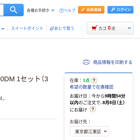
ヘルプ
各種お手続き
0
スイートポイント
あとで買う
カゴ
点
商品情報を印刷する
0DM 1セット（3
在庫：
3点
希望の数量で在庫確認
お届け日：今から
9時間54分
ス。
以内
のご注文で、
8月8日（土）
にお届け
お届け先：