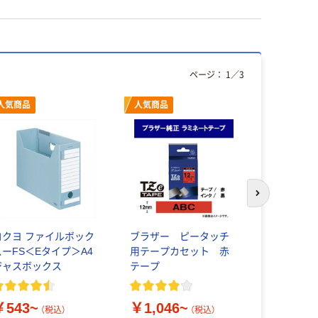
ページ：
1
／
3
人気商品
人気商品
次のスライド
コクヨ ファイルボック
ブラザー ピータッチ
プラス オ
スーFS＜Eタイプ＞A4
用テープカセット 赤
ス A4E OB
ジャスボックス
テープ
￥7,150
￥543~
￥1,046~
（税込）
（税込）