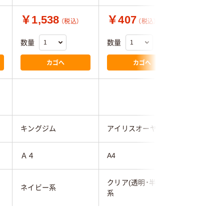
￥1,538
￥407
￥2,8
（税込）
（税込）
数量
数量
数量
カゴへ
カゴへ
5.0
キングジム
アイリスオーヤマ
コクヨ
Ａ４
A4
A4
クリア(透明・半透明)
ネイビー系
グレー系
系
111mm
102mm