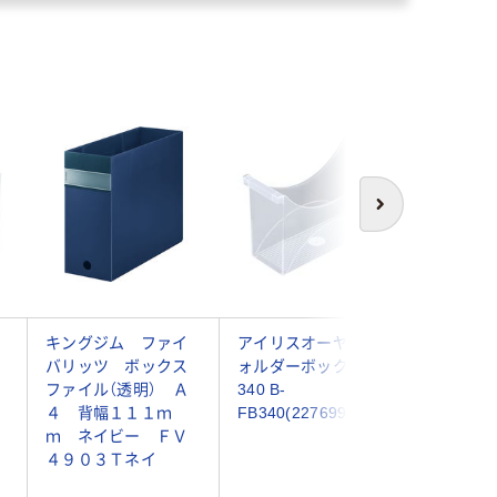
次へ
キングジム ファイ
アイリスオーヤマ フ
コクヨ 
バリッツ ボックス
ォルダーボックス
クス E&
ファイル（透明） Ａ
340 B-
ーE455M
４ 背幅１１１ｍ
FB340(227699) 1個
ｍ ネイビー ＦＶ
４９０３Ｔネイ