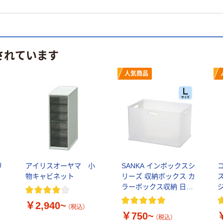
されています
人気商品
リ
アイリスオーヤマ 小
SANKA インボックスシ
物キャビネット
リーズ 収納ボックス カ
ラーボックス収納 日本
約
製
￥2,940~
（税込）
￥750~
画
（税込）