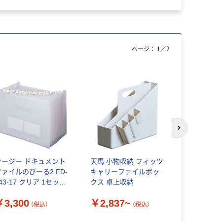
ページ：
1
／
2
次のスライド
テージー ドキュメント
天馬 小物収納 フィッツ
ライオン事
ファイルのびーる2 FD-
キャリーファイルボッ
スファイル B
43-17 クリア 1セット
クス 卓上収納
￥627~
3冊)（直送品）
￥3,300
￥2,837~
（税込）
（税込）