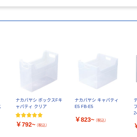
レ
ナカバヤシ ボックスFキ
ナカバヤシ キャパティ
ス
ャパティ クリア
E5 FB-E5
2
￥823~
(
（税込）
￥792~
（税込）