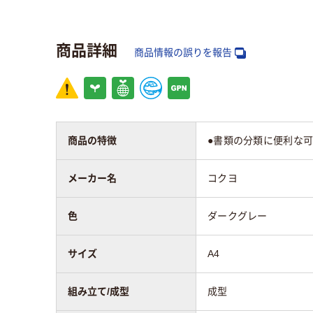
ボックスファイル
PP
商品詳細
の材質
商品情報の誤りを報告
向き
ヨコ
組み立て／成型
成型
商品の特徴
●書類の分類に便利な
質量
800ｇ
メーカー名
コクヨ
色
ダークグレー
サイズ
A4
組み立て/成型
成型