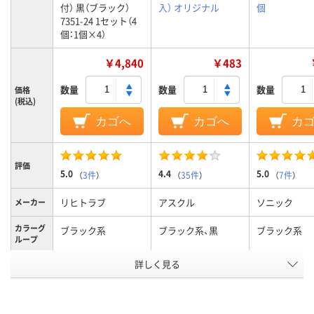
付） 黒（ブラック）
入） オリジナル
個
7351-24 1セット（4
個：1個×4）
￥4,840
￥483
数量
数量
数量
価格
(税込)
カゴへ
カゴへ
カ
評価
5.0
4.4
5.0
（
3件
）
（
35件
）
（
7件
）
リヒトラブ
アスクル
ソニック
メーカー
カラーグ
ブラック系
ブラック系、黒
ブラック系
ループ
底面マグ
詳しく見る
あり
なし
あり
ネット
565g
255g
510g
質量