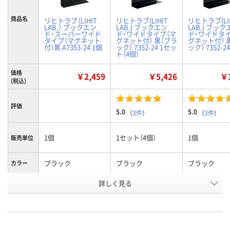
商品名
リヒトラブ（LIHIT
リヒトラブ(LIHIT
リヒトラブ(LI
LAB.） ブックエン
LAB.) ブックエン
LAB.) ブック
ド・スーパーワイド
ド・ワイドタイプ（マ
ド・ワイドタイ
タイプ（マグネット
グネット付） 黒（ブラ
グネット付） 
付）黒 A7353-24 1個
ック） 7352-24 1セッ
ック） 7352-24
ト（4個）
価格
￥2,459
￥5,426
￥1
(税込)
評価
5.0
5.0
（
3件
）
（
3件
）
1個
1セット（4個）
1個
販売単位
ブラック
ブラック
ブラック
カラー
詳しく見る
スーパーワイドタイ
ワイドタイプ
ワイドタイプ
種類
プ
お申込番
NH52411
E962724
E785814
号