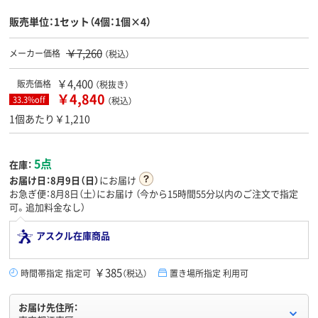
販売単位：1セット（4個：1個×4）
￥7,260
メーカー価格
（税込）
￥4,400
販売価格
（税抜き）
￥4,840
33.3%off
（税込）
1個あたり￥1,210
5点
在庫：
お届け日：
8月9日（日）
にお届け
お急ぎ便：8月8日（土）にお届け
（今から
15時間55分
以内のご注文で指定
可。追加料金なし）
アスクル在庫商品
￥385
時間帯指定 指定可
（税込）
置き場所指定 利用可
お届け先住所：