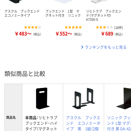
アスクル ブックエンド
ブックエンド L型 マ
リヒトラブ ブックエン
エコノミータイプ
グネット付き ソニック
ド（マグネット付）
A7350-0
(
18件
)
￥483～
￥552～
￥689
（税込）
（税込）
（税込）
ランキングをもっと見る
類似商品と比較
本商品：
リヒトラブ
アスクル ブックエ
ソニック ブ
商品名
ブックエンド・ハイ
ンド エコノミータ
ンド L型 マ
タイプ（マグネット
イプ 黒 1組（2個
付き 黒 DA-420