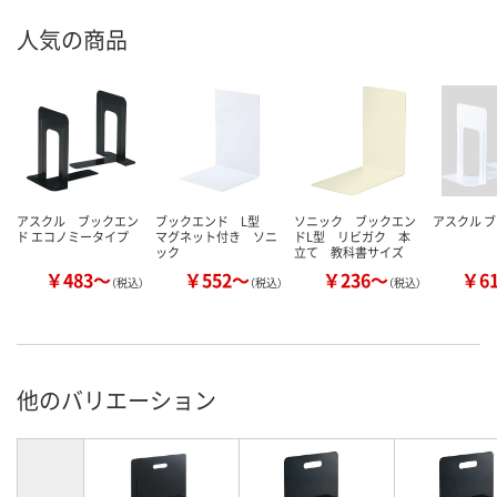
人気の商品
アスクル ブックエン
ブックエンド L型
ソニック ブックエン
アスクル 
ド エコノミータイプ
マグネット付き ソニ
ドL型 リビガク 本
ック
立て 教科書サイズ
￥483～
￥552～
￥236～
￥6
（税込）
（税込）
（税込）
他のバリエーション