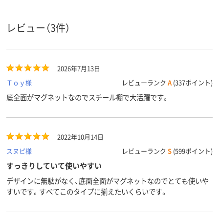
金属
金属
素材
レビュー（3件）
アスクル
商品環境
35
スコア
2026年7月13日
Ｔｏｙ様
レビューランク
A
(337ポイント)
底全面がマグネットなのでスチール棚で大活躍です。
2022年10月14日
スヌピ様
レビューランク
S
(599ポイント)
すっきりしていて使いやすい
デザインに無駄がなく、底面全面がマグネットなのでとても使いや
すいです。すべてこのタイプに揃えたいくらいです。