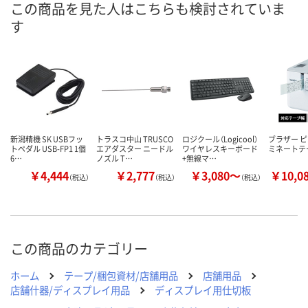
この商品を見た人はこちらも検討されていま
入荷待ち
あり
あり
在庫
す
8月7日（金）予定
8月8日（土）
8月8日（土）
お届け日
数量
数量
数量
カゴへ
カゴへ
カ
新潟精機 SK USBフッ
トラスコ中山 TRUSCO
ロジクール（Logicool）
ブラザー ピ
トペダル USB-FP1 1個
エアダスター ニードル
ワイヤレスキーボード
ミネートテ
6…
ノズル T…
+無線マ…
￥4,444
￥2,777
￥3,080～
￥10,0
（税込）
（税込）
（税込）
この商品のカテゴリー
ホーム
テープ/梱包資材/店舗用品
店舗用品
店舗什器/ディスプレイ用品
ディスプレイ用仕切板