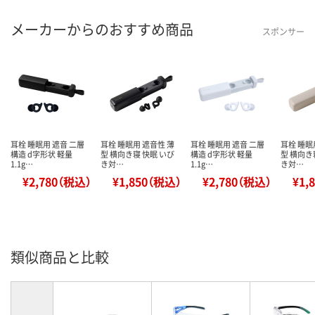
メーカーからのおすすめ商品
スポンサー
耳栓 睡眠用 遮音 二層
耳栓 睡眠用 遮音性 薄
耳栓 睡眠用 遮音 二層
耳栓 睡眠
構造 d字形状 軽量
型 横向き寝 快眠 いび
構造 d字形状 軽量
型 横向き
1.1g…
き対…
1.1g…
き対…
¥2,780（税込）
¥1,850（税込）
¥2,780（税込）
¥1,
類似商品と比較