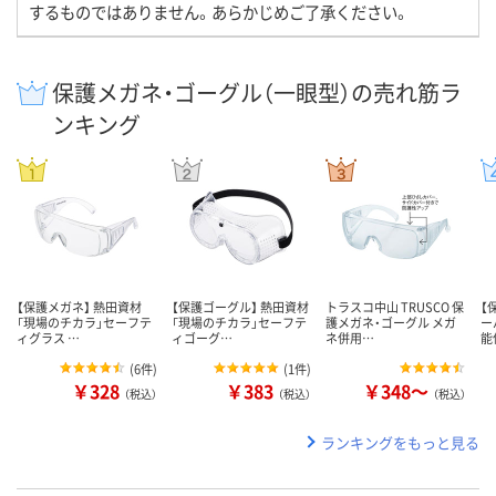
するものではありません。あらかじめご了承ください。
保護メガネ・ゴーグル（一眼型）の売れ筋ラ
ンキング
【保護メガネ】 熱田資材
【保護ゴーグル】 熱田資材
トラスコ中山 TRUSCO 保
【
「現場のチカラ」セーフテ
「現場のチカラ」セーフテ
護メガネ・ゴーグル メガ
ー
ィグラス …
ィゴーグ…
ネ併用…
能
(
6件
)
(
1件
)
￥328
￥383
￥348～
（税込）
（税込）
（税込）
ランキングをもっと見る