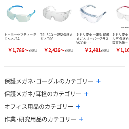
トーヨーセフティー 防
TRUSCO 一眼型保護メ
ミドリ安全 一眼型 保護
ミドリ安全
じんメガネ
ガネ TSG
メガネ オーバーグラス
ルデ 保護めが
VS301H…
両面防曇…
￥1,786～
￥2,436～
￥2,491
￥1,1
（税込）
（税込）
（税込）
保護メガネ・ゴーグルのカテゴリー
保護メガネ/耳栓のカテゴリー
オフィス用品のカテゴリー
作業・研究用品のカテゴリー