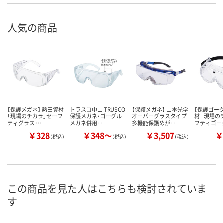
人気の商品
【保護メガネ】 熱田資材
トラスコ中山 TRUSCO
【保護メガネ】 山本光学
【保護ゴーグ
「現場のチカラ」セーフ
保護メガネ・ゴーグル
オーバーグラスタイプ
材 「現場の
ティグラス …
メガネ併用…
多機能保護めが…
フティゴー
￥328
￥348～
￥3,507
￥
（税込）
（税込）
（税込）
この商品を見た人はこちらも検討されていま
す