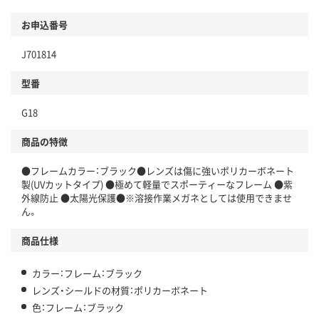
お申込番号
J701814
型番
G18
商品の特徴
●フレームカラー：ブラック●レンズは傷に強いポリカーボネート
製(UVカットタイプ) ●極めて軽量でスポーティーなフレーム ●紫
外線防止 ●太陽光保護●※溶接作業メガネとしては使用できませ
ん。
商品仕様
カラー：フレーム：ブラック
レンズ・シールドの材質：ポリカーボネート
色：フレーム：ブラック