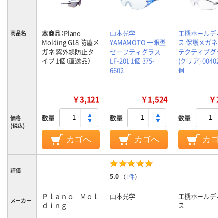
本商品：
Plano
山本光学
工機ホールデ
商品名
Molding G18 防塵メ
YAMAMOTO 一眼型
ス 保護メガネ
ガネ 紫外線防止タ
セーフティグラス
テクティブグ
イプ 1個（直送品）
LF-201 1個 375-
(クリア) 00402
6602
個
￥3,121
￥1,524
￥2
数量
数量
数量
価格
(税込)
カゴへ
カゴへ
カ
評価
5.0
（
1件
）
Ｐｌａｎｏ Ｍｏｌ
山本光学
工機ホールデ
メーカー
ｄｉｎｇ
ス